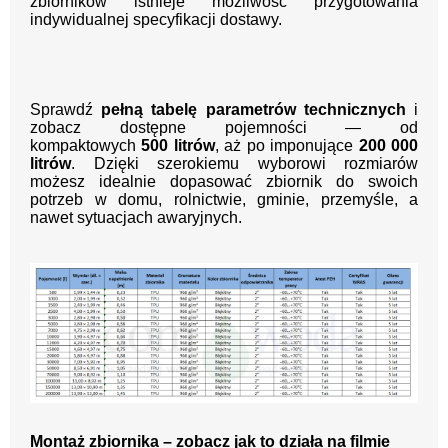
zbiorników istnieje możliwość przygotowania
indywidualnej specyfikacji dostawy.
Sprawdź
pełną tabelę parametrów technicznych
i
zobacz dostępne pojemności — od
kompaktowych
5
00 litrów
, aż po imponujące
200 000
litrów
. Dzięki szerokiemu wyborowi rozmiarów
możesz idealnie dopasować zbiornik do swoich
potrzeb w domu, rolnictwie, gminie, przemyśle, a
nawet sytuacjach awaryjnych.
Montaż zbiornika – zobacz jak to działa na filmie