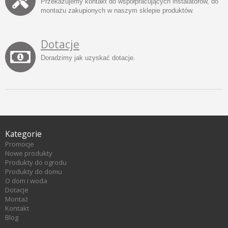
Przekazujemy kontakt do współpracujących instalatorów, do
montażu zakupionych w naszym sklepie produktów.
Dotacje
Doradzimy jak uzyskać dotacje.
Kategorie
Promocje
Nowe produkty
Produkty do ogrodu
Produkty do domu
O dom i woda
Dotacje
Montaż
Kontakt
Blog