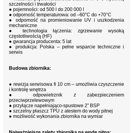
szczelności i trwałości
● pojemności: od 500 l do 200 000 l
● odporność temperaturowa: od –60°C do +70°C
● odporność na promieniowanie UV i uszkodzenia
mechaniczne
● technologia łączenia: zgrzewanie wysoką
częstotliwością (HF)
● gwarancja producenta: 5 lat
● produkcja: Polska – pełne wsparcie techniczne i
serwis
Budowa zbiornika:
● rewizja serwisowa fi 10 cm – umożliwia czyszczenie
i kontrolę wnętrza
● odpowietrznik z zabezpieczeniem
przeciwprzelewowym
● przyłącze napełniająco-spustowe 2” BSP
● szczelny płaszcz TPU z atestem do wody pitnej
● możliwość wykonania zbiornika na wymiar
Najważniejsze zalety zbiornika na wodę pitną: