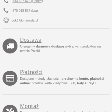
533 327 679 (Robert)
570 018 537 (Iza)
bok@domiwoda.pl
Dostawa
Oferujemy
darmową dostawę
wybranych produktów na
terenie Polski.
Płatności
Dostępne metody płatności:
przelew na konto, płatności
online:
przelew, karta kredytowa, Blik,
Raty z PayU
.
Montaż