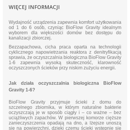
WIĘCEJ INFORMACJI
Wydajność urządzenia zapewnia komfort użytkowania
od 1 do 6 osób, czyniąc BioFlow Gravity idealnym
wyborem dla większości domów bez dostępu do
kanalizacji zbiorczej.
Bezzapachowa, cicha praca oparta na technologii
cyklicznego napowietrzania reaktora z denitryfikacją
sprawia, że oczyszczalnia biologiczna BioFlow Gravity
1-6 zapewnia wysoką skuteczność, klarowność
oczyszczonych ścieków przy niskim zużyciu energii.
Jak działa oczyszczalnia biologiczna BioFlow
Gravity 1-6?
BioFlow Gravity przyjmuje ścieki z domu do
szczelnego zbiornika, w którym naturalne bakterie
oczyszczają je w sposób ciągły i – co ważne – bez
uciążliwych zapachów. W pierwszej komorze cięższe
zanieczyszczenia opadają na dno, a lżejsze unoszą
się na powierzchni, dzięki czemu ścieki wstępnie się