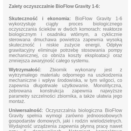
Zalety oczyszczalnie BioFlow Gravity 1-6:
Skuteczność i ekonomia:
BioFlow Gravity 1-6
wykorzystuje ciągły proces biologicznego
oczyszczania ścieków w dwóch komorach: reaktorze
biologicznym i osadniku wtórnym, a cyklicznie
sterowana dmuchawa powietrza zapewnia wysoką
skuteczność i niskie zużycie energii. Odpływ
grawitacyjny eliminuje potrzebę stosowania pompy
mechanicznej, co obniża koszty eksploatacji oraz
zmniejsza awaryjność całego systemu.
Wytrzymałość
: Zbiornik wykonany jest z
wytrzymałego materiału odpornego na uszkodzenia
mechaniczne i wpływ środowiska, w tym wilgoci, co
zapewnia długotrwałe użytkowanie. Monolityczna,
żebrowana konstrukcja zapewnia najwyższe
parametry szczelności zbiornika, a także ułatwia jego
montaż.
Uniwersalność
: Oczyszczalnia biologiczna BioFlow
Gravity spełnia wymogi zarówno jednoosobowych
gospodarstw domowych, jaki i rodzin wielodzietnych.
Wydajność urządzenia zapewnia płynną pracę nawet