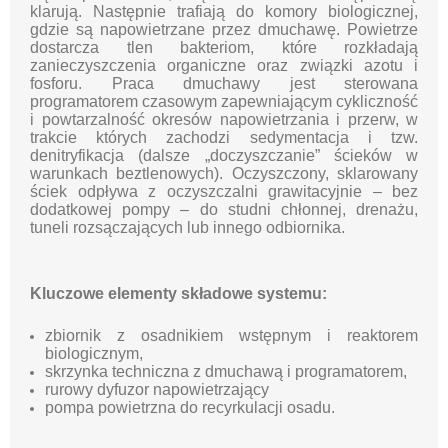
klarują. Następnie trafiają do komory biologicznej,
gdzie są napowietrzane przez dmuchawę. Powietrze
dostarcza tlen bakteriom, które rozkładają
zanieczyszczenia organiczne oraz związki azotu i
fosforu. Praca dmuchawy jest sterowana
programatorem czasowym zapewniającym cykliczność
i powtarzalność okresów napowietrzania i przerw, w
trakcie których zachodzi sedymentacja i tzw.
denitryfikacja (dalsze „doczyszczanie” ścieków w
warunkach beztlenowych). Oczyszczony, sklarowany
ściek odpływa z oczyszczalni grawitacyjnie – bez
dodatkowej pompy – do studni chłonnej, drenażu,
tuneli rozsączających lub innego odbiornika.
Kluczowe elementy składowe systemu:
zbiornik z osadnikiem wstępnym i reaktorem
biologicznym,
skrzynka techniczna z dmuchawą i programatorem,
rurowy dyfuzor napowietrzający
pompa powietrzna do recyrkulacji osadu.