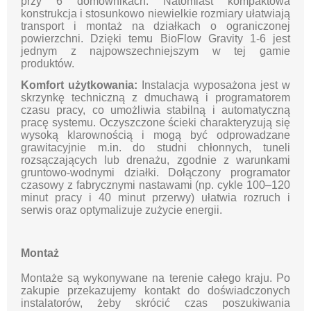
przy 6 domownikach. Natomiast kompaktowa
konstrukcja i stosunkowo niewielkie rozmiary ułatwiają
transport i montaż na działkach o ograniczonej
powierzchni. Dzięki temu BioFlow Gravity 1-6 jest
jednym z najpowszechniejszym w tej gamie
produktów.
Komfort użytkowania:
Instalacja wyposażona jest w
skrzynkę techniczną z dmuchawą i programatorem
czasu pracy, co umożliwia stabilną i automatyczną
pracę systemu. Oczyszczone ścieki charakteryzują się
wysoką klarownością i mogą być odprowadzane
grawitacyjnie m.in. do studni chłonnych, tuneli
rozsączających lub drenażu, zgodnie z warunkami
gruntowo-wodnymi działki. Dołączony programator
czasowy z fabrycznymi nastawami (np. cykle 100–120
minut pracy i 40 minut przerwy) ułatwia rozruch i
serwis oraz optymalizuje zużycie energii.
Montaż
Montaże są wykonywane na terenie całego kraju. Po
zakupie przekazujemy kontakt do doświadczonych
instalatorów, żeby skrócić czas poszukiwania