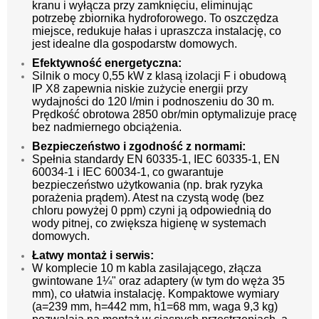
kranu i wyłącza przy zamknięciu, eliminując
potrzebę zbiornika hydroforowego. To oszczędza
miejsce, redukuje hałas i upraszcza instalację, co
jest idealne dla gospodarstw domowych.
Efektywność energetyczna:
Silnik o mocy 0,55 kW z klasą izolacji F i obudową
IP X8 zapewnia niskie zużycie energii przy
wydajności do 120 l/min i podnoszeniu do 30 m.
Prędkość obrotowa 2850 obr/min optymalizuje pracę
bez nadmiernego obciążenia.
Bezpieczeństwo i zgodność z normami:
Spełnia standardy EN 60335-1, IEC 60335-1, EN
60034-1 i IEC 60034-1, co gwarantuje
bezpieczeństwo użytkowania (np. brak ryzyka
porażenia prądem). Atest na czystą wodę (bez
chloru powyżej 0 ppm) czyni ją odpowiednią do
wody pitnej, co zwiększa higienę w systemach
domowych.
Łatwy montaż i serwis:
W komplecie 10 m kabla zasilającego, złącza
gwintowane 1¼" oraz adaptery (w tym do węża 35
mm), co ułatwia instalację. Kompaktowe wymiary
(a=239 mm, h=442 mm, h1=68 mm, waga 9,3 kg)