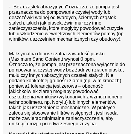
- "Bez cząstek abrazyjnych" oznacza, że pompa jest
przeznaczona do pompowania czystej wody lub
deszczówki wolnej od twardych, ściernych cząstek
stałych, takich jak piasek, żwir, muł czy inne
zanieczyszczenia, które mogłyby powodować zużycie
lub uszkodzenie wewnętrznych elementów pompy (np.
wirników, uszczelnień mechanicznych czy obudowy).
Maksymalna dopuszczalna zawartość piasku
(Maximum Sand Content) wynosi 0 ppm.
Oznacza to, że pompa jest przeznaczona wyłącznie do
pompowania czystej wody bez żadnych ziaren piasku,
mułu czy innych abrazyjnych cząstek stałych. Nie
podano konkretnej grubości ziaren (np. w mikronach),
ponieważ tolerancja jest zerowa – obecność
jakichkolwiek ziaren mogłaby powodować
uszkodzenia wirników (wykonanych z wzmocnionego
technopolimeru, np. Norylu) lub innych elementów,
takich jak uszczelnienia mechaniczne. W praktyce
zaleca się stosowanie filtrów wstępnych, jeśli woda
może zawierać minimalne zanieczyszczenia, aby
uniknąć erozji i przedwczesnego zużycia.