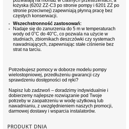
pozwalają na montaż w ciasnych przestrzeniach, a
łożyska (6202 ZZ-C3 po stronie pompy i 6201 ZZ po
stronie przeciwnej) zapewniają płynną pracę bez
częstych konserwacji.
Wszechstronność zastosowań:
Nadaje się do zanurzenia do 5 m w temperaturach
wody od 0°C do 40°C, co pozwala na użycie w
studniach, zbiornikach deszczówki czy systemach
nawadniających, zapewniając stałe ciśnienie bez
strat na tarciu.
Potrzebujesz pomocy w doborze modelu pompy
wielostopniowej, przedłużeniu gwarancji czy
sprawdzeniu dostępności od ręki?
Napisz lub zadzwoń – doradzimy indywidualnie i
dobierzemy najlepsze rozwiązanie pod Twoje
potrzeby w zaopatrzeniu w wodę użytkową lub
nawadnianiu, z uwzględnieniem naszych promocji,
darmowej dostawy i wsparcia instalatorów.
PRODUKT DNIA