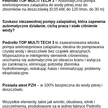
Pedrollo TOP MULTI TECH 3
– Automatyczna pompa
wielostopniowa zatapialna do wody pitnej oraz do
zbiorników na deszczówkę (0,55 kW, do 120 l/min, do 30 m)
Szukasz niezawodnej pompy zatapialnej, która zapewnia
automatyczne działanie, cichą pracę i stałe ciśnienie
wody?
Pedrollo TOP MULTI TECH 3
to zaawansowana włoska
pompa wielostopniowa zatapialna, idealna do pompowania
czystej wody i deszczówki bez cząstek abrazyjnych.
Wyposażona w inteligentny sterownik ciśnieniowy,
uruchamia się automatycznie po otwarciu kranu i wyłącza
po zamknięciu, eliminując potrzebę zbiornika
hydroforowego, redukując hałas i minimalizując problemy
eksploatacyjne.
Posiada atest PZH
– w 100% bezpieczna do wody pitnej i
deszczówki.
Wszystkie elementy, takie jak wirniki, obudowa, silnik i
uszczelnienia, produkowane są w jednej fabryce Pedrollo