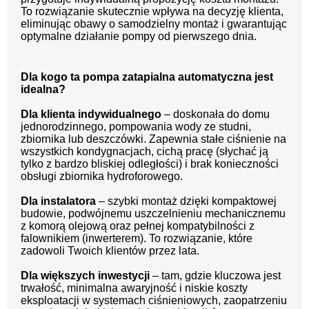
To rozwiązanie skutecznie wpływa na decyzję klienta,
eliminując obawy o samodzielny montaż i gwarantując
optymalne działanie pompy od pierwszego dnia.
Dla kogo ta pompa zatapialna automatyczna jest
idealna?
Dla klienta indywidualnego
– doskonała do domu
jednorodzinnego, pompowania wody ze studni,
zbiornika lub deszczówki. Zapewnia stałe ciśnienie na
wszystkich kondygnacjach, cichą pracę (słychać ją
tylko z bardzo bliskiej odległości) i brak konieczności
obsługi zbiornika hydroforowego.
Dla instalatora
– szybki montaż dzięki kompaktowej
budowie, podwójnemu uszczelnieniu mechanicznemu
z komorą olejową oraz pełnej kompatybilności z
falownikiem (inwerterem). To rozwiązanie, które
zadowoli Twoich klientów przez lata.
Dla większych inwestycji
– tam, gdzie kluczowa jest
trwałość, minimalna awaryjność i niskie koszty
eksploatacji w systemach ciśnieniowych, zaopatrzeniu