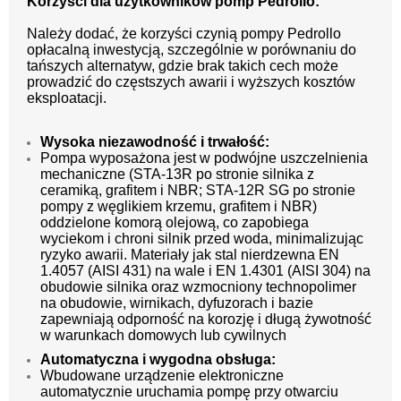
Korzyści dla użytkowników pomp Pedrollo:
Należy dodać, że korzyści czynią pompy Pedrollo
opłacalną inwestycją, szczególnie w porównaniu do
tańszych alternatyw, gdzie brak takich cech może
prowadzić do częstszych awarii i wyższych kosztów
eksploatacji.
Wysoka niezawodność i trwałość:
Pompa wyposażona jest w podwójne uszczelnienia
mechaniczne (STA-13R po stronie silnika z
ceramiką, grafitem i NBR; STA-12R SG po stronie
pompy z węglikiem krzemu, grafitem i NBR)
oddzielone komorą olejową, co zapobiega
wyciekom i chroni silnik przed woda, minimalizując
ryzyko awarii. Materiały jak stal nierdzewna EN
1.4057 (AISI 431) na wale i EN 1.4301 (AISI 304) na
obudowie silnika oraz wzmocniony technopolimer
na obudowie, wirnikach, dyfuzorach i bazie
zapewniają odporność na korozję i długą żywotność
w warunkach domowych lub cywilnych
Automatyczna i wygodna obsługa:
Wbudowane urządzenie elektroniczne
automatycznie uruchamia pompę przy otwarciu