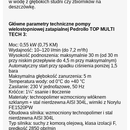
w wodę z głębokich studni czy zbiorników na
deszczówkę.
Główne parametry techniczne pompy
wielostopniowej zatapialnej Pedrollo TOP MULTI
TECH 3:
Moc: 0,55 kW (0,75 KM)
Wydajność: 10–120 l/min (do 7,2 m³/h)
Wysokość podnoszenia: maksymalnie 30 m (od 30 m
przy niskim przepływie do 4,5 m przy maksymalnym)
Automatyczny start przy spadku ciśnienia poniżej 1,5
bara
Maksymalna głębokość zanurzenia: 5 m
Temperatura wody: od 0°C do +40 °C
Zasilanie: 230 V jednofazowe, 50 Hz
Króćce: 1¼" ssanie i tłoczenie
Materiały: technopolimer wzmocniony włóknem
szklanym + stal nierdzewna AISI 304L, wirniki z Norylu
FE1520PW
Obudowa silnika: wzmocniony technopolimer i stal
nierdzewna AISI 304L
Typ silnika: suchy z komorą olejową, klasa izolacji F,
prędkość 2850 obr/min