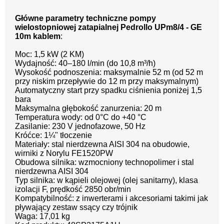
Główne parametry techniczne pompy
wielostopniowej zatapialnej Pedrollo UPm8/4 - GE
10m kablem
:
Moc: 1,5 kW (2 KM)
Wydajność: 40–180 l/min (do 10,8 m³/h)
Wysokość podnoszenia: maksymalnie 52 m (od 52 m
przy niskim przepływie do 12 m przy maksymalnym)
Automatyczny start przy spadku ciśnienia poniżej 1,5
bara
Maksymalna głębokość zanurzenia: 20 m
Temperatura wody: od 0°C do +40 °C
Zasilanie: 230 V jednofazowe, 50 Hz
Króćce: 1¼" tłoczenie
Materiały: stal nierdzewna AISI 304 na obudowie,
wirniki z Norylu FE1520PW
Obudowa silnika: wzmocniony technopolimer i stal
nierdzewna AISI 304
Typ silnika: w kąpieli olejowej (olej sanitarny), klasa
izolacji F, prędkość 2850 obr/min
Kompatybilność: z inwerterami i akcesoriami takimi jak
pływający zestaw ssący czy trójnik
Waga: 17,01 kg