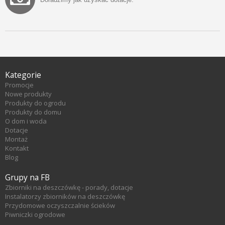
Kategorie
Promocje
Nowe produkty
Produkty do ogrodu
Produkty do domu
O dom i woda
Dotacje
Montaż
Kontakt
Blog
Grupy na FB
Zbiorniki na deszczówkę - porady, dotacje
Instalatorzy zbiorników na deszczówkę
Przydomowe oczyszczalnie ścieków
Piwniczki ogrodowe