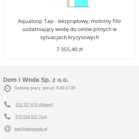
Aqualoop Tap - bezprądowy, mobilny filtr
uzdatniający wodę do celów pitnych w
sytuacjach kryzysowych
7 355,40 zł
Dom i Woda Sp. z o.o.
Godziny pracy: pon-pt: 8.00-17.00
533 327 679 (Robert)
570 018 537 (Iza)
bok@domiwoda.pl