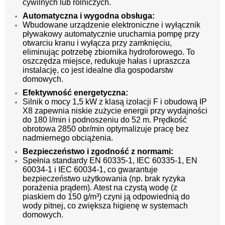
cywilnych lub rolniczych.
Automatyczna i wygodna obsługa:
Wbudowane urządzenie elektroniczne i wyłącznik
pływakowy automatycznie uruchamia pompę przy
otwarciu kranu i wyłącza przy zamknięciu,
eliminując potrzebę zbiornika hydroforowego. To
oszczędza miejsce, redukuje hałas i upraszcza
instalację, co jest idealne dla gospodarstw
domowych.
Efektywność energetyczna:
Silnik o mocy 1,5 kW z klasą izolacji F i obudową IP
X8 zapewnia niskie zużycie energii przy wydajności
do 180 l/min i podnoszeniu do 52 m. Prędkość
obrotowa 2850 obr/min optymalizuje pracę bez
nadmiernego obciążenia.
Bezpieczeństwo i zgodność z normami:
Spełnia standardy EN 60335-1, IEC 60335-1, EN
60034-1 i IEC 60034-1, co gwarantuje
bezpieczeństwo użytkowania (np. brak ryzyka
porażenia prądem). Atest na czystą wodę (z
piaskiem do 150 g/m³) czyni ją odpowiednią do
wody pitnej, co zwiększa higienę w systemach
domowych.