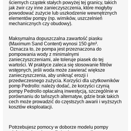
ściernych cząstek stałych powyżej tej granicy, takich
jak żwir czy inne zanieczyszczenia, które mogłyby
powodować zużycie lub uszkodzenie wewnętrznych
elementów pompy (np. wirników, uszczelnień
mechanicznych czy obudowy).
Maksymalna dopuszczalna zawartość piasku
(Maximum Sand Content) wynosi 150 g/m³.
Oznacza to, że pompa jest przeznaczona do
pompowania wody z minimalnymi
zanieczyszczeniami, ale toleruje piasek do tej
wartości. W praktyce zaleca się stosowanie filtrów
wstępnych, jeśli woda może zawierać większe
zanieczyszczenia, aby uniknąć erozji i
przedwczesnego zużycia. Korzyści dla użytkowników
pomp Pedrollo: należy dodać, że korzyści czynią
pompy Pedrollo opłacalną inwestycją, szczególnie w
porównaniu do tańszych alternatyw, gdzie brak takich
cech może prowadzić do częstszych awarii i wyższych
kosztów eksploatacji.
Potrzebujesz pomocy w doborze modelu pompy