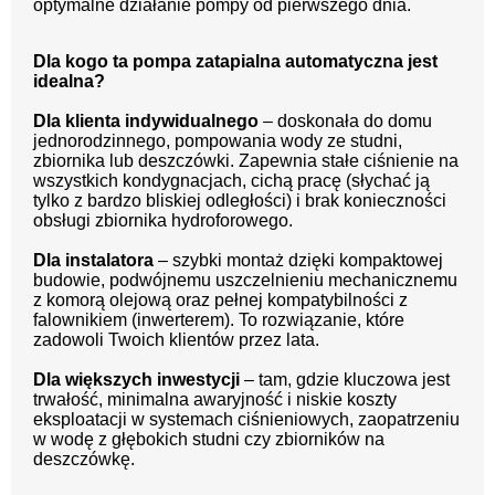
optymalne działanie pompy od pierwszego dnia.
Dla kogo ta pompa zatapialna automatyczna jest
idealna?
Dla klienta indywidualnego
– doskonała do domu
jednorodzinnego, pompowania wody ze studni,
zbiornika lub deszczówki. Zapewnia stałe ciśnienie na
wszystkich kondygnacjach, cichą pracę (słychać ją
tylko z bardzo bliskiej odległości) i brak konieczności
obsługi zbiornika hydroforowego.
Dla instalatora
– szybki montaż dzięki kompaktowej
budowie, podwójnemu uszczelnieniu mechanicznemu
z komorą olejową oraz pełnej kompatybilności z
falownikiem (inwerterem). To rozwiązanie, które
zadowoli Twoich klientów przez lata.
Dla większych inwestycji
– tam, gdzie kluczowa jest
trwałość, minimalna awaryjność i niskie koszty
eksploatacji w systemach ciśnieniowych, zaopatrzeniu
w wodę z głębokich studni czy zbiorników na
deszczówkę.