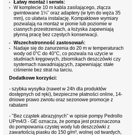
Łatwy montaż i serwis:
W komplecie 10 m kabla zasilającego, złącza
gwintowane 1¼" oraz adaptery (w tym do węża 35
mm), co ułatwia instalację. Kompaktowe wymiary
pozwalają na montaż w pionie lub poziomie w
ciasnych przestrzeniach, a łożyska zapewniają
płynną pracę bez częstych konserwacji.
Wszechstronność zastosowań:
Nadaje się do zanurzenia do 20 m w temperaturach
wody od 0°C do 40°C, co pozwala na użycie w
studniach kręgowych, zbiornikach deszczówki czy
systemach nawadniających, zapewniając stałe
ciśnienie bez strat na tarciu.
Dodatkowe korzyści:
- szybka wysyłka (nawet w 24h dla produktów
dostępnych od ręki), bezpieczne płatności online, 14-
dniowe prawo zwrotu oraz sezonowe promocje z
rabatami
- "Bez cząstek abrazyjnych" w opisie pompy Pedrollo
UPm4/3 - GE oznacza, że pompa jest przeznaczona
do pompowania czystej wody lub deszczówki z
zawartością piasku do 150 g/m³, wolnej od twardych,