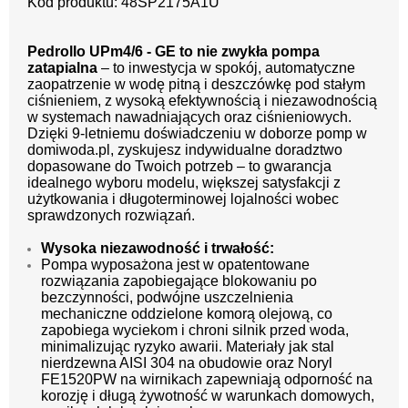
Kod produktu: 48SP2175A1U
Pedrollo UPm4/6 - GE to nie zwykła pompa
zatapialna
– to inwestycja w spokój, automatyczne
zaopatrzenie w wodę pitną i deszczówkę pod stałym
ciśnieniem, z wysoką efektywnością i niezawodnością
w systemach nawadniających oraz ciśnieniowych.
Dzięki 9-letniemu doświadczeniu w doborze pomp w
domiwoda.pl, zyskujesz indywidualne doradztwo
dopasowane do Twoich potrzeb – to gwarancja
idealnego wyboru modelu, większej satysfakcji z
użytkowania i długoterminowej lojalności wobec
sprawdzonych rozwiązań.
Wysoka niezawodność i trwałość:
Pompa wyposażona jest w opatentowane
rozwiązania zapobiegające blokowaniu po
bezczynności, podwójne uszczelnienia
mechaniczne oddzielone komorą olejową, co
zapobiega wyciekom i chroni silnik przed woda,
minimalizując ryzyko awarii. Materiały jak stal
nierdzewna AISI 304 na obudowie oraz Noryl
FE1520PW na wirnikach zapewniają odporność na
korozję i długą żywotność w warunkach domowych,