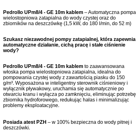
Pedrollo UPm8/4 - GE 10m kablem
– Automatyczna pompa
wielostopniowa zatapialna do wody czystej oraz do
zbiorników na deszczówkę (1,5 kW, do 180 l/min, do 52 m)
Szukasz niezawodnej pompy zatapialnej, która zapewnia
automatyczne działanie, cichą pracę i stałe ciśnienie
wody?
Pedrollo UPm8/4 - GE 10m kablem
to zaawansowana
włoska pompa wielostopniowa zatapialna, idealna do
pompowania czystej wody z zawartością piasku do 150
g/m³. Wyposażona w inteligentny sterownik ciśnieniowy i
wyłącznik pływakowy, uruchamia się automatycznie po
otwarciu kranu i wyłącza po zamknięciu, eliminując potrzebę
zbiornika hydroforowego, redukując hałas i minimalizując
problemy eksploatacyjne.
Posiada atest PZH
– w 100% bezpieczna do wody pitnej i
deszczówki.