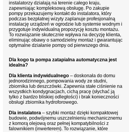
instalatorzy działają na terenie całego kraju,
zapewniając kompleksową obsługę. Po zakupie
pompy przekazujemy kontakt do instalatora, który
podczas bezpłatnej wizyty zaplanuje profesjonalną
instalację urządzeń w ogrodzie lub systemie wodnym i
przygotuje indywidualną propozycję kosztu montażu.
To rozwiązanie skutecznie wpływa na decyzję klienta,
eliminując obawy o samodzielny montaż i gwarantując
optymalne działanie pompy od pierwszego dnia.
Dla kogo ta pompa zatapialna automatyczna jest
idealna?
Dla klienta indywidualnego
– doskonała do domu
jednorodzinnego, pompowania wody ze studni,
zbiornika lub deszczówki. Zapewnia stałe ciśnienie na
wszystkich kondygnacjach, cichą pracę (słychać ją
tylko z bardzo bliskiej odległości) i brak konieczności
obsługi zbiornika hydroforowego.
Dla instalatora
– szybki montaż dzięki kompaktowej
budowie, podwójnemu uszczelnieniu mechanicznemu
z komorą olejową oraz pełnej kompatybilności z
falownikiem (inwerterem). To rozwiązanie, które