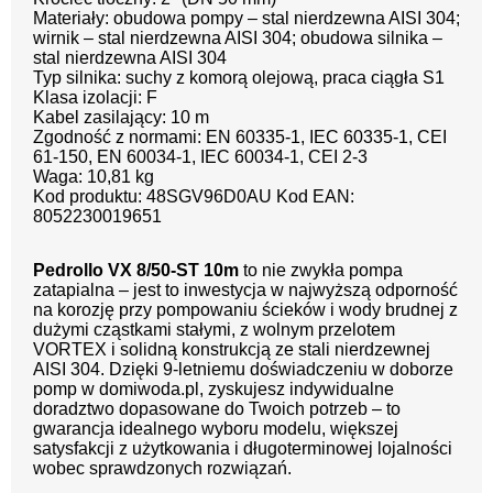
Materiały: obudowa pompy – stal nierdzewna AISI 304;
wirnik – stal nierdzewna AISI 304; obudowa silnika –
stal nierdzewna AISI 304
Typ silnika: suchy z komorą olejową, praca ciągła S1
Klasa izolacji: F
Kabel zasilający: 10 m
Zgodność z normami: EN 60335-1, IEC 60335-1, CEI
61-150, EN 60034-1, IEC 60034-1, CEI 2-3
Waga: 10,81 kg
Kod produktu: 48SGV96D0AU Kod EAN:
8052230019651
Pedrollo VX 8/50-ST 10m
to nie zwykła pompa
zatapialna – jest to inwestycja w najwyższą odporność
na korozję przy pompowaniu ścieków i wody brudnej z
dużymi cząstkami stałymi, z wolnym przelotem
VORTEX i solidną konstrukcją ze stali nierdzewnej
AISI 304. Dzięki 9-letniemu doświadczeniu w doborze
pomp w domiwoda.pl, zyskujesz indywidualne
doradztwo dopasowane do Twoich potrzeb – to
gwarancja idealnego wyboru modelu, większej
satysfakcji z użytkowania i długoterminowej lojalności
wobec sprawdzonych rozwiązań.