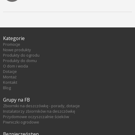
Kategorie
Promocje
Nowe produkty
Produkty do ogrodu
Produkty do domu
O dom i woda
Dotacje
Montaż
Kontakt
Blog
Grupy na FB
Zbiorniki na deszczówkę - porady, dotacje
Instalatorzy zbiorników na deszczówkę
Przydomowe oczyszczalnie ścieków
Piwniczki ogrodowe
Bezpieczeństwo