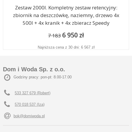
Zestaw 2000l. Kompletny zestaw retencyjny:
zbiornik na deszczówkę, naziemny, drzewo 4x
500l + 4x kranik + 4x zbieracz Speedy
6 950 zł
7 183
Najniższa cena z 30 dni: 6 567 zł
Dom i Woda Sp. z o.o.
Godziny pracy: pon-pt: 8.00-17.00
533 327 679 (Robert)
570 018 537 (Iza)
bok@domiwoda.pl