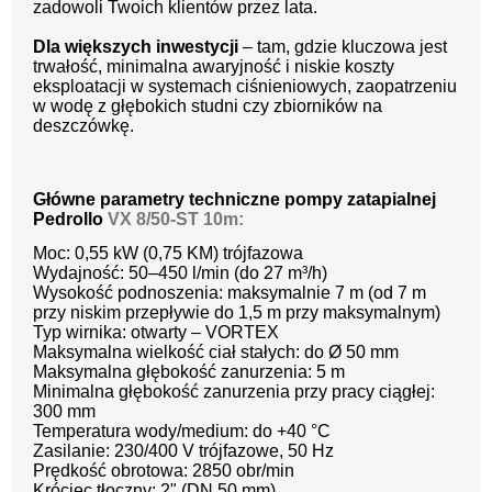
zadowoli Twoich klientów przez lata.
Dla większych inwestycji
– tam, gdzie kluczowa jest
trwałość, minimalna awaryjność i niskie koszty
eksploatacji w systemach ciśnieniowych, zaopatrzeniu
w wodę z głębokich studni czy zbiorników na
deszczówkę.
Główne parametry techniczne pompy zatapialnej
Pedrollo
V
X 8/50-ST 10m:
Moc: 0,55 kW (0,75 KM) trójfazowa
Wydajność: 50–450 l/min (do 27 m³/h)
Wysokość podnoszenia: maksymalnie 7 m (od 7 m
przy niskim przepływie do 1,5 m przy maksymalnym)
Typ wirnika: otwarty – VORTEX
Maksymalna wielkość ciał stałych: do Ø 50 mm
Maksymalna głębokość zanurzenia: 5 m
Minimalna głębokość zanurzenia przy pracy ciągłej:
300 mm
Temperatura wody/medium: do +40 °C
Zasilanie: 230/400 V trójfazowe, 50 Hz
Prędkość obrotowa: 2850 obr/min
Króciec tłoczny: 2" (DN 50 mm)