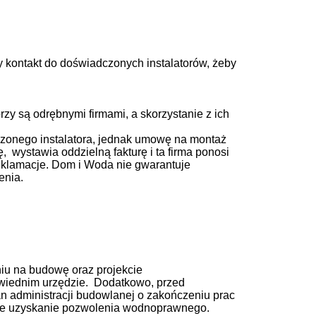
y kontakt
do doświadczonych instalatorów, żeby
zy są odrębnymi firmami, a skorzystanie z ich
czonego instalatora, jednak umowę na montaż
, wystawia oddzielną fakturę i ta firma ponosi
reklamacje. Dom i Woda nie gwarantuje
enia.
iu na budowę oraz projekcie
owiednim urzędzie. Dodatkowo, przed
 administracji budowlanej o zakończeniu prac
ane uzyskanie pozwolenia wodnoprawnego.