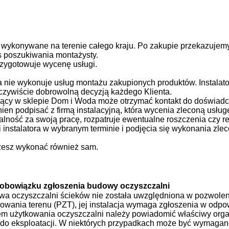
 wykonywane na terenie całego kraju.
Po zakupie przekazujem
s poszukiwania montażysty.
przygotowuje wycenę usługi.
nie wykonuje usług montażu zakupionych produktów. Instalator
oczywiście dobrowolną decyzją każdego Klienta.
ujący w sklepie Dom i Woda może otrzymać kontakt do doświad
nien podpisać z firmą instalacyjną, która wycenia zleconą usługę
lność za swoją pracę, rozpatruje ewentualne roszczenia czy 
 instalatora w wybranym terminie i podjęcia się wykonania zlec
esz wykonać również sam.
 obowiązku zgłoszenia budowy oczyszczalni
wa oczyszczalni ścieków nie została uwzględniona w pozwolen
owania terenu (PZT), jej instalacja wymaga zgłoszenia w odp
m użytkowania oczyszczalni należy powiadomić właściwy organ
i do eksploatacji. W niektórych przypadkach może być wymag