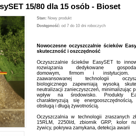
sySET 15/80 dla 15 osób - Bioset
Stan:
Nowy produkt
Dostępność:
od 7 do 10 dni roboczych
Nowoczesne oczyszczalnie ścieków Eas
skuteczność i oszczędność
Oczyszczalnie ścieków EasySET to innow
rozwiązania dedykowane gospodar
domowym, firmom i instytucjom. D
zaawansowanej technologii oczysz
biologicznego zapewniają wysoką skute
neutralizacji zanieczyszczeń, minimalizując 
wpływ na środowisko. Produkty Ea
charakteryzują się energooszczędnością,
obsługą i długą żywotnością.
Oczyszczalnia w technologii zraszanych z
15RLM, 2250l/d, zbiornik GRP, kolor na
żywicy, pokrywa zamykana, detekcja awarii