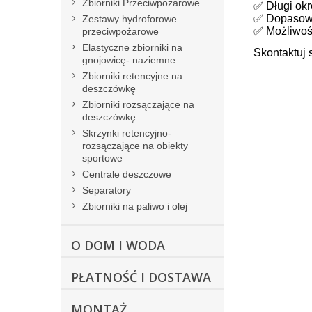
Zbiorniki Przeciwpożarowe
✅ Długi okr
✅ Dopasowa
Zestawy hydroforowe
✅ Możliwość
przeciwpożarowe
Elastyczne zbiorniki na
Skontaktuj 
gnojowicę- naziemne
Zbiorniki retencyjne na
deszczówkę
Zbiorniki rozsączające na
deszczówkę
Skrzynki retencyjno-
rozsączające na obiekty
sportowe
Centrale deszczowe
Separatory
Zbiorniki na paliwo i olej
O DOM I WODA
PŁATNOŚĆ I DOSTAWA
MONTAŻ