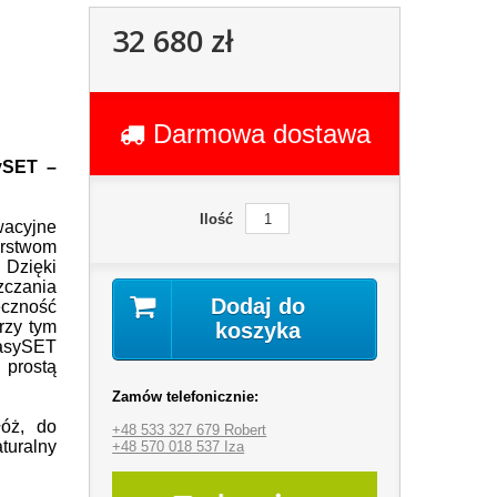
32 680 zł
Darmowa dostawa
ySET –
Ilość
acyjne
stwom
zięki
czania
Dodaj do
czność
przy tym
koszyka
sySET
 prostą
Zamów telefonicznie:
łóż, do
+48 533 327 679 Robert
turalny
+48 570 018 537 Iza