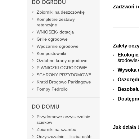
DO OGRODU
Zadzwoń i 
Zbiorniki na deszczówkę
Kompletne zestawy
retencyjne
WNIOSEK- dotacja
Grille ogrodowe
Zalety ocz
Wędzarnie ogrodowe
Kompostowniki
Ekologic
środowis
Ozdobne krany ogrodowe
PIWNICZKI OGRODOWE
Wysoka 
SCHRONY PRZYDOMOWE
Oszczęd
Kratki Drogowo Parkingowe
Pompy Pedrollo
Bezobsł
Dostępno
DO DOMU
Przydomowe oczyszczalnie
ścieków
Jak działa
Zbiorniki na szambo
Oczyszczalnie – liczba osób