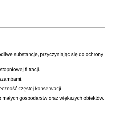
dliwe substancje, przyczyniając się do ochrony
opniowej filtracji.
 szambami.
eczność częstej konserwacji.
b małych gospodarstw oraz większych obiektów.