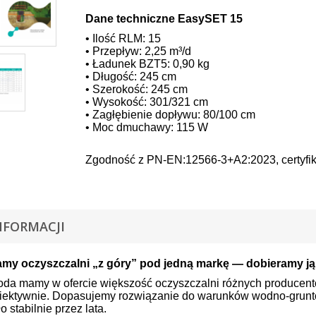
Dane techniczne EasySET 15
• Ilość RLM: 15
• Przepływ: 2,25 m³/d
• Ładunek BZT5: 0,90 kg
• Długość: 245 cm
• Szerokość: 245 cm
• Wysokość: 301/321 cm
• Zagłębienie dopływu: 80/100 cm
• Moc dmuchawy: 115 W
Zgodność z PN-EN:12566-3+A2:2023, certyfi
NFORMACJI
amy oczyszczalni „z góry” pod jedną markę — dobieramy ją
da mamy w ofercie większość oczyszczalni różnych producent
iektywnie. Dopasujemy rozwiązanie do warunków wodno-grunto
o stabilnie przez lata.