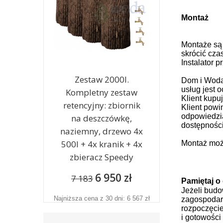
Montaż
Montaże są
skrócić cza
Instalator 
Zestaw 2000l.
Dom i Woda 
usług jest 
Kompletny zestaw
Klient kup
retencyjny: zbiornik
Klient powi
odpowiedzia
na deszczówkę,
dostępności
naziemny, drzewo 4x
500l + 4x kranik + 4x
Montaż moż
zbieracz Speedy
6 950 zł
7 183
Pamiętaj o
Jeżeli budo
Najniższa cena z 30 dni: 6 567 zł
zagospodar
rozpoczęcie
i gotowośc