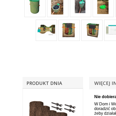
PRODUKT DNIA
WIĘCEJ I
Nie dobier
W Dom i Wo
doradzić ob
żeby działał