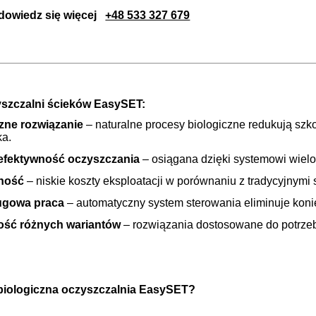
dowiedz się więcej
+48 533 327 679
yszczalni ścieków EasySET:
zne rozwiązanie
– naturalne procesy biologiczne redukują szko
ka.
efektywność oczyszczania
– osiągana dzięki systemowi wielost
ność
– niskie koszty eksploatacji w porównaniu z tradycyjnymi
ugowa praca
– automatyczny system sterowania eliminuje koni
ść różnych wariantów
– rozwiązania dostosowane do potrze
 biologiczna oczyszczalnia EasySET?