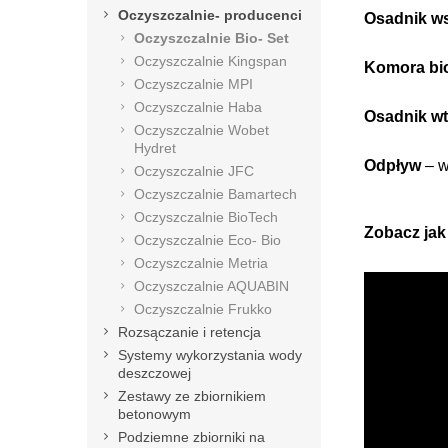
Oczyszczalnie- producenci
Osadnik w
Oczyszczalnie Bio- Set
Oczyszczalnie Kingspan
Komora bi
Oczyszczalnie MPI
Oczyszczalnie Haba
Osadnik w
Oczyszczalnie Wobet
Hydret
Odpływ
– w
Oczyszczalnie JFC
Oczyszczalnie Bamartech
Oczyszczalnie BioTech
Zobacz jak
Oczyszczalnie Eco- Bio
Oczyszczalnie Metria
Oczyszczalnie AQUABIN
Oczyszczalnie Frukko
Rozsączanie i retencja
Systemy wykorzystania wody
deszczowej
Zestawy ze zbiornikiem
betonowym
Podziemne zbiorniki na