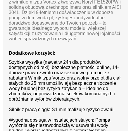
z wirnikiem typu Vortex z tworzywa Noryl FE1520PW i
solidną obudową z technopolimeru oraz silnikiem AISI
304L. Dzięki 9-letniemu doświadczeniu w doborze
pomp w domiwoda.pl, zyskujesz indywidualne
doradztwo dopasowane do Twoich potrzeb – to
gwarancja idealnego wyboru modelu, większej
satysfakcji z użytkowania i długoterminowej lojalności
wobec sprawdzonych rozwiązań.
.
Dodatkowe korzyści:
Szybka wysyłka (nawet w 24h dla produktów
dostępnych od ręki), bezpieczne płatności online, 14-
dniowe prawo zwrotu oraz sezonowe promocje z
rabatami Wirnik typu Vortex oraz wolny przelot dla ciał
stałych do 25 mm umożliwiają bezpieczne tłoczenie
wody brudnej bez ryzyka zatykania – idealne do
zbiorników, odprowadzania ścieków komunalnych i
opróżniania syfonów zbierających.
Silnik z pracą ciągłą S1 minimalizuje ryzyko awarii.
Wygodna obsługa w instalacjach stałych: Pompa
wyróżnia się niezawodnością w usuwaniu wody
brudnej; wersja jednofazowa z automatycznym