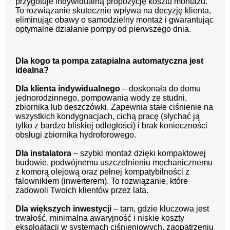
przygotuje indywidualną propozycję kosztu montażu.
To rozwiązanie skutecznie wpływa na decyzję klienta,
eliminując obawy o samodzielny montaż i gwarantując
optymalne działanie pompy od pierwszego dnia.
Dla kogo ta pompa zatapialna automatyczna jest
idealna?
Dla klienta indywidualnego
– doskonała do domu
jednorodzinnego, pompowania wody ze studni,
zbiornika lub deszczówki. Zapewnia stałe ciśnienie na
wszystkich kondygnacjach, cichą pracę (słychać ją
tylko z bardzo bliskiej odległości) i brak konieczności
obsługi zbiornika hydroforowego.
Dla instalatora
– szybki montaż dzięki kompaktowej
budowie, podwójnemu uszczelnieniu mechanicznemu
z komorą olejową oraz pełnej kompatybilności z
falownikiem (inwerterem). To rozwiązanie, które
zadowoli Twoich klientów przez lata.
Dla większych inwestycji
– tam, gdzie kluczowa jest
trwałość, minimalna awaryjność i niskie koszty
eksploatacji w systemach ciśnieniowych, zaopatrzeniu