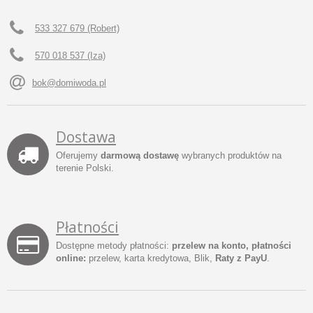
533 327 679 (Robert)
570 018 537 (Iza)
bok@domiwoda.pl
Dostawa
Oferujemy
darmową dostawę
wybranych produktów na
terenie Polski.
Płatności
Dostępne metody płatności:
przelew na konto, płatności
online:
przelew, karta kredytowa, Blik,
Raty z PayU
.