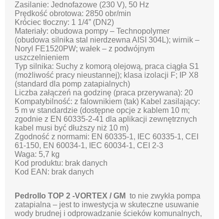
Zasilanie: Jednofazowe (230 V), 50 Hz
Prędkość obrotowa: 2850 obr/min
Króciec tłoczny: 1 1/4” (DN2)
Materiały: obudowa pompy – Technopolymer
(obudowa silnika stal nierdzewna AISI 304L); wirnik –
Noryl FE1520PW; wałek – z podwójnym
uszczelnieniem
Typ silnika: Suchy z komorą olejową, praca ciągła S1
(możliwość pracy nieustannej); klasa izolacji F; IP X8
(standard dla pomp zatapialnych)
Liczba załączeń na godzinę (praca przerywana): 20
Kompatybilność: z falownikiem (tak) Kabel zasilający:
5 m w standardzie (dostępne opcje z kablem 10 m;
zgodnie z EN 60335-2-41 dla aplikacji zewnętrznych
kabel musi być dłuższy niż 10 m)
Zgodność z normami: EN 60335-1, IEC 60335-1, CEI
61-150, EN 60034-1, IEC 60034-1, CEI 2-3
Waga: 5,7 kg
Kod produktu: brak danych
Kod EAN: brak danych
Pedrollo TOP 2 -VORTEX / GM
to nie zwykła pompa
zatapialna – jest to inwestycja w skuteczne usuwanie
wody brudnej i odprowadzanie ścieków komunalnych,