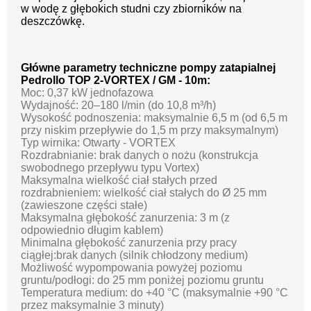
w wodę z głębokich studni czy zbiorników na
deszczówkę.
Główne parametry techniczne pompy zatapialnej
Pedrollo TOP 2-VORTEX / GM - 10m:
Moc: 0,37 kW jednofazowa
Wydajność: 20–180 l/min (do 10,8 m³/h)
Wysokość podnoszenia: maksymalnie 6,5 m (od 6,5 m
przy niskim przepływie do 1,5 m przy maksymalnym)
Typ wirnika: Otwarty - VORTEX
Rozdrabnianie: brak danych o nożu (konstrukcja
swobodnego przepływu typu Vortex)
Maksymalna wielkość ciał stałych przed
rozdrabnieniem: wielkość ciał stałych do Ø 25 mm
(zawieszone części stałe)
Maksymalna głębokość zanurzenia: 3 m (z
odpowiednio długim kablem)
Minimalna głębokość zanurzenia przy pracy
ciągłej:brak danych (silnik chłodzony medium)
Możliwość wypompowania powyżej poziomu
gruntu/podłogi: do 25 mm poniżej poziomu gruntu
Temperatura medium: do +40 °C (maksymalnie +90 °C
przez maksymalnie 3 minuty)