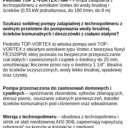
Pedrollo TOP 2 -VORTEX / GM
– Pompa zatapialna z
technopolimeru z wirnikiem Vortex do wody brudnej i
ścieków (0,55 kW jednofazowa, do 180 l/min, do 8 m)
Szukasz solidnej pompy zatapialnej z technopolimeru z
wolnym przelotem do pompowania wody brudnej,
ścieków komunalnych i deszczówki z ciałami stałymi?
Pedrollo TOP-VORTEX to włoska pompa serii TOP-
VORTEX z otwartym wirnikiem typu Vortex z tworzywa Noryl
FE1520PW, który pozwala na bezpieczne przepuszczanie
ciał stałych i zawieszonych cząstek o średnicy do 25 mm,
umożliwiając tłoczenie przez rury o średnicy 1 1/4”. Idealna
do ścieków oczyszczonych, wody lekko brudnej, opadowej
oraz czystej.
Pompa przeznaczona do zastosowań domowych i
cywilnych
– opróżnianie zbiorników, syfonów zbierających,
drenaż piwnic, osuszanie zalanych pomieszczeń, transfer
ścieków komunalnych pod ciśnieniem oraz odwadnianie.
Wersja z technopolimeru
– obudowa z technopolimeru i
silnik ze stali nierdzewnej AISI 304L zapewniają najwyższą
odporność na korozję w kontakcie z mediami