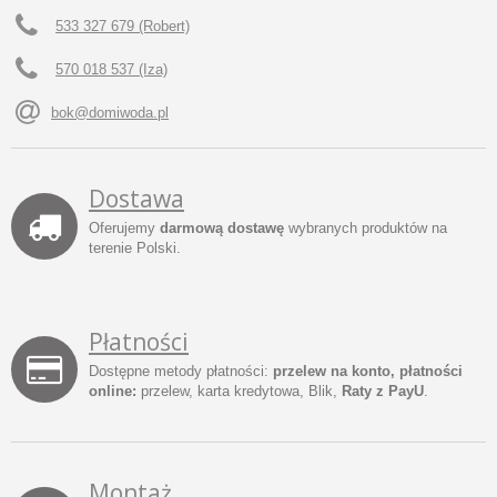
533 327 679 (Robert)
570 018 537 (Iza)
bok@domiwoda.pl
Dostawa
Oferujemy
darmową dostawę
wybranych produktów na
terenie Polski.
Płatności
Dostępne metody płatności:
przelew na konto, płatności
online:
przelew, karta kredytowa, Blik,
Raty z PayU
.
Montaż