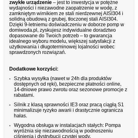
zwykłe urządzenie
– jest to inwestycja w potężne
wydajności i niezawodne zaopatrzenie w wodę, z
zamkniętym wirnikiem ze stali nierdzewnej AISI304 i
solidną obudową z grubej, tłoczonej stali AISI304.
Dzięki 9-letniemu doświadczeniu w doborze pomp w
domiwoda.pl, zyskujesz indywidualne doradztwo
dopasowane do Twoich potrzeb – to gwarancja
idealnego wyboru modelu, większej satysfakcji z
użytkowania i długoterminowej lojalności wobec
sprawdzonych rozwiązań.
Dodatkowe korzyści:
Szybka wysyłka (nawet w 24h dla produktów
dostępnych od ręki), bezpieczne płatności online,
14-dniowe prawo zwrotu oraz sezonowe promocje z
rabatami.
Silnik z klasą sprawności IE3 oraz pracą ciągłą S1
minimalizuje ryzyko awarii i drastycznie ogranicza
hałas.
Wygodna obsługa w instalacjach stałych: Pompa
wyróżnia się niezawodnością w podnoszeniu
ciśnienia i dystrybucji czystej wody.