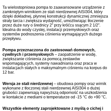
Ta wielostopniowa pompa to zaawansowane urządzenie z
zamkniętym wirnikiem ze stali nierdzewnej AISI304, który
dzięki dokładnej, płynnej konstrukcji dynamicznej zmniejsza
straty tarcia i zwiększa wydajność, umożliwiając tłoczenie
przez duże rury o średnicy 2” przy króćcu ssącym 2 1/2”.
Idealna do wody czystej, instalacji przemysłowych oraz
systemów podnoszenia ciśnienia wymagających dużego
przepływu.
Pompa przeznaczona do zastosowań domowych,
cywilnych i przemysłowych
– zaopatrzenie w wodę,
zwiększanie ciśnienia za pomocą zestawów
wspomagających, systemy nawadniania oraz praca w
instalacjach stałych o maksymalnym ciśnieniu na korpus do
12 bar.
Wersja ze stali nierdzewnej
– obudowa pompy oraz wirnik
wykonane z tłoczonej stali nierdzewnej AISI304 o dużej
grubości zapewniają najwyższą odporność na uszkodzenia
w kontakcie z mediami o temperaturze od -15 °C do +90 °C.
Wszystkie elementy zaprojektowane z myślą o cichej i