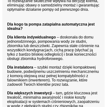
To rozwiązanie skutecznie wpływa na decyzję klienta,
eliminując obawy o samodzielny montaż i gwarantując
optymalne działanie pompy od pierwszego dnia.
Dla kogo ta pompa zatapialna automatyczna jest
idealna?
Dla klienta indywidualnego
– doskonała do domu
jednorodzinnego, pompowania wody ze studni,
zbiornika lub deszczówki. Zapewnia stałe ciśnienie na
wszystkich kondygnacjach, cichą pracę (słychać ją
tylko z bardzo bliskiej odległości) i brak konieczności
obsługi zbiornika hydroforowego.
Dla instalatora
– szybki montaż dzięki kompaktowej
budowie, podwójnemu uszczelnieniu mechanicznemu
z komorą olejową oraz pełnej kompatybilności z
falownikiem (inwerterem). To rozwiązanie, które
zadowoli Twoich klientów przez lata.
Dla większych inwestycji
– tam, gdzie kluczowa jest
trwałość, minimalna awaryjność i niskie koszty
eksploatacji w systemach ciśnieniowych, zaopatrzeniu
w wodę z głębokich studni czy zbiorników na