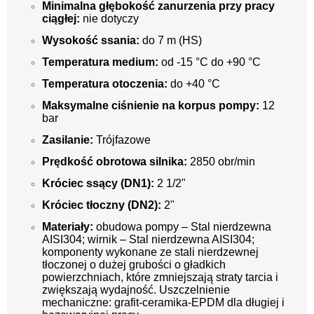
Minimalna głębokość zanurzenia przy pracy
ciągłej:
nie dotyczy
Wysokość ssania:
do 7 m (HS)
Temperatura medium:
od -15 °C do +90 °C
Temperatura otoczenia:
do +40 °C
Maksymalne ciśnienie na korpus pompy:
12
bar
Zasilanie:
Trójfazowe
Prędkość obrotowa silnika:
2850 obr/min
Króciec ssący (DN1):
2 1/2"
Króciec tłoczny (DN2):
2"
Materiały:
obudowa pompy – Stal nierdzewna
AISI304; wirnik – Stal nierdzewna AISI304;
komponenty wykonane ze stali nierdzewnej
tłoczonej o dużej grubości o gładkich
powierzchniach,
które zmniejszają straty tarcia i
zwiększają wydajność.
Uszczelnienie
mechaniczne:
grafit-ceramika-EPDM dla długiej i