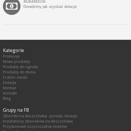
Doradzimy jak uzyskać dotacje.
Kategorie
Promocje
Nowe produkty
Produkty do ogrodu
Produkty do domu
O dom i woda
Dotacje
Montaż
Kontakt
Blog
Grupy na FB
Zbiorniki na deszczówkę - porady, dotacje
Instalatorzy zbiorników na deszczówkę
Przydomowe oczyszczalnie ścieków