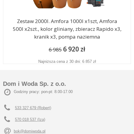
Zestaw 2000l. Amfora 1000l x1szt, Amfora
500l x2szt., kolor gliniany, zbieracz Rapido x3,
kranik x3, pompa naziemna
6 920 zł
6 985
Najniższa cena z 30 dni: 6 857 zł
Dom i Woda Sp. z o.o.
Godziny pracy: pon-pt: 8.00-17.00
533 327 679 (Robert)
570 018 537 (Iza)
bok@domiwoda.pl