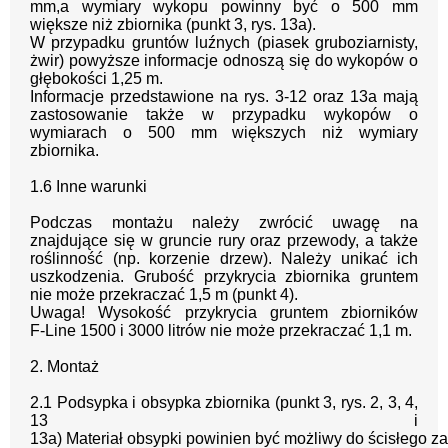
mm,
a
wymiary wykopu powinny być
o 500 mm
większe niż zbiornika (punkt 3, rys. 13a).
W przypadku gruntów luźnych (piasek gruboziarnisty,
żwir) powyższe informacje odnoszą
się do wykopów o
głębokości 1,25 m.
Informacje przedstawione na rys. 3
-
12 oraz 13a mają
zastosowanie także w przypadk
u
wykopów o
wymiarach o 500 mm większych niż wymiary
zbiornika.
1.
6 Inne warunki
Podczas montażu należy zwrócić uwagę na
znajdujące się w gruncie rury oraz
przewody, a także
roślinność (np. korzenie drzew). Należy unikać ich
uszkodzenia.
Grubość przykrycia zbiornika gruntem
nie może przekraczać 1,5 m
(punkt 4)
.
Uwaga! W
ysokość przykryc
ia gruntem zbiorników
F
-
Line 1500 i 3000 litrów nie może
przekraczać 1,1 m.
2
.
Montaż
2
.
1
Podsypka i obsypka zbiornika
(punkt 3, rys. 2, 3, 4,
13 i
13a)
Materiał
obsypki
powinien
być
możliwy
do
ścisłego
za