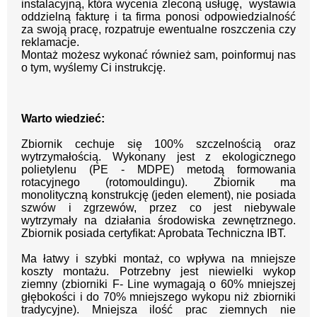
instalacyjną, która wycenia zleconą usługę, wystawia
oddzielną fakturę i ta firma ponosi odpowiedzialność
za swoją pracę, rozpatruje ewentualne roszczenia czy
reklamacje.
Montaż możesz wykonać również sam, poinformuj nas
o tym, wyślemy Ci instrukcję.
Warto wiedzieć:
Zbiornik cechuje się 100% szczelnością oraz
wytrzymałością. W
ykonany jest z ekologicznego
polietylenu (PE - MDPE) metodą formowania
rotacyjnego (rotomouldingu). Zbiornik ma
monolityczną konstrukcję (jeden element), nie posiada
szwów i zgrzewów, przez co jest niebywale
wytrzymały na działania środowiska zewnętrznego.
Zbiornik posiada certyfikat: Aprobata Techniczna IBT.
Ma łatwy i szybki montaż, co wpływa na mniejsze
koszty montażu. Potrzebny jest niewielki wykop
ziemny (zbiorniki F- Line wymagają o 60% mniejszej
głębokości i do 70% mniejszego wykopu niż zbiorniki
tradycyjne). Mniejsza ilość prac ziemnych nie