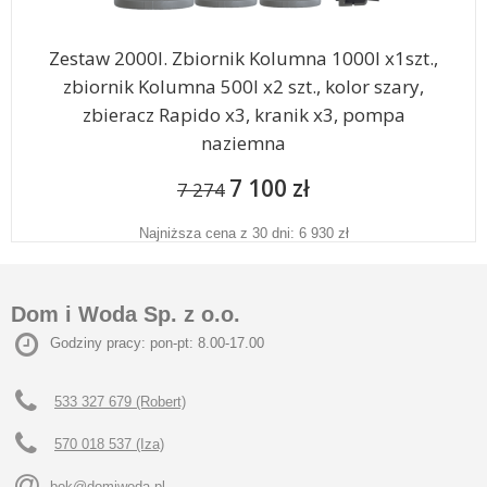
Zestaw 2000l. Zbiornik Kolumna 1000l x1szt.,
zbiornik Kolumna 500l x2 szt., kolor szary,
zbieracz Rapido x3, kranik x3, pompa
naziemna
7 100 zł
7 274
Najniższa cena z 30 dni: 6 930 zł
Dom i Woda Sp. z o.o.
Godziny pracy: pon-pt: 8.00-17.00
533 327 679 (Robert)
570 018 537 (Iza)
bok@domiwoda.pl