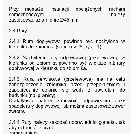
Przy montażu instalacji obciążonych ruchem
samochodowym należy
zastosować
uziarnieni
e
2/45
mm
.
2
.
4
Rury
2.4.1
Rura dopływowa
powinna być nachylona w
kierunku do zbiornika (spadek
>1%, rys.
11).
2.4.2
Nachylenie
rury odpływowej (przelewowej)
w
kierunku od zbiornika powinno
być większe niż rury
dopływowej w kierunku do zbiornika.
2.4.3 Rura serwisowa (przelewowa)
ma na celu
zab
ezpieczenie zbiornika przed
przepełnieniem i
zapobieganie cofaniu się wody z powrotem do
budynku (np. piwnicy).
Dodatkowo należy zapewnić odpowiednio duży
spadek rury dopływowej lub można
zastosować zawór
zwrotny
.
2.4.4
Rury należy zakopać odpowiednio gł
ęboko, tak
aby ochronić je przed
zamarzaniem.