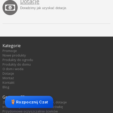
Dotacje
Doradzimy jak uzyskać dotacje.
Kategorie
Promocje
Nowe produkty
Produkty do ogrodu
Produkty do domu
O dom i woda
Dotacje
Montaż
Kontakt
Blog
Grupy na FB
Rozpocznij Czat
Zbiorniki na deszczówkę - porady, dotacje
Instalatorzy zbiorników na deszczówkę
Przydomowe oczyszczalnie ścieków