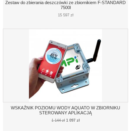
Zestaw do zbierania deszczówki ze zbiornikiem F-STANDARD
7500l
15 597 zł
WSKAŹNIK POZIOMU WODY AQUATO W ZBIORNIKU
STEROWANY APLIKACJĄ
1 144 zł
1 097 zł