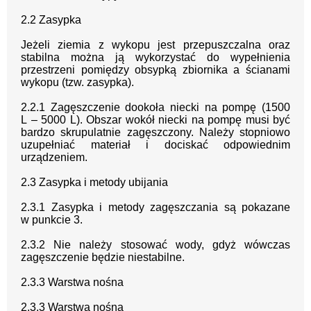
2
.
2
Zasypka
Jeżeli ziemia z wykopu jest przepuszczalna oraz
stabilna można ją wykorzystać do
wypełnienia
przestrzeni pomiędzy obsypką zbiornika a ścianami
wykopu (tzw. zasypka).
2
.
2.1 Zagęszczenie dookoła niecki na pompę (1500
L
–
5000 L).
Obszar wokół
niecki na pomp
ę musi być
bardzo skrupulatnie zagęszczony. Należy stopniowo
uzupełniać
materiał i dociskać odpowiednim
urządzeniem.
2
.
3 Zasypka i metody ubijania
2
.
3.1 Zasypka i metody zagęszczania
są pokazane
w
punkcie
3.
2
.
3.2 Nie należy
stosować wody, gdyż
wówczas
zagęszczenie będzie niestabilne.
2
.
3.3
Warstwa nośna
2
.
3.3
Warstwa nośna