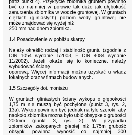
patrz
punkt
4). Przykrycie zbiornika gruntem powinno
być co
najmniej w połowie tak
duże jak głębokość
zanurzenia zbiornika w wodzie gruntowej. W
gruntach
ciężkich (gliniastych)
poziom
wody gruntowej nie
może znajdować się wyżej niż
250 mm nad dnem zbiornika.
1.
4
Posadowienie w pobliżu skarpy
Należy określić rodzaj i stabilność gruntu (zgodnie z
DIN 1054 wydanie 1/2003, E DIN
4084 wydanie
11/2002). Jeżeli okaże się to
konieczne, należy
wybudować ścianę
oporową. Więcej informacji można uzyskać u władz
lokalnych oraz
w
firmach
budowlanych.
1.5
Szczegóły dot. montażu
W gruntach gliniastych ściany wykopu o głębokości
1,75 m nie muszą być pochylone
(punkt 3, rys. 2,
13a).
Wykop powinien być jednak na tyle szeroki, aby
naokoło zbiornika
można było ubić obsypkę o grubości
200mm (punkt 3, rys. 2). W przypadku
zbiorników
zakopanych głębiej niż 1,75m grubość
obsypki powinna wynosić co najmniej 300