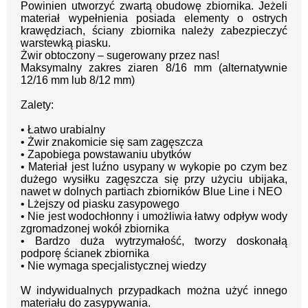
Powinien utworzyć zwartą obudowę zbiornika. Jeżeli
materiał
wypełnienia posiada elementy o ostrych
krawędziach, ściany zbiornika należy
zabezpieczyć
warstewką piasku.
Żwir obtoczony
–
sugerowany przez nas!
Maksymalny zakres ziaren 8/16
mm (alternatywnie
12/16 mm lub 8/12 mm)
Zalety:
•
Łatwo urabialny
•
Żwir znakomicie się sam zagęszcza
•
Zapobiega powstawaniu ubytków
•
Materiał jest luźno usypany w wykopie po czym bez
dużego wysiłku
zagęszcza się przy użyciu ubijaka,
nawet w dolnych partiach zb
iorników
Blue Line i NEO
•
Lżejszy od piasku zasypowego
•
Nie jest wodochłonny i umożliwia łatwy odpływ wody
zgromadzonej wokół
zbiornika
•
Bardzo duża wytrzymałość, tworzy doskonałą
podporę ścianek zbiornika
•
Nie wymaga specjalistycznej wiedzy
W
indywidualnych przypadkach można użyć innego
materiału do zasypywania.