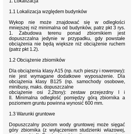
1
.
Lokalizacja
1
.
1
Lokalizacja względem budynków
Wykop nie może znajdować się w odległości
mniejszej niż minimalna od budynków,
patrz pkt 3 rys.
1. Zabudowa
terenu ponad zbiornikiem jest
dopuszczalna jedynie w
przypadku, gdy powstałe
obciążenia nie będą większe niż obciążenie ruchem
(patrz pkt
1.
2
).
1
.
2
Obciążenie zbiorników
Dla obciążenia
klasy A15 (np. ruch pieszy i rowerowy):
nie jest wymagane dodatkowe
wyposażenie.
Dla
obciążenia
klasy B125 (np. samochody osobowe,
minibusy, maks. dopuszczalne
obciążenie osi 2,2tony): zestaw przejezdny
I i
II.
Minimalna odległość pomiędzy górą
zbiornika a
p
oziomem gruntu powinna wynosić
6
0
0
mm.
1
.
3
Warunki gruntowe
Dopuszczalny poziom wody
gruntowej może sięgać
góry zbiornika (z wyłączeniem
studzienki
włazowej,