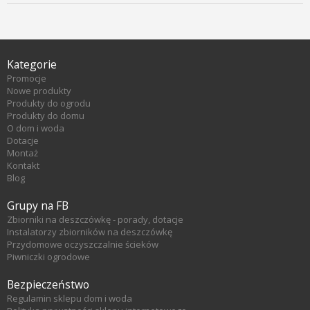
Kategorie
Promocje
Nowe produkty
Produkty do ogrodu
Produkty do domu
O dom i woda
Dotacje
Montaż
Kontakt
Blog
Grupy na FB
Zbiorniki na deszczówkę - porady, dotacje
Instalatorzy zbiorników na deszczówkę
Przydomowe oczyszczalnie ścieków
Piwniczki ogrodowe
Bezpieczeństwo
Regulamin sklepu dom i woda