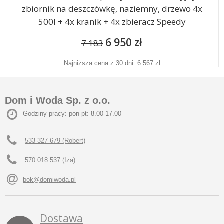
zbiornik na deszczówkę, naziemny, drzewo 4x
500l + 4x kranik + 4x zbieracz Speedy
6 950 zł
7 183
Najniższa cena z 30 dni: 6 567 zł
Dom i Woda Sp. z o.o.
Godziny pracy: pon-pt: 8.00-17.00
533 327 679 (Robert)
570 018 537 (Iza)
bok@domiwoda.pl
Dostawa