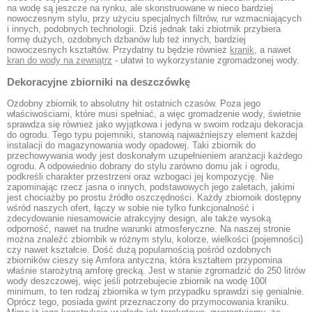
na wodę są jeszcze na rynku, ale skonstruowane w nieco bardziej
nowoczesnym stylu, przy użyciu specjalnych filtrów, rur wzmacniających
i innych, podobnych technologii. Dziś jednak taki zbiotrnik przybiera
formę dużych, ozdobnych dzbanów lub też innych, bardziej
nowoczesnych kształtów. Przydatny tu będzie również
kranik
, a nawet
kran do wody na zewnątrz
- ułatwi to wykorzystanie zgromadzonej wody.
Dekoracyjne zbiorniki na deszczówkę
Ozdobny zbiornik to absolutny hit ostatnich czasów. Poza jego
właściwościami, które musi spełniać, a więc gromadzenie wody, świetnie
sprawdza się również jako wyjątkowa i jedyna w swoim rodzaju dekoracja
do ogrodu. Tego typu pojemniki, stanowią najważniejszy element każdej
instalacji do magazynowania wody opadowej. Taki zbiornik do
przechowywania wody jest doskonałym uzupełnieniem aranżacji każdego
ogrodu. A odpowiednio dobrany do stylu zarówno domu jak i ogrodu,
podkreśli charakter przestrzeni oraz wzbogaci jej kompozycję. Nie
zapominając rzecz jasna o innych, podstawowych jego zaletach, jakimi
jest chociażby po prostu źródło oszczędności. Każdy zbiornoik dostępny
wśród naszych ofert, łączy w sobie nie tylko funkcjonalność i
zdecydowanie niesamowicie atrakcyjny design, ale także wysoką
odporność, nawet na trudne warunki atmosferyczne. Na naszej stronie
można znaleźć zbiornbik w różnym stylu, kolorze, wielkości (pojemności)
czy nawet kształcie. Dość dużą popularnością pośród ozdobnych
zbiorników cieszy się Amfora antyczna, która kształtem przypomina
właśnie starożytną amforę grecką. Jest w stanie zgromadzić do 250 litrów
wody deszczowej, więc jeśli potrzebujecie zbiornik na wodę 100l
minimum, to ten rodzaj zbiornika w tym przypadku sprawdzi się genialnie.
Oprócz tego, posiada gwint przeznaczony do przymocowania kraniku.