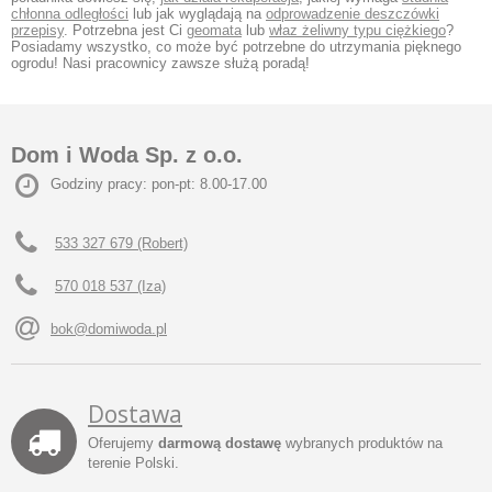
chłonna odległości
lub jak wyglądają na
odprowadzenie deszczówki
przepisy
. Potrzebna jest Ci
geomata
lub
właz żeliwny typu ciężkiego
?
Posiadamy wszystko, co może być potrzebne do utrzymania pięknego
ogrodu! Nasi pracownicy zawsze służą poradą!
Dom i Woda Sp. z o.o.
Godziny pracy: pon-pt: 8.00-17.00
533 327 679 (Robert)
570 018 537 (Iza)
bok@domiwoda.pl
Dostawa
Oferujemy
darmową dostawę
wybranych produktów na
terenie Polski.