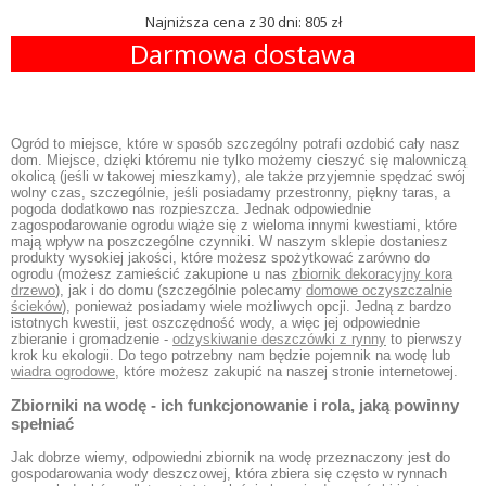
Najniższa cena z 30 dni: 805 zł
Darmowa dostawa
Ogród to miejsce, które w sposób szczególny potrafi ozdobić cały nasz
dom. Miejsce, dzięki któremu nie tylko możemy cieszyć się malowniczą
okolicą (jeśli w takowej mieszkamy), ale także przyjemnie spędzać swój
wolny czas, szczególnie, jeśli posiadamy przestronny, piękny taras, a
pogoda dodatkowo nas rozpieszcza. Jednak odpowiednie
zagospodarowanie ogrodu wiąże się z wieloma innymi kwestiami, które
mają wpływ na poszczególne czynniki. W naszym sklepie dostaniesz
produkty wysokiej jakości, które możesz spożytkować zarówno do
ogrodu (możesz zamieścić zakupione u nas
zbiornik dekoracyjny kora
drzewo
), jak i do domu (szczególnie polecamy
domowe oczyszczalnie
ścieków
), ponieważ posiadamy wiele możliwych opcji. Jedną z bardzo
istotnych kwestii, jest oszczędność wody, a więc jej odpowiednie
zbieranie i gromadzenie -
odzyskiwanie deszczówki z rynny
to pierwszy
krok ku ekologii. Do tego potrzebny nam będzie pojemnik na wodę lub
wiadra ogrodowe
, które możesz zakupić na naszej stronie internetowej.
Zbiorniki na wodę - ich funkcjonowanie i rola, jaką powinny
spełniać
Jak dobrze wiemy, odpowiedni zbiornik na wodę przeznaczony jest do
gospodarowania wody deszczowej, która zbiera się często w rynnach