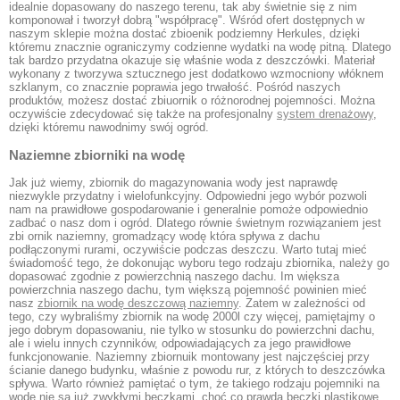
idealnie dopasowany do naszego terenu, tak aby świetnie się z nim
komponował i tworzył dobrą "współpracę". Wśród ofert dostępnych w
naszym sklepie można dostać zbioenik podziemny Herkules, dzięki
któremu znacznie ograniczymy codzienne wydatki na wodę pitną. Dlatego
tak bardzo przydatna okazuje się właśnie woda z deszczówki. Materiał
wykonany z tworzywa sztucznego jest dodatkowo wzmocniony włóknem
szklanym, co znacznie poprawia jego trwałość. Pośród naszych
produktów, możesz dostać zbiuornik o różnorodnej pojemności. Można
oczywiście zdecydować się także na profesjonalny
system drenażowy
,
dzięki któremu nawodnimy swój ogród.
Naziemne zbiorniki na wodę
Jak już wiemy, zbiornik do magazynowania wody jest naprawdę
niezwykle przydatny i wielofunkcyjny. Odpowiedni jego wybór pozwoli
nam na prawidłowe gospodarowanie i generalnie pomoże odpowiednio
zadbać o nasz dom i ogród. Dlatego równie świetnym rozwiązaniem jest
zbi ornik naziemny, gromadzący wodę która spływa z dachu
podłączonymi rurami, oczywiście podczas deszczu. Warto tutaj mieć
świadomość tego, że dokonując wyboru tego rodzaju zbiornika, należy go
dopasować zgodnie z powierzchnią naszego dachu. Im większa
powierzchnia naszego dachu, tym większą pojemność powinien mieć
nasz
zbiornik na wodę deszczową naziemny
. Zatem w zależności od
tego, czy wybraliśmy zbiornik na wodę 2000l czy więcej, pamiętajmy o
jego dobrym dopasowaniu, nie tylko w stosunku do powierzchni dachu,
ale i wielu innych czynników, odpowiadających za jego prawidłowe
funkcjonowanie. Naziemny zbiornuik montowany jest najczęściej przy
ścianie danego budynku, właśnie z powodu rur, z których to deszczówka
spływa. Warto również pamiętać o tym, że takiego rodzaju pojemniki na
wode nie są już zwykłymi beczkami, choć co prawda beczki plastikowe