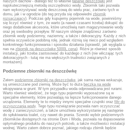
naszych dachów - dlatego też to właśnie
łapanie deszczówki
jest
najskuteczniejszą metodą oszczędności wody. Zbiormik taki pozwala
nam wykorzystywać wodę deszczową do wielu prac, zarówno tych w
domu, jak i w ogrodzie (do teg przyda się odpowiedni
zbiornik
rozsączający
). Podczas gdy kupujemy pojemnik na wode, powinniśmy
się liczyć również z tym, że warto (a nawet czasami trzeba) dokupić do
niego dodatkowe akcesoria, które umożliwią nam magazynowanie wody
oraz jej swobodny przepływ. W naszym sklepie znajdziesz zarówno
zbiornik wody podziemny, naziemny, a także i dekoracyjny. Każdy z nich
spełnia oczywiście podobną rolę, jednak różnią się nieco pod względem
konkretnego funkcjonowania i sposobu działania (sprawdź, jak wygląda u
nas na
zbiornik na deszczówkę 5000L cena
). Różni je również sposób
instalacji, jaki trzeba zastosować do każdego z nich (nie wliczając tych
dekoracyjnych - tutaj nie ma większych trudności związanych z
montażem).
Podziemne zbiorniki na deszczówkę
Zatem
podziemne zbiorniki na deszczówkę
, jak sama nazwa wskazuje,
są umieszczane pod ziemią. Może być to duża
beczka na wode
wkopywana w grunt. W tym przypadku woda odprowadzana jest rurami.
Warto również wiedzieć, że tego typu pojemniki wyposażone są w
specjalne elementy, które pozwalają na lepsze funkcjonowanie danego
urządzenia. Elementy te to między innymi specjalne czujniki oraz
filtr do
oczyszczania wody
. Tego typu rozwiązanie pozwala nam oczyszczać
wodę z zanieczyszczeń, a także umożliwia wykorzystanie jej następnie
do spłukiwania toalet, czy nawet do prania. Szeroki wybór podziemnych
zbiorników dostępnych na stronie Dom i Woda, pozwala na dopasowanie
optymalnego produktu do naszych potrzeb, a także możliwości instalacji
wodnej. Warto zatem dobrze poznać, jakiego rodzaju zbirnik będzie