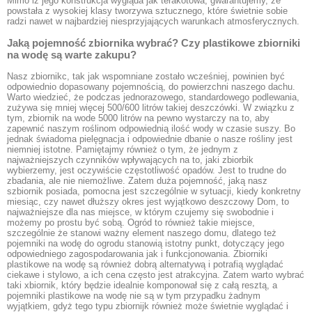
Mimo iż jego konstrukcja wygląda jak terakotowa, gwarantujemy, że
powstała z wysokiej klasy tworzywa sztucznego, które świetnie sobie
radzi nawet w najbardziej niesprzyjających warunkach atmosferycznych.
Jaką pojemność zbiornika wybrać? Czy plastikowe zbiorniki
na wodę są warte zakupu?
Nasz zbiornikc, tak jak wspomniane zostało wcześniej, powinien być
odpowiednio dopasowany pojemnością, do powierzchni naszego dachu.
Warto wiedzieć, że podczas jednorazowego, standardowego podlewania,
zużywa się mniej więcej 500/600 litrów takiej deszczówki. W związku z
tym, zbiornik na wode 5000 litrów na pewno wystarczy na to, aby
zapewnić naszym roślinom odpowiednią ilość wody w czasie suszy. Bo
jednak świadoma pielęgnacja i odpowiednie dbanie o nasze rośliny jest
niemniej istotne. Pamiętajmy również o tym, że jednym z
najważniejszych czynników wpływających na to, jaki zbiorbik
wybierzemy, jest oczywiście częstotliwość opadów. Jest to trudne do
zbadania, ale nie niemożliwe. Zatem duża pojemność, jaką nasz
szbiornik posiada, pomocna jest szczególnie w sytuacji, kiedy konkretny
miesiąc, czy nawet dłuższy okres jest wyjątkowo deszczowy Dom, to
najważniejsze dla nas miejsce, w którym czujemy się swobodnie i
możemy po prostu być sobą. Ogród to również takie miejsce,
szczególnie że stanowi ważny element naszego domu, dlatego też
pojemniki na wodę do ogrodu stanowią istotny punkt, dotyczący jego
odpowiedniego zagospodarowania jak i funkcjonowania. Zbiorniki
plastikowe na wodę są również dobrą alternatywą i potrafią wyglądać
ciekawe i stylowo, a ich cena często jest atrakcyjna. Zatem warto wybrać
taki xbiornik, który będzie idealnie komponował się z całą resztą, a
pojemniki plastikowe na wodę nie są w tym przypadku żadnym
wyjątkiem, gdyż tego typu zbiornijk również może świetnie wyglądać i