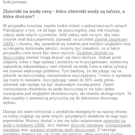
funkcjonować.
Zbiorniki na wodę ceny - które zbiorniki wody są tańsze, a
które droższe?
W przypadku kosztów, zwykle trudno mówić o jednoznacznych cenach.
Pamiętajmy o tym, że od tego, ile poszczególny zbio rnik kosztuje,
zależy wiele innych czynników. Jeśli zależy nam na tym, aby nasz
zniornik miał dużą pojemność (sprawdź na przykład
zbiornik plastikowy
1000L
) i chcemy, aby sprawdzał się świetnie pod każdym względem oraz
oczekujemy doskonałej jakości, musimy być świadomi, że w takim
przypadku cena może być nieco wyższa.
Ozdobne zbiorniki na
deszczówkę
również mogą okazać się nieco droższe. Jednak jeżeli
zdajemy sobie z tego sprawę i jesteśmy na to przygotowani, wybierzmy
najbardziej odpowiadający nam zbiornik na wodę Cena w takiej sytuacji
nie stanowi większego problemu. Tym bardziej, że decydując się na
ybiornik na deszczówkę, niesamowicie oszczędzamy. I mimo iż wydawać
się może to nierealne, oszczędzając nawet do 50% wody pitnej -
zbiorniok taki wydaje się być doskonałym rozwiązaniem. Zatem
zastosowanie zbiorników na wodę deszczową to nie tylko dobre
rozwiązanie pod względem ekonomicznym, ale również ekologicznym. Te
dwa aspekty z pewnością przyczynią się do dokonania słusznego
wyboru.
Dlatego też warto korzystać z produktów dostępnych na naszej stronie,
na której znajduje się wiele innych, przydatnych dodatków do tego typu
pojemników. Możesz dostać u nas nie tylko wspomniane
pojemniki na
wode z kranikiem 1000L
, lecz również
skrzynki ogrodowe
,
kompostowniki
ogrodowe
oraz
regulator przepływu wody deszczowej
. Z naszego
poradnika dowiesz się,
jak działa rekuperacja
, jakiej wymaga
studnia