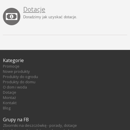
Dotacje
Doradzimy jak uzyskać dotacje.
Kategorie
Promocje
Nowe produkty
Produkty do ogrodu
Produkty do domu
O dom i woda
Dotacje
Montaż
Kontakt
Blog
Grupy na FB
Zbiorniki na deszczówkę - porady, dotacje