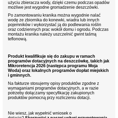
użyciu zbieracza wody, dzięki czemu podczas opadów
możliwe jest wygodne gromadzenie deszczówki.
Po zamontowaniu kranika można wygodnie nalać
wodę ze zbiornika do konewki, wiadra lub innych
pojemników i wykorzystać ją do podlewania roślin
oraz codziennych prac wokół domu i ogrodu. Podczas
montażu kranika należy uszczelnić gwint taśmą
teflonową.
Produkt kwalifikuje się do zakupu w ramach
programów dotacyjnych na deszczówkę, takich jak
Mikroretencja 2026 (następca programu Moja
Woda) oraz lokalnych programów dopłat miejskich
i gminnych.
Na fakturze stosujemy opisy produktów zgodne z
wymaganiami programów dotacyjnych, a w razie
potrzeby dołączamy specyfikację zakupionych
produktów pomocną przy rozliczeniu dotacji.
Nie wiesz, jak wypełnić wniosek o
dotację?
Skorzystaj z naszej usługi przygotowania