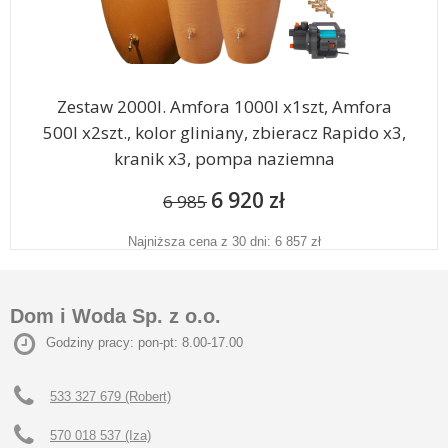
Zestaw 2000l. Amfora 1000l x1szt, Amfora
500l x2szt., kolor gliniany, zbieracz Rapido x3,
kranik x3, pompa naziemna
6 920 zł
6 985
Najniższa cena z 30 dni: 6 857 zł
Dom i Woda Sp. z o.o.
Godziny pracy: pon-pt: 8.00-17.00
533 327 679 (Robert)
570 018 537 (Iza)