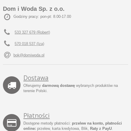
Dom i Woda Sp. z o.o.
Godziny pracy: pon-pt: 8.00-17.00
533 327 679 (Robert)
570 018 537 (Iza)
bok@domiwoda.pl
Dostawa
Oferujemy
darmową dostawę
wybranych produktów na
terenie Polski.
Płatności
Dostępne metody płatności:
przelew na konto, płatności
online:
przelew, karta kredytowa, Blik,
Raty z PayU
.