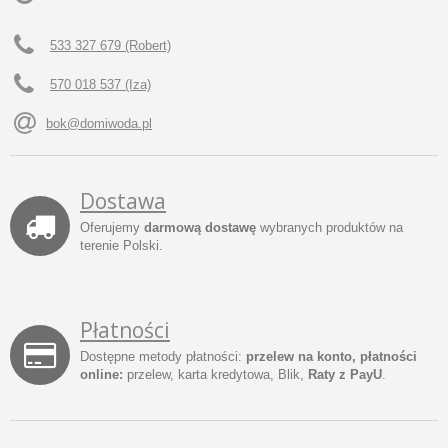
533 327 679 (Robert)
570 018 537 (Iza)
bok@domiwoda.pl
Dostawa
Oferujemy
darmową dostawę
wybranych produktów na
terenie Polski.
Płatności
Dostępne metody płatności:
przelew na konto, płatności
online:
przelew, karta kredytowa, Blik,
Raty z PayU
.