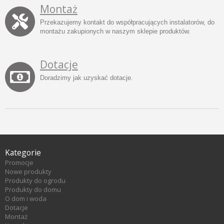
Montaż
Przekazujemy kontakt do współpracujących instalatorów, do
montażu zakupionych w naszym sklepie produktów.
Dotacje
Doradzimy jak uzyskać dotacje.
Kategorie
Promocje
Nowe produkty
Produkty do ogrodu
Produkty do domu
O dom i woda
Dotacje
Montaż