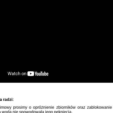
 radzi:
imowy prosimy o opróżnienie zbiorników oraz zablokowanie
a woda nie spowodowała jego pęknięcia.