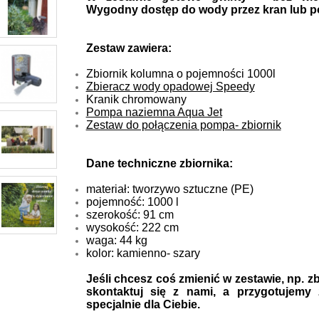
Wygodny dostęp do wody przez kran lub 
Zestaw zawiera:
Zbiornik kolumna o pojemności 1000l
Zbieracz wody opadowej Speedy
Kranik chromowany
Pompa naziemna Aqua Jet
Zestaw do połączenia pompa- zbiornik
Dane techniczne zbiornika:
materiał: tworzywo sztuczne (PE)
pojemność: 1000 l
szerokość: 91 cm
wysokość: 222 cm
waga: 44 kg
kolor: kamienno- szary
Jeśli chcesz coś zmienić w zestawie, np. zb
skontaktuj się z nami, a przygotujemy 
specjalnie dla Ciebie.