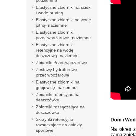
podziemne
Elastyczne zbiorniki na ścieki
i wodę brudną
Elastyczne zbiorniki na wodę
pitną- naziemne
Elastyczne zbiorniki
przeciwpożarowe- naziemne
Elastyczne zbiorniki
retencyjne na wodę
deszczową- naziemne
Zbiorniki Przeciwpożarowe
Zestawy hydroforowe
przeciwpożarowe
Elastyczne zbiorniki na
gnojowicę- naziemne
Zbiorniki retencyjne na
deszczówkę
Zbiorniki rozsączające na
deszczówkę
Skrzynki retencyjno-
Dom i Woda
rozsączające na obiekty
Na okres z
sportowe
zamarznięt