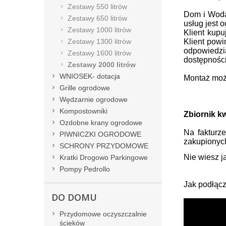
Zestawy 550 litrów
Dom i Woda 
Zestawy 650 litrów
usług jest 
Zestawy 1000 litrów
Klient kup
Zestawy 1300 litrów
Klient powi
odpowiedzi
Zestawy 1600 litrów
dostępności
Zestawy 2000 litrów
WNIOSEK- dotacja
Montaż moż
Grille ogrodowe
Wędzarnie ogrodowe
Kompostowniki
Zbiornik k
Ozdobne krany ogrodowe
Na fakturz
PIWNICZKI OGRODOWE
zakupionych
SCHRONY PRZYDOMOWE
Nie wiesz j
Kratki Drogowo Parkingowe
Pompy Pedrollo
Jak podłącz
DO DOMU
Przydomowe oczyszczalnie
ścieków