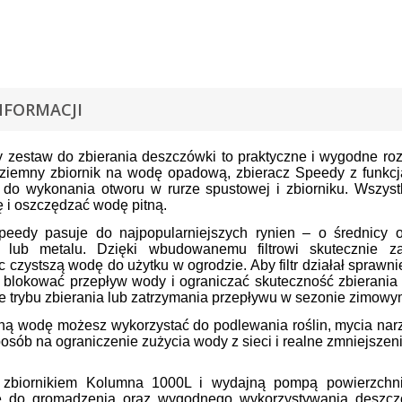
NFORMACJI
y zestaw do zbierania deszczówki to praktyczne i wygodne r
iemny zbiornik na wodę opadową, zbieracz Speedy z funkcją l
 do wykonania otworu w rurze spustowej i zbiorniku. Wszyst
 i oszczędzać wodę pitną.
peedy pasuje do najpopularniejszych rynien – o średni
 lub metalu. Dzięki wbudowanemu filtrowi skutecznie zat
 czystszą wodę do użytku w ogrodzie. Aby filtr działał sprawn
 blokować przepływ wody i ograniczać skuteczność zbierania 
e trybu zbierania lub zatrzymania przepływu w sezonie zimowy
 wodę możesz wykorzystać do podlewania roślin, mycia narzęd
posób na ograniczenie zużycia wody z sieci i realne zmniejsze
zbiornikiem Kolumna 1000L i wydajną pompą powierzchni
e do gromadzenia oraz wygodnego wykorzystywania deszczó