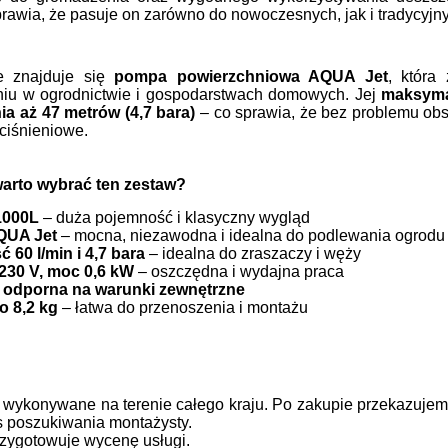
prawia, że pasuje on zarówno do nowoczesnych, jak i tradycyjny
e znajduje się
pompa powierzchniowa AQUA Jet
, która
niu w ogrodnictwie i gospodarstwach domowych. Jej
maksyma
a aż 47 metrów (4,7 bara)
– co sprawia, że bez problemu obs
ciśnieniowe.
arto wybrać ten zestaw?
1000L
– duża pojemność i klasyczny wygląd
QUA Jet
– mocna, niezawodna i idealna do podlewania ogrodu
 60 l/min i 4,7 bara
– idealna do zraszaczy i węży
 230 V, moc 0,6 kW
– oszczędna i wydajna praca
odporna na warunki zewnętrzne
o 8,2 kg
– łatwa do przenoszenia i montażu
 wykonywane na terenie całego kraju.
Po zakupie przekazujem
s poszukiwania montażysty.
przygotowuje wycenę usługi.