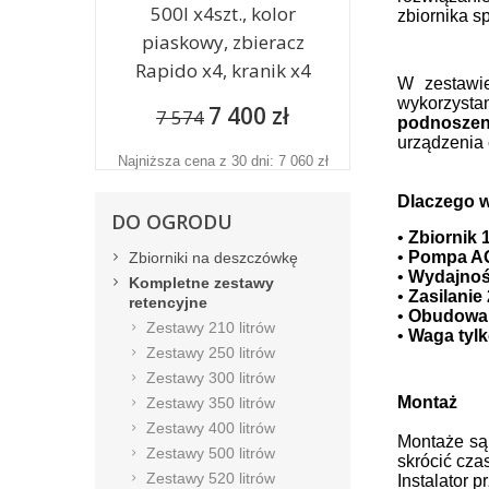
500l x4szt., kolor
zbiornika s
piaskowy, zbieracz
Rapido x4, kranik x4
W zestawi
wykorzysta
7 400 zł
7 574
podnoszeni
urządzenia 
Najniższa cena z 30 dni: 7 060 zł
Dlaczego w
DO OGRODU
•
Zbiornik 
•
Pompa A
Zbiorniki na deszczówkę
•
Wydajność
Kompletne zestawy
•
Zasilanie
retencyjne
•
Obudowa 
Zestawy 210 litrów
•
Waga tylk
Zestawy 250 litrów
Zestawy 300 litrów
Montaż
Zestawy 350 litrów
Zestawy 400 litrów
Montaże są
Zestawy 500 litrów
skrócić cza
Zestawy 520 litrów
Instalator 