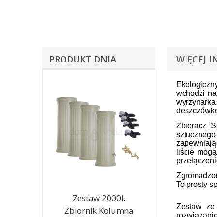
PRODUKT DNIA
WIĘCEJ I
Ekologiczn
wchodzi naz
wyrzynarka
deszczówkę
Zbieracz S
sztucznego
zapewniając
liście mogą
przełączeni
Zgromadzoną
To prosty s
Zestaw 2000l.
Zestaw ze 
Zbiornik Kolumna
rozwiązani