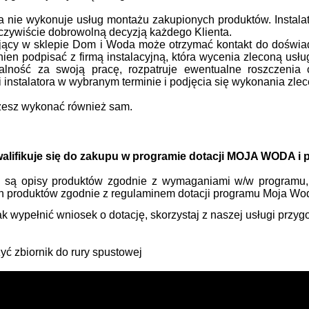
nie wykonuje usług montażu zakupionych produktów. Instalato
oczywiście dobrowolną decyzją każdego Klienta.
ujący w sklepie Dom i Woda może otrzymać kontakt do doświa
nien podpisać z firmą instalacyjną, która wycenia zleconą usłu
alność za swoją pracę, rozpatruje ewentualne roszczenia
 instalatora w wybranym terminie i podjęcia się wykonania zlec
esz wykonać również sam.
walifikuje się do zakupu w programie dotacji MOJA WODA i 
e są opisy produktów zgodnie z wymaganiami w/w programu, 
 produktów zgodnie z regulaminem dotacji programu Moja Woda
ak wypełnić wniosek o dotację, skorzystaj z naszej usługi przy
yć zbiornik do rury spustowej