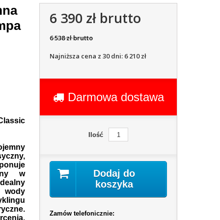
mna
6 390 zł brutto
ompa
6 538 zł brutto
Najniższa cena z 30 dni: 6 210 zł
Darmowa dostawa
lassic
Ilość
pojemny
yczny,
mponuje
Dodaj do
pny w
idealny
koszyka
a wody
yklingu
yczne.
Zamów telefonicznie:
cenia.