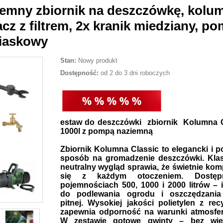
ziemny zbiornik na deszczówkę, kolu
acz z filtrem, 2x kranik miedziany, p
piaskowy
Stan:
Nowy produkt
Dostępność:
od 2 do 3 dni roboczych
estaw do deszczówki zbiornik Kolumna C
1000l z pompą naziemną
Zbiornik Kolumna Classic to elegancki i 
sposób na gromadzenie deszczówki. Klas
neutralny wygląd sprawia, że świetnie ko
się z każdym otoczeniem. Dostę
pojemnościach 500, 1000 i 2000 litrów – 
do podlewania ogrodu i oszczędzani
pitnej. Wysokiej jakości polietylen z rec
zapewnia odporność na warunki atmosfer
W zestawie gotowe gwinty – bez wier