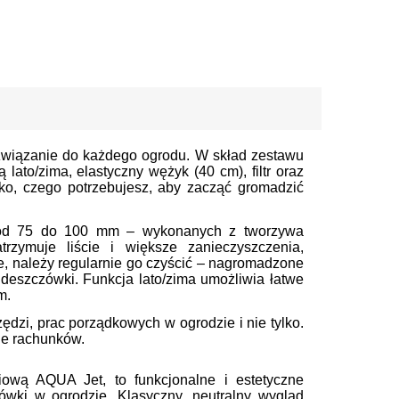
ozwiązanie do każdego ogrodu. W skład zestawu
ato/zima, elastyczny wężyk (40 cm), filtr oraz
ko, czego potrzebujesz, aby zacząć gromadzić
cy od 75 do 100 mm – wykonanych z tworzywa
rzymuje liście i większe zanieczyszczenia,
ie, należy regularnie go czyścić – nagromadzone
deszczówki. Funkcja lato/zima umożliwia łatwe
m.
zi, prac porządkowych w ogrodzie i nie tylko.
nie rachunków.
ową AQUA Jet, to funkcjonalne i estetyczne
wki w ogrodzie. Klasyczny, neutralny wygląd