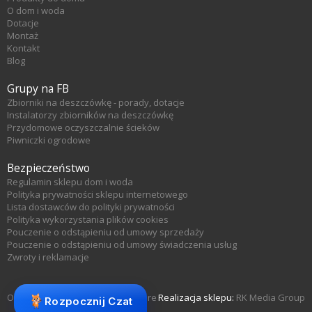
O dom i woda
Dotacje
Montaż
Kontakt
Blog
Grupy na FB
Zbiorniki na deszczówkę - porady, dotacje
Instalatorzy zbiorników na deszczówkę
Przydomowe oczyszczalnie ścieków
Piwniczki ogrodowe
Bezpieczeństwo
Regulamin sklepu dom i woda
Polityka prywatności sklepu internetowego
Lista dostawców do polityki prywatności
Polityka wykorzystania plików cookies
Pouczenie o odstąpieniu od umowy sprzedaży
Pouczenie o odstąpieniu od umowy świadczenia usług
Zwroty i reklamacje
Oprogramowanie sklepu KQS.store
Realizacja sklepu:
RK Media Group
Rozpocznij Czat