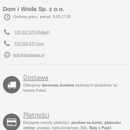
Dom i Woda Sp. z o.o.
Godziny pracy: pon-pt: 8.00-17.00
533 327 679 (Robert)
570 018 537 (Iza)
bok@domiwoda.pl
Dostawa
Oferujemy
darmową dostawę
wybranych produktów na
terenie Polski.
Płatności
Dostępne metody płatności:
przelew na konto, płatności
online:
przelew, karta kredytowa, Blik,
Raty z PayU
.