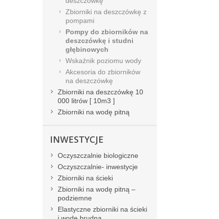
deszczówkę
Zbiorniki na deszczówkę z
pompami
Pompy do zbiorników na
deszczówkę i studni
głębinowych
Wskaźnik poziomu wody
Akcesoria do zbiorników
na deszczówkę
Zbiorniki na deszczówkę 10
000 litrów [ 10m3 ]
Zbiorniki na wodę pitną
INWESTYCJE
Oczyszczalnie biologiczne
Oczyszczalnie- inwestycje
Zbiorniki na ścieki
Zbiorniki na wodę pitną –
podziemne
Elastyczne zbiorniki na ścieki
i wodę brudną