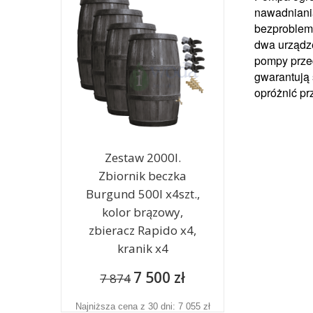
nawadniani
bezproblem
dwa urządze
pompy prze
gwarantują 
opróżnić pr
Zestaw 2000l.
Zbiornik beczka
Burgund 500l x4szt.,
kolor brązowy,
zbieracz Rapido x4,
kranik x4
7 500 zł
7 874
Najniższa cena z 30 dni: 7 055 zł