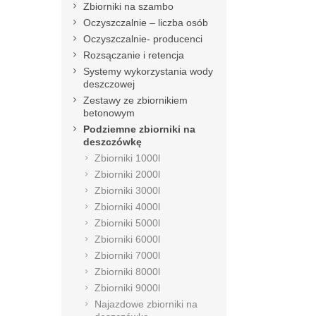
Zbiorniki na szambo
Oczyszczalnie – liczba osób
Oczyszczalnie- producenci
Rozsączanie i retencja
Systemy wykorzystania wody
deszczowej
Zestawy ze zbiornikiem
betonowym
Podziemne zbiorniki na
deszczówkę
Zbiorniki 1000l
Zbiorniki 2000l
Zbiorniki 3000l
Zbiorniki 4000l
Zbiorniki 5000l
Zbiorniki 6000l
Zbiorniki 7000l
Zbiorniki 8000l
Zbiorniki 9000l
Najazdowe zbiorniki na