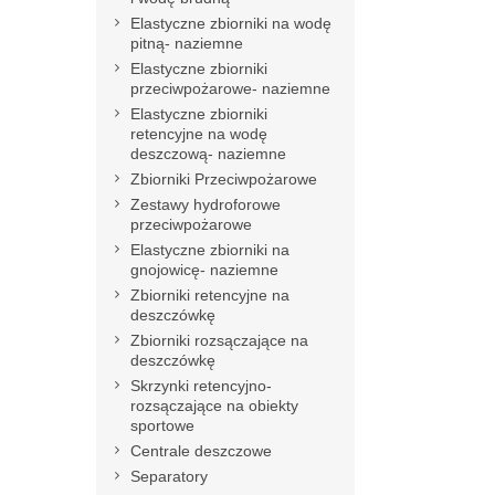
Elastyczne zbiorniki na wodę
pitną- naziemne
Elastyczne zbiorniki
przeciwpożarowe- naziemne
Elastyczne zbiorniki
retencyjne na wodę
deszczową- naziemne
Zbiorniki Przeciwpożarowe
Zestawy hydroforowe
przeciwpożarowe
Elastyczne zbiorniki na
gnojowicę- naziemne
Zbiorniki retencyjne na
deszczówkę
Zbiorniki rozsączające na
deszczówkę
Skrzynki retencyjno-
rozsączające na obiekty
sportowe
Centrale deszczowe
Separatory