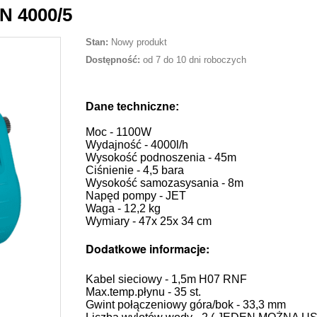
 4000/5
Stan:
Nowy produkt
Dostępność:
od 7 do 10 dni roboczych
Dane techniczne:
Moc - 1100W
Wydajność - 4000l/h
Wysokość podnoszenia - 45m
Ciśnienie - 4,5 bara
Wysokość samozasysania - 8m
Napęd pompy - JET
Waga - 12,2 kg
Wymiary - 47x 25x 34 cm
Dodatkowe informacje:
Kabel sieciowy - 1,5m H07 RNF
Max.temp.płynu - 35 st.
Gwint połączeniowy góra/bok - 33,3 mm