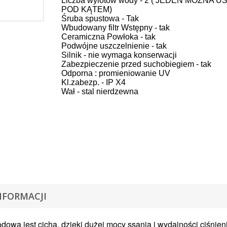
Liczba wylotów wody - 2 ( JEDEN MOŻNA 
POD KĄTEM)
Śruba spustowa - Tak
Wbudowany filtr Wstępny - tak
Ceramiczna Powłoka - tak
Podwójne uszczelnienie - tak
Silnik - nie wymaga konserwacji
Zabezpieczenie przed suchobiegiem - tak
Odporna : promieniowanie UV
Kl.zabezp. - IP X4
Wał - stal nierdzewna
NFORMACJI
owa jest cicha, dzięki dużej mocy ssania i wydajności ciśnien