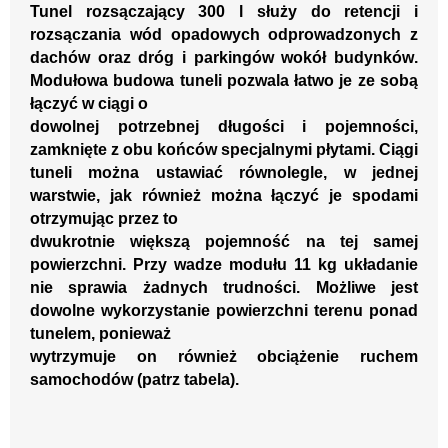
Tu
nel rozsączający 300 l służy do retencji i
rozsączania
wód
opadowych odprowadzonych
z
dach
ów
oraz
dróg i parkingów
wokół
budynków
.
Modułowa budowa
tuneli pozwala łatwo je ze sobą
łączyć w ciągi o
dowolnej potrzebnej długości
i p
ojemności,
zamknięte z ob
u
końców
specjalnymi płytami. Ciągi
tuneli
można
ustawiać
równolegle
, w jednej
warstwie,
jak
również
można łączyć je spodami
otrzymując przez to
dwukrotnie większą pojemność
na tej samej
powierzchni.
Przy wadze modułu 11 kg układan
ie
nie spra
wia
żadnych trudności.
Możliwe jest
dowolne wykorzystanie powierzchni terenu ponad
tunelem,
ponieważ
wytrzymuje on
również
obciążenie ruchem
samochodów
(patrz tabela)
.