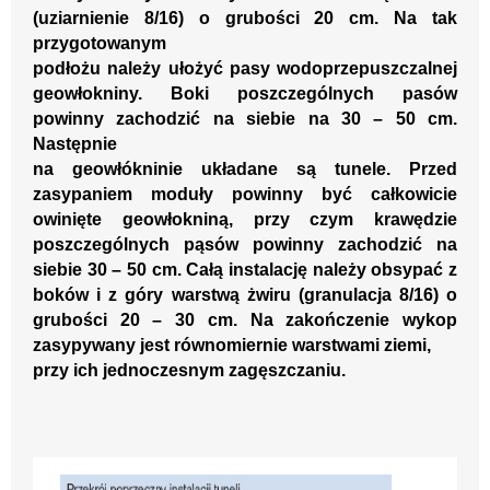
(uziarnienie 8/16) o grubości
20
cm.
Na tak
przygotowanym
podłożu należ
y
ułożyć pa
sy
wodoprzepuszczalnej
geo
włokniny. Boki
poszczególnych pa
sów
powinny
zachodzić na siebie na 30
–
50 cm.
Następnie
na geowłó
kninie układane są
tunele
.
Przed
zasypaniem moduły
powinny być
całkowicie
owinięte
geowłokniną, przy czym kraw
ędzie
poszc
zególnych
p
ąsów
powinny zachodzić na
siebie 30
–
50 cm. Cał
ą
instala
cję
należy
obsypać z
boków i z
góry warstwą żwiru (granulacja
8/16) o
grubości 20
–
30
cm.
Na zakończenie wykop
zasypywany jest równomiernie warstwami
ziemi,
przy ich jednoczesn
ym zagęszcz
aniu.