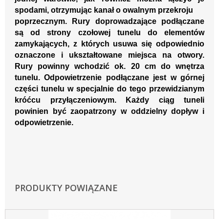
spodami, otrzymując
kanał o owalnym przekroju
poprzecznym.
Rury doprowadzające podłączane
są od strony czołowej tunelu do elementów
zamykających, z których
usuwa się odpowiednio
oz
naczone i u
kształtowane miejsca na otwory.
Rury powinny wchodzić ok. 20 cm do
wnętrza
tunelu
. Odpowietrzenie podłączane
jest w górnej
części tunelu w specjalnie do tego przewidzianym
króćcu przyłączeniowym. Każdy ciąg tuneli
powinien być
zaopatrzony w od
dz
ielny dopły
w i
odpowietrzenie.
PRODUKTY POWIĄZANE