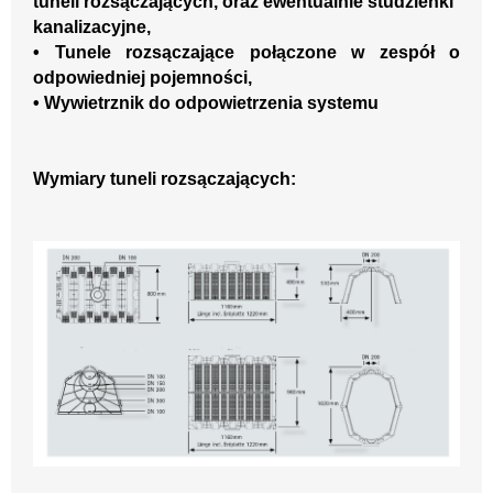
tuneli
rozsączając
ych
, oraz ewentual
nie studzienki
kanalizacyjne,
•
Tunele
rozsączając
e
połączone w zespół o
odpow
iedniej poje
mn
ośc
i
,
•
Wywietrznik do odpowietrzenia
s
ystem
u
Wymiary tuneli rozsączających: