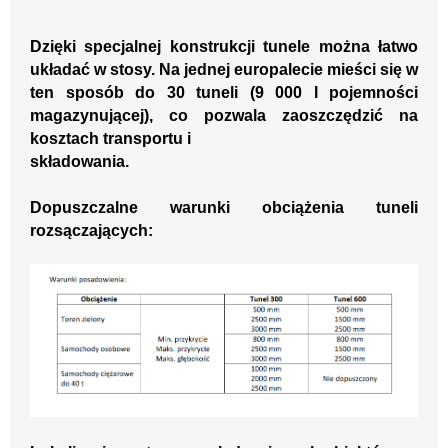
Dzięki specjalnej konstrukcji tunele można łatwo
układać w stosy. Na jednej
europalecie
mieści się w
ten
sposób
do
3
0 tuneli (
9
000 l pojemności
magazynującej),
co pozwala
zaoszczędzić na
kosztach transportu i
składowania
.
Dopuszczalne warunki obciążenia tuneli
rozsączających: