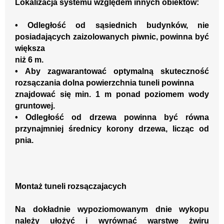
Lokalizacja
systemu względem
innych
obiektów:
•
Odleg
ł
o
ść
o
d s
ą
siednic
h budynkó
w, nie
pos
iadaj
ą
cych zaizolowanych piwnic,
powinna by
ć
wi
ę
ksza
ni
ż
6 m.
•
Aby
zagwarantowa
ć
optymaln
ą
skuteczno
ść
rozs
ą
czania
dolna
powierzchnia
tuneli
powinna
znajdowa
ć
si
ę
min. 1 m ponad poziomem wody
gruntowej.
•
Odleg
ł
o
ść
od
d
rzew
a
powi
nna by
ć
ró
w
na
przynajmniej
ś
rednicy korony drzew
a
, licz
ą
c od
pni
a
.
Montaż tuneli rozsączajacych
Na dokładnie wypoziomowanym dnie wykopu
należy ułożyć
i wyrównać
warstwę żwiru