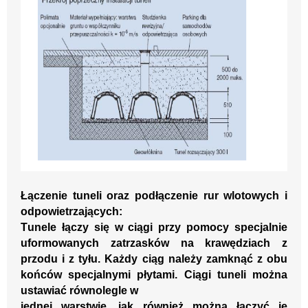
Łączen
ie
tuneli
oraz podłączenie rur wlotowych i
odpowietrzających
:
T
unele łączy si
ę w ciągi przy pomocy
specjalnie
uformowanych
zatrzasków na krawędziach z
przodu i z tyłu.
Każdy ciąg należy zamknąć z obu
końców specjalnymi płytami. Ciągi tune
li można
us
tawiać równolegle w
jednej warstwie, jak również można łączyć je