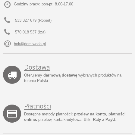
Godziny pracy: pon-pt: 8.00-17.00
533 327 679 (Robert)
570 018 537 (Iza)
bok@domiwoda.pl
Dostawa
Oferujemy
darmową dostawę
wybranych produktów na
terenie Polski.
Płatności
Dostępne metody płatności:
przelew na konto, płatności
online:
przelew, karta kredytowa, Blik,
Raty z PayU
.