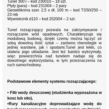
Tunel 300 l – kod 230010 – 18 szt.
Płyty (para) – kod 231004 – 2 pary
Geowłóknina szer. 2,5 x dł. 100 m – kod TS50/250 –
23 mb
Wywietrznik d110 – kod 202004 – 2 szt.
Tunel rozsączający pozwala na zatrzymywanie i
rozsączanie wód opadowych. Charakteryzuje się
modułową budową, dzięki czemu można łączyć ze
sobą dowolną ilość sztuk – zarówno równolegle w
jednej warstwie, jak i spodami.Tunel jest lekki, co
ułatwia jego układanie. Jest też bardzo wytrzymały,
więc powierzchnia nad tunelem nadaje się do
dowolnego wykorzystania, w tym przeznaczenia na
ruch samochodowy.
Podstawowe elementy systemu
rozsączającego
:
•
Filtr wody deszczowe
j
(studzienka wyposażona w
kosz lub sito)
,
•
Rury kanalizacyjne doprowadzające wodę do