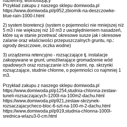
naziemny, wolnostojący
Przykład zakupu z naszego sklepu domiwoda.pl
https://www.domiwoda.pl/p952,zbiornik-na-deszczowke-
blue-rain-1000-l.html
2) system bioretencji (system o pojemności nie mniejszej niż
5 m3 i nie większej niż 10 m3 z uwzględnieniem nasadzeń,
które są w stanie przetrwać okresowe susze jak i okresowe
zalanie oraz właściwości przepuszczalnych gruntu, np.:
ogrody deszczowe, oczka wodne)
3) urządzenia retencyjno - rozsączające tj. instalacje
zakopywane w grunt, umożliwiające gromadzenie wód
opadowych oraz rozsączanie ich do ziemi, np. skrzynki
rozsączające, studnie chłonne, o pojemności co najmniej 1
m3.
Przykład zakupu z naszego sklepu domiwoda.pl
https://www.domiwoda.pl/p1254,studnia-chlonna-zestaw-
tuneli-rozsaczajacych-1200l-na-100m2-dachu.html
https://www.domiwoda.pl/p921,zestaw-skrzynek-
rozsaczajacycheco-bloc-6-szt-na-100-m-2-dachu.html
https://www.domiwoda.pl/p919,studnia-chlonna-1000l-
srednica-wlazu3-0-cm.html