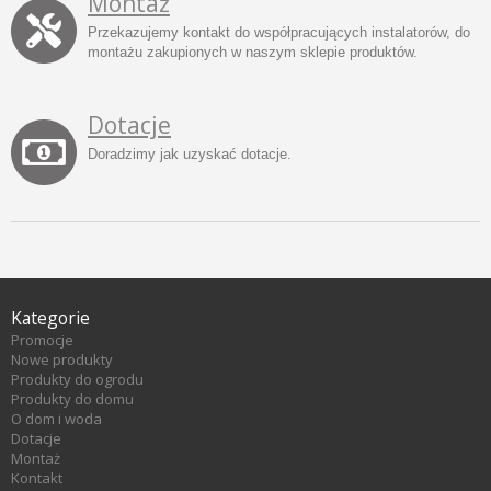
Montaż
Przekazujemy kontakt do współpracujących instalatorów, do
montażu zakupionych w naszym sklepie produktów.
Dotacje
Doradzimy jak uzyskać dotacje.
Kategorie
Promocje
Nowe produkty
Produkty do ogrodu
Produkty do domu
O dom i woda
Dotacje
Montaż
Kontakt