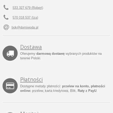
533 327 679 (Robert)
570 018 537 (Iza)
bok@domiwoda.pl
Dostawa
Oferujemy
darmową dostawę
wybranych produktów na
terenie Polski.
Płatności
Dostępne metody płatności:
przelew na konto, płatności
online:
przelew, karta kredytowa, Blik,
Raty z PayU
.