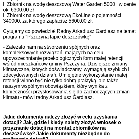
l Zbiornik na wodę deszczową Water Garden 5000 l w cenie
ok. 6300,00 zł
l Zbiornik na wodę deszczową EkoLine o pojemności
340000, za którego zapłacisz 5600,00 zł.
Cytujemy co powiedział Radny Arkadiusz Gardiasz na temat
programu "Pszczyna łapie deszczówkę"
- Zależało nam na stworzeniu spójnych oraz
kompleksowych rozwiązań, mających na celu
upowszechnianie proekologicznych form małej retencji
wśród mieszkańców gminy Pszczyna. Dzisiejsze zmiany
klimatyczne, których doświadczamy, wymagają szybkich i
zdecydowanych działań. Umiejętne wykorzystanie małej
retencji winno być nie tylko dobrą praktyką, ale także
naszym wspólnym obowiązkiem, który wynika z
konieczności przystosowania się do zachodzących zmian
klimatu - mówi radny Arkadiusz Gardiasz.
Jakie dokumenty należy złożyć w celu uzyskania
dotacji? Jak, gdzie i kiedy należy złożyć wniosek o
przyznanie dotacji na montaż zbiorników na
deszczówkę? Jakie dokumenty niezbędne do