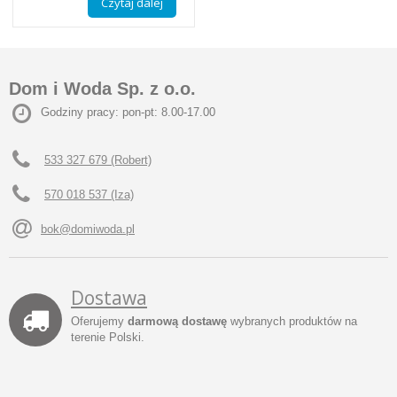
Czytaj dalej
Dom i Woda Sp. z o.o.
Godziny pracy: pon-pt: 8.00-17.00
533 327 679 (Robert)
570 018 537 (Iza)
bok@domiwoda.pl
Dostawa
Oferujemy
darmową dostawę
wybranych produktów na
terenie Polski.