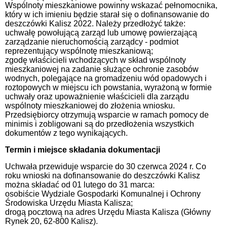
Wspólnoty mieszkaniowe powinny wskazać pełnomocnika,
który w ich imieniu będzie starał się o dofinansowanie do
deszczówki Kalisz 2022. Należy przedłożyć także:
uchwałę powołującą zarząd lub umowę powierzającą
zarządzanie nieruchomością zarządcy - podmiot
reprezentujący wspólnotę mieszkaniową;
zgodę właścicieli wchodzących w skład wspólnoty
mieszkaniowej na zadanie służące ochronie zasobów
wodnych, polegające na gromadzeniu wód opadowych i
roztopowych w miejscu ich powstania, wyrażoną w formie
uchwały oraz upoważnienie właścicieli dla zarządu
wspólnoty mieszkaniowej do złożenia wniosku.
Przedsiębiorcy otrzymują wsparcie w ramach pomocy de
minimis i zobligowani są do przedłożenia wszystkich
dokumentów z tego wynikających.
Termin i miejsce składania dokumentacji
Uchwała przewiduje wsparcie do 30 czerwca 2024 r. Co
roku wnioski na dofinansowanie do deszczówki Kalisz
można składać od 01 lutego do 31 marca:
osobiście Wydziale Gospodarki Komunalnej i Ochrony
Środowiska Urzędu Miasta Kalisza;
drogą pocztową na adres Urzędu Miasta Kalisza (Główny
Rynek 20, 62-800 Kalisz).