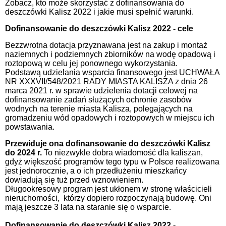
Zobacz, kto może skorzystać z dofinansowania do
deszczówki Kalisz 2022 i jakie musi spełnić warunki.
Dofinansowanie do deszczówki Kalisz 2022 - cele
Bezzwrotna dotacja przyznawana jest na zakup i montaż
naziemnych i podziemnych zbiorników na wodę opadową i
roztopową w celu jej ponownego wykorzystania.
Podstawą udzielania wsparcia finansowego jest UCHWAŁA
NR XXXVII/548/2021 RADY MIASTA KALISZA z dnia 26
marca 2021 r. w sprawie udzielenia dotacji celowej na
dofinansowanie zadań służących ochronie zasobów
wodnych na terenie miasta Kalisza, polegających na
gromadzeniu wód opadowych i roztopowych w miejscu ich
powstawania.
Przewiduje ona dofinansowanie do deszczówki Kalisz
do 2024 r.
To niezwykle dobra wiadomość dla kaliszan,
gdyż większość programów tego typu w Polsce realizowana
jest jednorocznie, a o ich przedłużeniu mieszkańcy
dowiadują się tuż przed wznowieniem.
Długookresowy program jest ukłonem w stronę właścicieli
nieruchomości, którzy dopiero rozpoczynają budowę. Oni
mają jeszcze 3 lata na staranie się o wsparcie.
Dofinansowanie do deszczówki Kalisz 2022 -