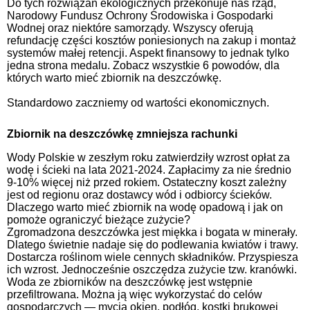
Do tych rozwiązań ekologicznych przekonuje nas rząd,
Narodowy Fundusz Ochrony Środowiska i Gospodarki
Wodnej oraz niektóre samorządy. Wszyscy oferują
refundację części kosztów poniesionych na zakup i montaż
systemów małej retencji. Aspekt finansowy to jednak tylko
jedna strona medalu. Zobacz wszystkie 6 powodów, dla
których warto mieć zbiornik na deszczówkę.
Standardowo zaczniemy od wartości ekonomicznych.
Zbiornik na deszczówkę zmniejsza rachunki
Wody Polskie w zeszłym roku zatwierdziły wzrost opłat za
wodę i ścieki na lata 2021-2024. Zapłacimy za nie średnio
9-10% więcej niż przed rokiem. Ostateczny koszt zależny
jest od regionu oraz dostawcy wód i odbiorcy ścieków.
Dlaczego warto mieć zbiornik na wodę opadową i jak on
pomoże ograniczyć bieżące zużycie?
Zgromadzona deszczówka jest miękka i bogata w minerały.
Dlatego świetnie nadaje się do podlewania kwiatów i trawy.
Dostarcza roślinom wiele cennych składników. Przyspiesza
ich wzrost. Jednocześnie oszczędza zużycie tzw. kranówki.
Woda ze zbiorników na deszczówkę jest wstępnie
przefiltrowana. Można ją więc wykorzystać do celów
gospodarczych — mycia okien, podłóg, kostki brukowej