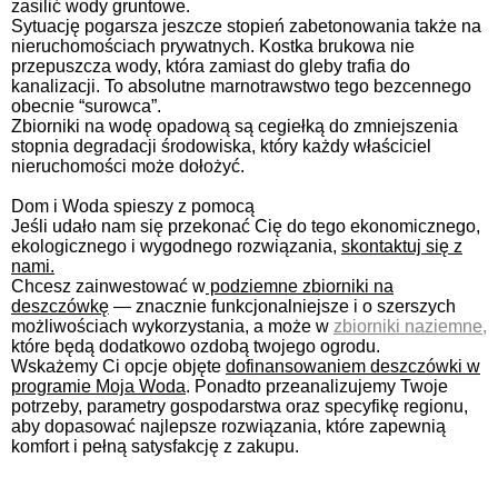
zasilić wody gruntowe.
Sytuację pogarsza jeszcze stopień zabetonowania także na
nieruchomościach prywatnych. Kostka brukowa nie
przepuszcza wody, która zamiast do gleby trafia do
kanalizacji. To absolutne marnotrawstwo tego bezcennego
obecnie “surowca”.
Zbiorniki na wodę opadową są cegiełką do zmniejszenia
stopnia degradacji środowiska, który każdy właściciel
nieruchomości może dołożyć.
Dom i Woda spieszy z pomocą
Jeśli udało nam się przekonać Cię do tego ekonomicznego,
ekologicznego i wygodnego rozwiązania,
skontaktuj się z
nami.
Chcesz zainwestować w
podziemne zbiorniki na
deszczówkę
— znacznie funkcjonalniejsze i o szerszych
możliwościach wykorzystania, a może w
zbiorniki naziemne,
które będą dodatkowo ozdobą twojego ogrodu.
Wskażemy Ci opcje objęte
dofinansowaniem deszczówki w
programie Moja Woda
. Ponadto przeanalizujemy Twoje
potrzeby, parametry gospodarstwa oraz specyfikę regionu,
aby dopasować najlepsze rozwiązania, które zapewnią
komfort i pełną satysfakcję z zakupu.