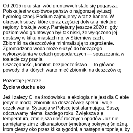
Od 2015 roku stan wód gruntowych stale się pogarsza.
Polska jest w czołówce państw o najgorszej sytuacji
hydrologicznej. Podium zajmujemy wraz z Iranem. W
okresach suszy, które coraz częściej dotykają niektóre
regiony, brakuje wody. Pamiętamy jeszcze 2020 r., gdy
poziom wód gruntowych był tak niski, że wyłączono jej
dostawę w kilku miastach np. w Skierniewicach.
Zbiorniki na deszczówkę minimalizują to zagrożenie.
Zgromadzona woda może służyć do bieżącego
wykorzystania w celach gospodarczych — spuszczania w
toalecie czy prania.
Oszczędności, komfort, bezpieczeństwo — to główne
powody, dla których warto mieć zbiorniki na deszczówkę.
Pozostaje jeszcze…
Życie w duchu eko
Jeśli zależy Ci na środowisku, a ekologia nie jest dla Ciebie
jedynie modą, zbiornik na deszczówkę spełni Twoje
oczekiwania. Sytuacja w Polsce jest alarmująca. Suszę
odczuwamy niemal każdego roku. Zwiększa się
temperatura, zmniejsza ilość rocznych opadów. Już nie
pamiętamy zim z kilkunastocentymetrową pokrywą śnieżną,
która cieszy oko przez kilka tygodni, a następnie topnieje, by