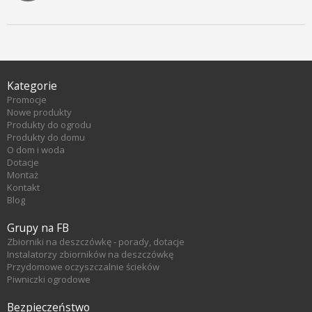
Kategorie
Promocje
Nowe produkty
Produkty do ogrodu
Produkty do domu
O dom i woda
Dotacje
Montaż
Kontakt
Blog
Grupy na FB
Zbiorniki na deszczówkę - porady, dotacje
Instalatorzy zbiorników na deszczówkę
Przydomowe oczyszczalnie ścieków
Piwniczki ogrodowe
Bezpieczeństwo