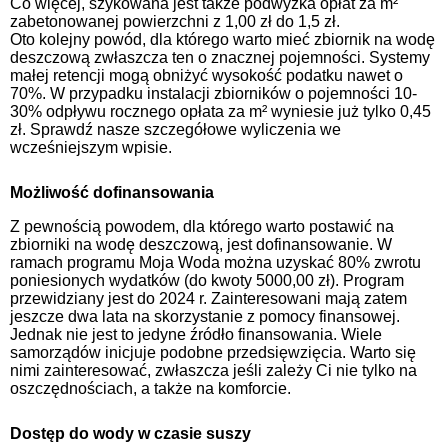
Co więcej, szykowana jest także podwyżka opłat za m²
zabetonowanej powierzchni z 1,00 zł do 1,5 zł.
Oto kolejny powód, dla którego warto mieć zbiornik na wodę
deszczową zwłaszcza ten o znacznej pojemności. Systemy
małej retencji mogą obniżyć wysokość podatku nawet o
70%. W przypadku instalacji zbiorników o pojemności 10-
30% odpływu rocznego opłata za m² wyniesie już tylko 0,45
zł. Sprawdź nasze szczegółowe wyliczenia we
wcześniejszym wpisie.
Możliwość dofinansowania
Z pewnością powodem, dla którego warto postawić na
zbiorniki na wodę deszczową, jest dofinansowanie. W
ramach programu Moja Woda można uzyskać 80% zwrotu
poniesionych wydatków (do kwoty 5000,00 zł). Program
przewidziany jest do 2024 r. Zainteresowani mają zatem
jeszcze dwa lata na skorzystanie z pomocy finansowej.
Jednak nie jest to jedyne źródło finansowania. Wiele
samorządów inicjuje podobne przedsięwzięcia. Warto się
nimi zainteresować, zwłaszcza jeśli zależy Ci nie tylko na
oszczędnościach, a także na komforcie.
Dostęp do wody w czasie suszy