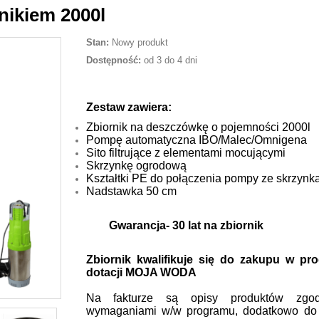
nikiem 2000l
Stan:
Nowy produkt
Dostępność:
od 3 do 4 dni
Zestaw zawiera:
Zbiornik na deszczówkę o pojemności 2000l
Pompę automatyczna IBO/Malec/Omnigena
Sito filtrujące z elementami mocującymi
Skrzynkę ogrodową
Kształtki PE do połączenia pompy ze skrzynk
Nadstawka 50 cm
Gwarancja- 30 lat na zbiornik
Zbiornik kwalifikuje się do zakupu w pr
dotacji MOJA WODA
Na fakturze są opisy produktów zgo
wymaganiami w/w programu, dodatkowo do 