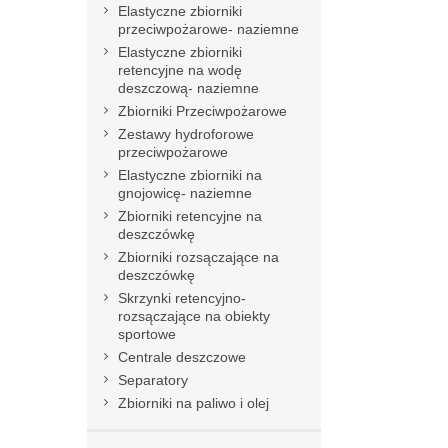
Elastyczne zbiorniki
przeciwpożarowe- naziemne
Elastyczne zbiorniki
retencyjne na wodę
deszczową- naziemne
Zbiorniki Przeciwpożarowe
Zestawy hydroforowe
przeciwpożarowe
Elastyczne zbiorniki na
gnojowicę- naziemne
Zbiorniki retencyjne na
deszczówkę
Zbiorniki rozsączające na
deszczówkę
Skrzynki retencyjno-
rozsączające na obiekty
sportowe
Centrale deszczowe
Separatory
Zbiorniki na paliwo i olej