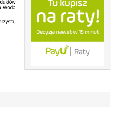
duktów
ja Woda
orzystaj