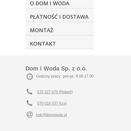
O DOM I WODA
PŁATNOŚĆ I DOSTAWA
MONTAŻ
KONTAKT
Dom i Woda Sp. z o.o.
Godziny pracy: pon-pt: 8.00-17.00
533 327 679 (Robert)
570 018 537 (Iza)
bok@domiwoda.pl