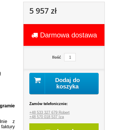
5 957 zł
Darmowa dostawa
Ilość
ą
Dodaj do
koszyka
Zamów telefonicznie:
ogramie
+48 533 327 679 Robert
+48 570 018 537 Iza
dnie z
faktury