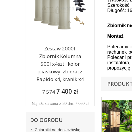
Szerokość:
Długość: 1
Zbiornik m
Montaż
Polecamy d
Zestaw 2000l.
rachunek p
Zbiornik Kolumna
Polecani pr
instalator
500l x4szt., kolor
propozycję 
piaskowy, zbieracz
Rapido x4, kranik x4
PRODUKT
7 400 zł
7 574
Najniższa cena z 30 dni: 7 060 zł
DO OGRODU
Zbiorniki na deszczówkę