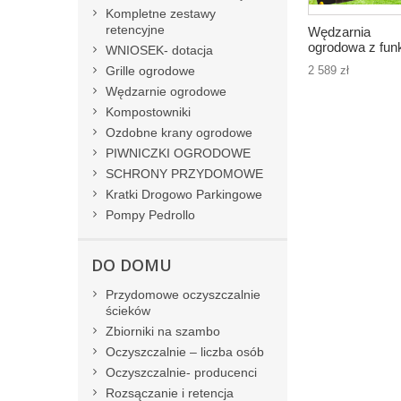
Kompletne zestawy
retencyjne
Wędzarnia
ogrodowa z fun
WNIOSEK- dotacja
grilla. Betonowa
2 589 zł
Grille ogrodowe
imitacja drewna
Wędzarnie ogrodowe
drewniane drzwi
Model 01
Kompostowniki
Ozdobne krany ogrodowe
PIWNICZKI OGRODOWE
SCHRONY PRZYDOMOWE
Kratki Drogowo Parkingowe
Pompy Pedrollo
DO DOMU
Przydomowe oczyszczalnie
ścieków
Zbiorniki na szambo
Oczyszczalnie – liczba osób
Oczyszczalnie- producenci
Rozsączanie i retencja