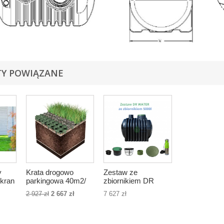
Y POWIĄZANE
y
Krata drogowo
Zestaw ze
 kran
parkingowa 40m2/
zbiornikiem DR
176szt., wys. 5cm,
Water 5000l 5m3
2 927 zł
2 667 zł
7 627 zł
kolor czarny - Stella
Green