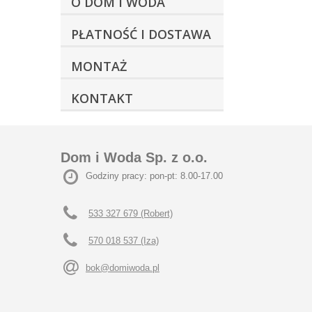
O DOM I WODA
PŁATNOŚĆ I DOSTAWA
MONTAŻ
KONTAKT
Dom i Woda Sp. z o.o.
Godziny pracy: pon-pt: 8.00-17.00
533 327 679 (Robert)
570 018 537 (Iza)
bok@domiwoda.pl