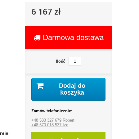
6 167 zł
Darmowa dostawa
Ilość
Dodaj do
koszyka
Zamów telefonicznie:
+48 533 327 679 Robert
+48 570 018 537 Iza
amie