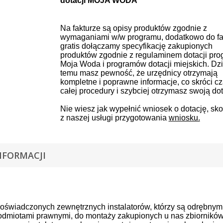
dotacji MOJA WODA
Na fakturze są opisy produktów zgodnie z
wymaganiami w/w programu, dodatkowo do fa
gratis dołączamy specyfikację zakupionych
produktów zgodnie z regulaminem dotacji pr
Moja Woda i programów dotacji miejskich. D
z
temu masz pewność, że urzędnicy otrzymają
kompletne i poprawne informacje, co skróci c
całej procedury i szybciej otrzymasz swoją dot
Nie wiesz jak wypełnić wniosek o dotację, sko
z naszej usługi przygotowania
wniosku.
NFORMACJI
oświadczonych zewnętrznych instalatorów, którzy są odrębnym
odmiotami prawnymi, do montaży zakupionych u nas zbiornikó