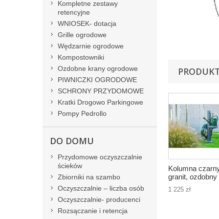
Kompletne zestawy
retencyjne
WNIOSEK- dotacja
Grille ogrodowe
Wędzarnie ogrodowe
Kompostowniki
Ozdobne krany ogrodowe
PRODUKT
PIWNICZKI OGRODOWE
SCHRONY PRZYDOMOWE
Kratki Drogowo Parkingowe
Pompy Pedrollo
DO DOMU
Przydomowe oczyszczalnie
ścieków
Kolumna czarn
granit, ozdobny
Zbiorniki na szambo
ogrodowy
Oczyszczalnie – liczba osób
1 225 zł
Oczyszczalnie- producenci
Rozsączanie i retencja