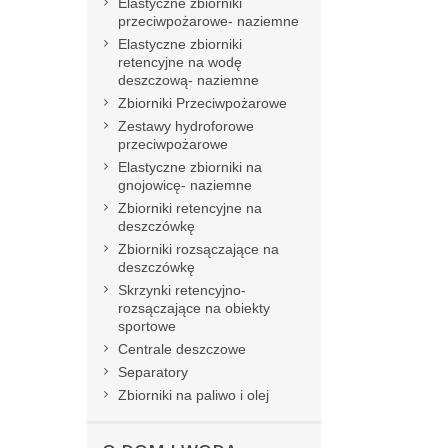
Elastyczne zbiorniki
przeciwpożarowe- naziemne
Elastyczne zbiorniki
retencyjne na wodę
deszczową- naziemne
Zbiorniki Przeciwpożarowe
Zestawy hydroforowe
przeciwpożarowe
Elastyczne zbiorniki na
gnojowicę- naziemne
Zbiorniki retencyjne na
deszczówkę
Zbiorniki rozsączające na
deszczówkę
Skrzynki retencyjno-
rozsączające na obiekty
sportowe
Centrale deszczowe
Separatory
Zbiorniki na paliwo i olej