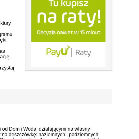
ktury
ogramu
ięki
zas
ację.
rzystaj
i od Dom i Woda, działającymi na własny
w na deszczówkę: naziemnych i podziemnych.