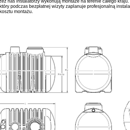
zez nas instalatorzy wykonują montaże na terenie całego kraju
, który podczas bezpłatnej wizyty zaplanuje profesjonalną instal
kosztu montażu.