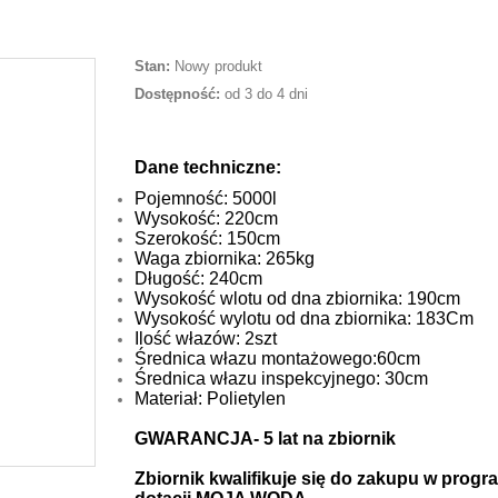
Stan:
Nowy produkt
Dostępność:
od 3 do 4 dni
Dane techniczne:
Pojemność: 5000l
Wysokość: 220cm
Szerokość: 150cm
Waga zbiornika: 265kg
Długość: 240cm
Wysokość wlotu od dna zbiornika: 190cm
Wysokość wylotu od dna zbiornika: 183Cm
Ilość włazów: 2szt
Średnica włazu montażowego:60cm
Średnica włazu inspekcyjnego: 30cm
Materiał: Polietylen
GWARANCJA- 5 lat na zbiornik
Zbiornik kwalifikuje się do zakupu w progr