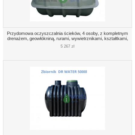
Przydomowa oczyszczalnia ścieków, 4 osoby, z kompletnym
drenażem, geowłókniną, rurami, wywietrznikami, kształtkami,
studzienką - trzykomorowa
5 267 zł