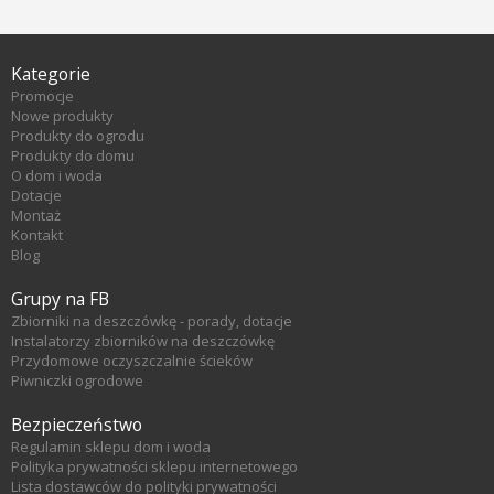
Kategorie
Promocje
Nowe produkty
Produkty do ogrodu
Produkty do domu
O dom i woda
Dotacje
Montaż
Kontakt
Blog
Grupy na FB
Zbiorniki na deszczówkę - porady, dotacje
Instalatorzy zbiorników na deszczówkę
Przydomowe oczyszczalnie ścieków
Piwniczki ogrodowe
Bezpieczeństwo
Regulamin sklepu dom i woda
Polityka prywatności sklepu internetowego
Lista dostawców do polityki prywatności