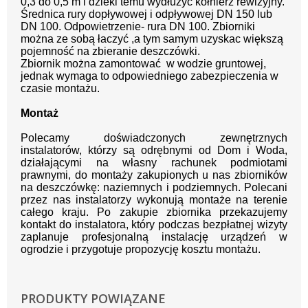
0,3 do 0,5 m i dzieki temu wydłużyć kołnierz rewizyjny.
Średnica rury dopływowej i odpływowej DN 150 lub
DN 100. Odpowietrzenie- rura DN 100. Zbiorniki
można ze sobą łaczyć ,a tym samym uzyskac większą
pojemność na zbieranie deszczówki.
Zbiornik można zamontować w wodzie gruntowej,
jednak wymaga to odpowiedniego zabezpieczenia w
czasie montażu.
Montaż
Polecamy doświadczonych zewnętrznych
instalatorów, którzy są odrębnymi od Dom i Woda,
działającymi na własny rachunek podmiotami
prawnymi, do montaży zakupionych u nas zbiorników
na deszczówkę: naziemnych i podziemnych. Polecani
przez nas instalatorzy wykonują montaże na terenie
całego kraju. Po zakupie zbiornika przekazujemy
kontakt do instalatora, który podczas bezpłatnej wizyty
zaplanuje profesjonalną instalację urządzeń w
ogrodzie i przygotuje propozycję kosztu montażu.
PRODUKTY POWIĄZANE