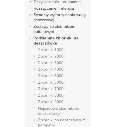
Oczyszczalnie- producenci
Rozsączanie i retencja
Systemy wykorzystania wody
deszczowej
Zestawy ze zbiornikiem
betonowym
Podziemne zbiorniki na
deszczówkę
Zbiorniki 1000l
Zbiorniki 2000l
Zbiorniki 3000l
Zbiorniki 4000l
Zbiorniki 5000l
Zbiorniki 6000l
Zbiorniki 7000l
Zbiorniki 8000l
Zbiorniki 9000l
Najazdowe zbiorniki na
deszczówkę
Zbiorniki na deszczówkę z
pompami