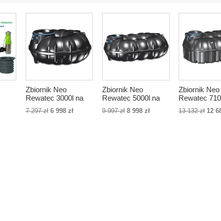
Zbiornik Neo
Zbiornik Neo
Zbiornik Neo
Rewatec 3000l na
Rewatec 5000l na
Rewatec 710
wysokie wody
wysokie wody
wysokie wod
ł
7 297 zł
6 998 zł
9 997 zł
8 998 zł
13 132 zł
12 6
000l
gruntowe
gruntowe
gruntowe
dy