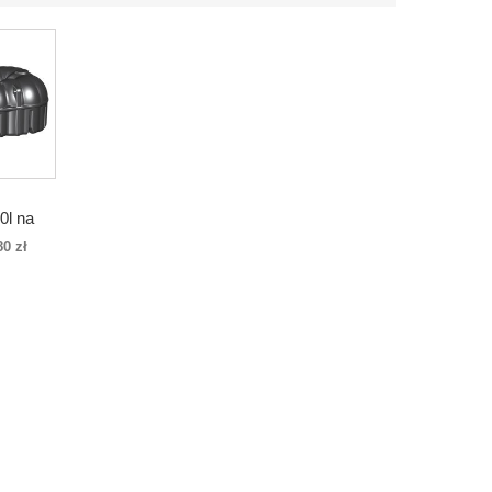
0l na
y
80 zł