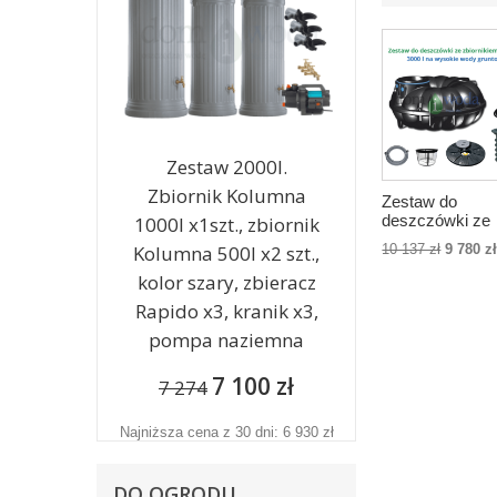
Zestaw 2000l.
Zbiornik Kolumna
Zestaw do
deszczówki ze
1000l x1szt., zbiornik
zbiornikiem
10 137 zł
9 780 z
Kolumna 500l x2 szt.,
Rewatec Neo 3
na wysokie wo
kolor szary, zbieracz
gruntowe
Rapido x3, kranik x3,
pompa naziemna
7 100 zł
7 274
Najniższa cena z 30 dni: 6 930 zł
DO OGRODU