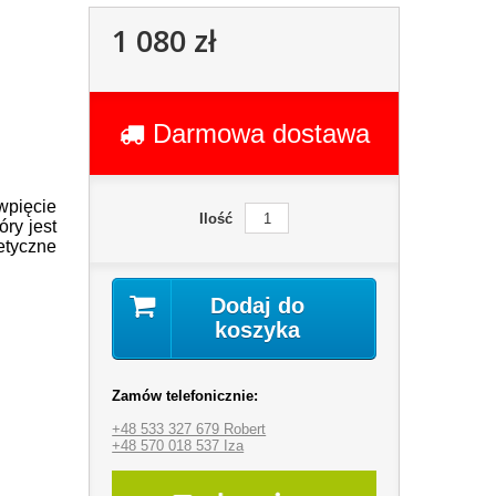
1 080 zł
Darmowa dostawa
wpięcie
Ilość
ry jest
tyczne
Dodaj do
koszyka
Zamów telefonicznie:
+48 533 327 679 Robert
+48 570 018 537 Iza