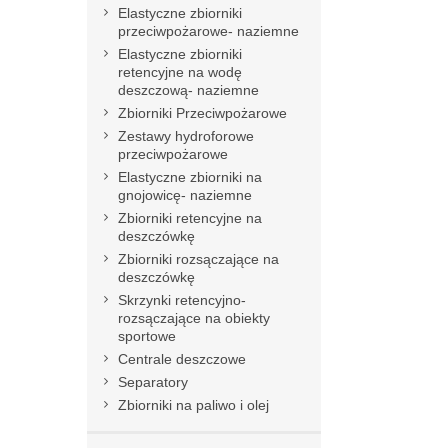
Elastyczne zbiorniki
przeciwpożarowe- naziemne
Elastyczne zbiorniki
retencyjne na wodę
deszczową- naziemne
Zbiorniki Przeciwpożarowe
Zestawy hydroforowe
przeciwpożarowe
Elastyczne zbiorniki na
gnojowicę- naziemne
Zbiorniki retencyjne na
deszczówkę
Zbiorniki rozsączające na
deszczówkę
Skrzynki retencyjno-
rozsączające na obiekty
sportowe
Centrale deszczowe
Separatory
Zbiorniki na paliwo i olej