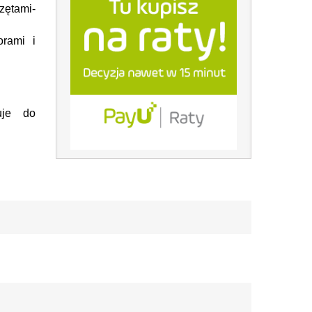
ętami-
rami i
uje do