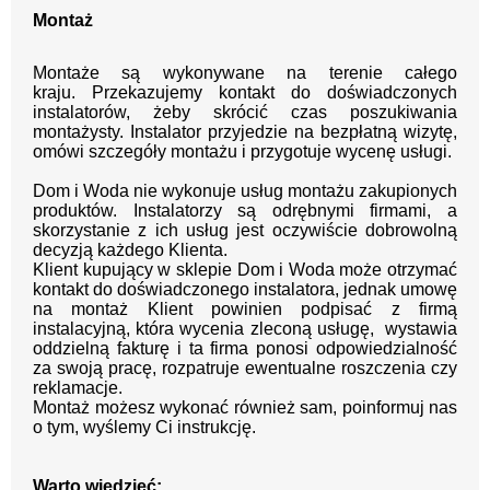
Montaż
Montaże są wykonywane na terenie całego
kraju.
Przekazujemy kontakt
do doświadczonych
instalatorów, żeby skrócić czas poszukiwania
montażysty.
Instalator przyjedzie na bezpłatną wizytę,
omówi szczegóły montażu i przygotuje wycenę usługi.
Dom i Woda nie wykonuje usług montażu zakupionych
produktów. Instalatorzy są odrębnymi firmami, a
skorzystanie z ich usług jest oczywiście dobrowolną
decyzją każdego Klienta.
Klient kupujący w sklepie Dom i Woda może otrzymać
kontakt do doświadczonego instalatora, jednak umowę
na montaż Klient powinien podpisać z firmą
instalacyjną, która wycenia zleconą usługę, wystawia
oddzielną fakturę i ta firma ponosi odpowiedzialność
za swoją pracę, rozpatruje ewentualne roszczenia czy
reklamacje.
Montaż możesz wykonać również sam, poinformuj nas
o tym, wyślemy Ci instrukcję.
Warto wiedzieć: