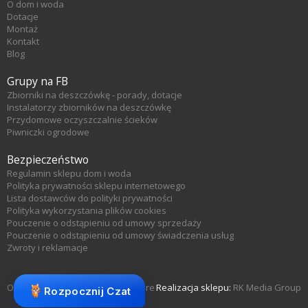
O dom i woda
Dotacje
Montaż
Kontakt
Blog
Grupy na FB
Zbiorniki na deszczówkę - porady, dotacje
Instalatorzy zbiorników na deszczówkę
Przydomowe oczyszczalnie ścieków
Piwniczki ogrodowe
Bezpieczeństwo
Regulamin sklepu dom i woda
Polityka prywatności sklepu internetowego
Lista dostawców do polityki prywatności
Polityka wykorzystania plików cookies
Pouczenie o odstąpieniu od umowy sprzedaży
Pouczenie o odstąpieniu od umowy świadczenia usług
Zwroty i reklamacje
Oprogramowanie sklepu KQS.store
Realizacja sklepu:
RK Media Group
Rozpocznij Czat