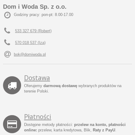
Dom i Woda Sp. z o.o.
Godziny pracy: pon-pt: 8.00-17.00
533 327 679 (Robert)
570 018 537 (Iza)
bok@domiwoda.pl
Dostawa
Oferujemy
darmową dostawę
wybranych produktów na
terenie Polski.
Płatności
Dostępne metody płatności:
przelew na konto, płatności
online:
przelew, karta kredytowa, Blik,
Raty z PayU
.