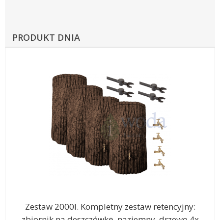
PRODUKT DNIA
Zestaw 2000l. Kompletny zestaw retencyjny:
zbiornik na deszczówkę, naziemny, drzewo 4x