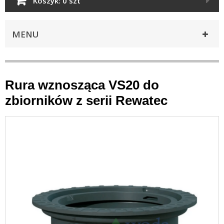
Koszyk:
0 szt
MENU
Rura wznosząca VS20 do
zbiorników z serii Rewatec