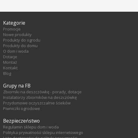
Kategorie
Promocje
Nowe produkty
Produkty do ogrodu
Produkty do domu
O dom i woda
Dotacje
Montaż
Kontakt
Blog
Grupy na FB
Zbiorniki na deszczówkę - porady, dotacje
Instalatorzy zbiorników na deszczówkę
Przydomowe oczyszczalnie ścieków
Piwniczki ogrodowe
Bezpieczeństwo
Regulamin sklepu dom i woda
Polityka prywatności sklepu internetowego