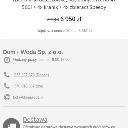
500l + 4x kranik + 4x zbieracz Speedy
6 950 zł
7 183
Najniższa cena z 30 dni: 6 567 zł
Dom i Woda Sp. z o.o.
Godziny pracy: pon-pt: 8.00-17.00
533 327 679 (Robert)
570 018 537 (Iza)
bok@domiwoda.pl
Dostawa
Oferujemy
darmową dostawę
wybranych produktów na