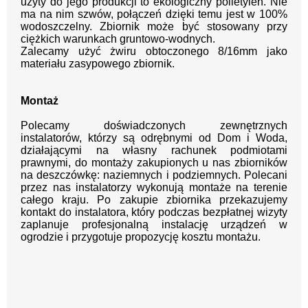
użyty do jego produkcji to ekologiczny polietylen. Nie
ma na nim szwów, połączeń dzięki temu jest w 100%
wodoszczelny. Zbiornik może być stosowany przy
ciężkich warunkach gruntowo-wodnych.
Zalecamy użyć żwiru obtoczonego 8/16mm jako
materiału zasypowego zbiornik.
Montaż
Polecamy doświadczonych zewnętrznych
instalatorów, którzy są odrębnymi od Dom i Woda,
działającymi na własny rachunek podmiotami
prawnymi, do montaży zakupionych u nas zbiorników
na deszczówkę: naziemnych i podziemnych. Polecani
przez nas instalatorzy wykonują montaże na terenie
całego kraju. Po zakupie zbiornika przekazujemy
kontakt do instalatora, który podczas bezpłatnej wizyty
zaplanuje profesjonalną instalację urządzeń w
ogrodzie i przygotuje propozycję kosztu montażu.