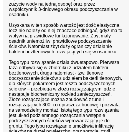
zużycie wody na jedną osobę) oraz przez
współczynnik 3-dniowego okresu podczyszczania w
osadniku.
Uzyskana w ten sposób wartość jest dość elastyczna,
lecz nie należy od niej znacząco odbiegać, gdyż ma to
wpływ na prawidłowe funkcjonowanie. Zbyt mały
osadnik uniemożliwi prawidłowe podczyszczenie
ścieków. Natomiast zbyt duży ograniczy działanie
bakterii beztlenowych rozwijających się w osadniku.
Tego typu rozwiązanie działa dwuetapowo. Pierwsza
faza odbywa się w zbiorniku z udziałem bakterii
beztlenowych, druga natomiast - tzw. tlenowe
doczyszczenie ścieków z udziałem bakterii tlenowych,
dla których pokarmem jest reszta podczyszczonych
ścieków – przebiega w złożu rozsączającym, gdzie
następuje biochemiczny rozkład zanieczyszczeń.
Złoże rozsączające można zbudować z tuneli
rozsączających 300, co upraszcza budowę i pozwala
na samodzielny montaż. Istotą tego typu rozwiązania
jest układ podziemnego rozsączania wstępnie
podczyszczonych ścieków wprowadzający je do
gruntu. Tego typu rozwiązanie umożliwia infiltrację
ścieków na dużej powierzchni oraz sorpcję, czyli