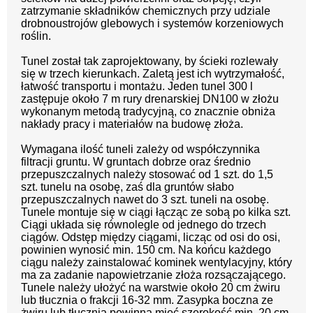
zatrzymanie składników chemicznych przy udziale
drobnoustrojów glebowych i systemów korzeniowych
roślin.
Tunel został tak zaprojektowany, by ścieki rozlewały
się w trzech kierunkach. Zaletą jest ich wytrzymałość,
łatwość transportu i montażu. Jeden tunel 300 l
zastępuje około 7 m rury drenarskiej DN100 w złożu
wykonanym metodą tradycyjną, co znacznie obniża
nakłady pracy i materiałów na budowę złoża.
Wymagana ilość tuneli zależy od współczynnika
filtracji gruntu. W gruntach dobrze oraz średnio
przepuszczalnych należy stosować od 1 szt. do 1,5
szt. tunelu na osobę, zaś dla gruntów słabo
przepuszczalnych nawet do 3 szt. tuneli na osobę.
Tunele montuje się w ciągi łącząc ze sobą po kilka szt.
Ciągi układa się równolegle od jednego do trzech
ciągów. Odstęp między ciągami, licząc od osi do osi,
powinien wynosić min. 150 cm. Na końcu każdego
ciągu należy zainstalować kominek wentylacyjny, który
ma za zadanie napowietrzanie złoża rozsączającego.
Tunele należy ułożyć na warstwie około 20 cm żwiru
lub tłucznia o frakcji 16-32 mm. Zasypka boczna ze
żwiru lub tłucznia powinna mieć szerokość min. 20 cm.