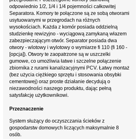
odpowiednio 1/2, 1/4 i 1/4 pojemności całkowitej 
Separatora. Komory te połączone są ze sobą otworami 
usytuowanymi w przegrodach na różnych 
wysokościach. Każda z komór posiada oddzielną 
studzienkę rewizyjno - wyciągową zamykaną włazem 
zabezpieczającym otwór. Separator posiada dwa 
otwory - wlotowy i wylotowy o wymiarze fi 110 (fi 160 - 
[opcja]). Otwory te zaopatrzone są w uszczelki 
gumowe, co umożliwia łatwe i szczelne połączenie 
zbiornika z rurami kanalizacyjnymi PCV. Łatwy montaż 
(bez użycia ciężkiego sprzętu i stosowania obsybki 
cementowej) oraz proste działanie decydują o 
niezawodności naszego produktu, dając pełną 
satysfakcję użytkownikowi.
Przeznaczenie
System służący do oczyszczania ścieków z 
gospodarstw domowych liczących maksymalnie 8 
osób. 