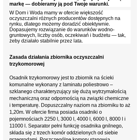
markę — dobieramy ją pod Twoje warunki.
W Dom i Woda mamy w ofercie większość
oczyszczalni różnych producentów dostępnych na
rynku, dlatego możemy doradzić obiektywnie.
Dopasujemy rozwiązanie do warunków wodno-
gruntowych, liczby osób, oczekiwań i budżetu — tak,
żeby działało stabilnie przez lata.
Zasada działania zbiornika oczyszczalni 
trzykomorowej 
Osadnik trzykomorowy jest to zbiornik na ścieki 
komunalne wykonany z laminatu poliestrowo – 
szklanego charakteryzujący się dużą wytrzymałością 
mechaniczną oraz odpornością na związki chemiczne 
i temperaturę. Dopuszczalny naziom na zbiorniku to aż 
1,20m. W ofercie firma posiada osadniki o 
pojemnościach 2250 l, 3000 l, 4000 l, 6000 l, 8000 l i 
11000 l. Separator pełni funkcję osadnika gnilnego, 
składa się z trzech komór oddzielonych od siebie 
przegrodami. Poszczególne komory stanowią 