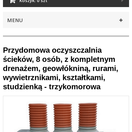
Koszyk:
0 szt
MENU
Przydomowa oczyszczalnia
ścieków, 8 osób, z kompletnym
drenażem, geowłókniną, rurami,
wywietrznikami, kształtkami,
studzienką - trzykomorowa