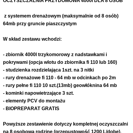
OCZYSZCZALNIA PRZYDOMOWA 4000l DLA 8 OSÓB 
 z systemem drenażowym (maksymalnie od 8 osób) 
64mb przy gruncie piaszczystym 
W skład zestawu wchodzi:
- zbiornik 4000l trzykomorowy z nadstawkami i 
pokrywami (opcja wlotu do zbiornika fi 110 lub 160)
- studzienka rozdzielająca 1szt. na 3 nitki 
- rury drenażowe fi 110 - 64 mb w odcinkach po 2m 
- rury pełne fi 110 10 szt.(13mb) geowłóknina 64 mb
- kominki napowietrzające 3 szt. 
- elementy PCV do montażu 
- BIOPREPARAT GRATIS
Powyższe zestawienie dotyczy kompletnej oczyszczalni 
na 8 osobową rodzinę (przepustowość 1200 L/dobę).