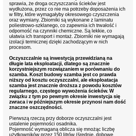
sprawia, że droga oczyszczania ścieków jest
wydłużona, przez co nie ma potrzeby doposażenia ich
w filtry, które wymagałyby okresowego czyszczenia
oraz wymiany. Zbiorniki są wykonane z laminatu
poliestrowo-szklanego, co zapewnia ich trwałość i
odporność na czynniki chemiczne. Są lekkie, co
ułatwia ich transport i montaż. Zbiorniki nie wymagają
izolacji termicznej dzięki zachodzącym w nich
procesom.
Oczyszczalnie są inwestycją przewidzianą na
długie lata eksploatacji, dlatego są znacznie
korzystniejszym rozwiązaniem w porównaniu do
szamba. Koszt budowy szamba jest co prawda
niższy od kosztu oczyszczalni, ale eksploatacja
szamba jest znacznie droższa z powodu kosztów
regularnego, częstego wywożenia ścieków. W
związku z tym po pewnym okresie inwestycja się
zwraca i w późniejszym okresie przynosi nam dość
znaczne oszczędności.
Pierwszą rzeczą przy doborze oczyszczalni jest
ustalenie pojemności osadnika.
Pojemność wymaganą oblicza się mnożąc liczbę
użytkowników przez 150 litrów (średnie, dobowe