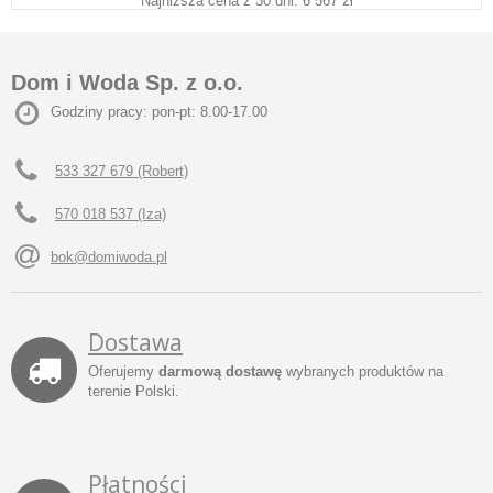
Najniższa cena z 30 dni: 6 567 zł
Dom i Woda Sp. z o.o.
Godziny pracy: pon-pt: 8.00-17.00
533 327 679 (Robert)
570 018 537 (Iza)
bok@domiwoda.pl
Dostawa
Oferujemy
darmową dostawę
wybranych produktów na
terenie Polski.
Płatności