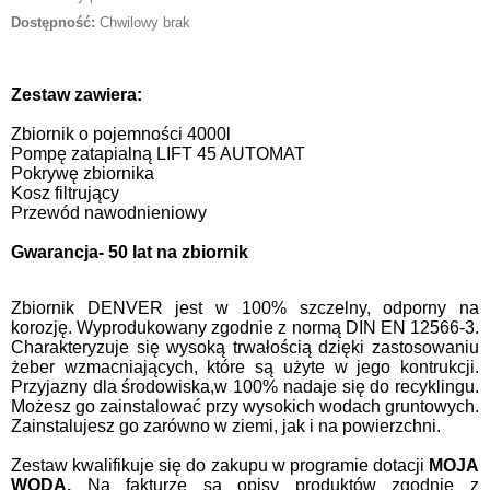
Dostępność:
Chwilowy brak
Zestaw zawiera:
Zbiornik o pojemności 4000l
Pompę zatapialną LIFT 45 AUTOMAT
Pokrywę zbiornika
Kosz filtrujący
Przewód nawodnieniowy
Gwarancja- 50 lat na zbiornik
Zbiornik DENVER jest w 100% szczelny, odporny na
korozję. Wyprodukowany zgodnie z normą DIN EN 12566-3.
Charakteryzuje się wysoką trwałością dzięki zastosowaniu
żeber wzmacniających, które są użyte w jego kontrukcji.
Przyjazny dla środowiska,w 100% nadaje się do recyklingu.
Możesz go zainstalować przy wysokich wodach gruntowych.
Zainstalujesz go zarówno w ziemi, jak i na powierzchni.
Zestaw kwalifikuje się do zakupu w programie dotacji
MOJA
WODA.
Na fakturze są opisy produktów zgodnie z