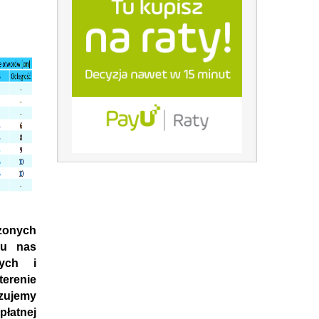
onych
 u nas
nych i
erenie
azujemy
płatnej