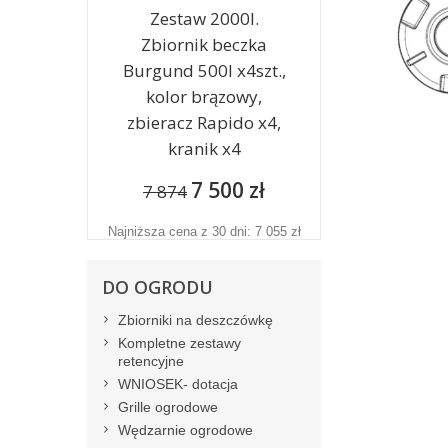
Zestaw 2000l.
Zbiornik beczka
Burgund 500l x4szt.,
kolor brązowy,
zbieracz Rapido x4,
kranik x4
7 500 zł
7 874
Najniższa cena z 30 dni: 7 055 zł
DO OGRODU
Zbiorniki na deszczówkę
Kompletne zestawy
retencyjne
WNIOSEK- dotacja
Grille ogrodowe
Wędzarnie ogrodowe