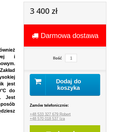
3 400 zł
Darmowa dostawa
również
wej i
Ilość
mowym.
Zakład
sokiej
Dodaj do
ik jest
koszyka
0°C do
. Jest
sposób
Zamów telefonicznie:
ędziesz
+48 533 327 679 Robert
+48 570 018 537 Iza