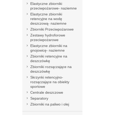
Elastyczne zbiorniki
przeciwpożarowe- naziemne
Elastyczne zbiorniki
retencyjne na wodę
deszczową- naziemne
Zbiorniki Przeciwpożarowe
Zestawy hydroforowe
przeciwpożarowe
Elastyczne zbiorniki na
gnojowicę- naziemne
Zbiorniki retencyjne na
deszczówkę
Zbiorniki rozsączające na
deszczówkę
Skrzynki retencyjno-
rozsączające na obiekty
sportowe
Centrale deszczowe
Separatory
Zbiorniki na paliwo i olej