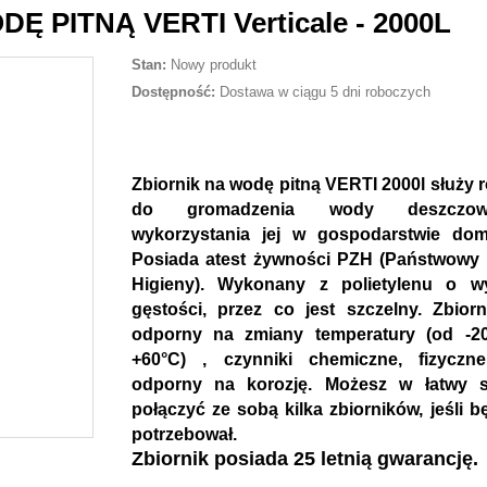
 PITNĄ VERTI Verticale - 2000L
Stan:
Nowy produkt
Dostępność:
Dostawa w ciągu 5 dni roboczych
Z
biornik na wodę pitną VERTI 2000l służy 
do gromadzenia wody deszczo
wykorzystania jej w gospodarstwie do
Posiada atest żywności PZH (Państwowy 
Higieny). Wykonany z polietylenu o wy
gęstości, przez co jest szczelny. Zbiorn
odporny na zmiany temperatury (od -2
+60°C) , czynniki chemiczne, fizyczne
odporny na korozję. Możesz w łatwy 
połączyć ze sobą kilka zbiorników, jeśli b
potrzebował.
Zbiornik posiada 25 letnią gwarancję.