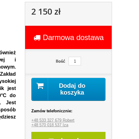
2 150 zł
Darmowa dostawa
również
wej i
Ilość
mowym.
Zakład
sokiej
Dodaj do
ik jest
koszyka
0°C do
. Jest
sposób
Zamów telefonicznie:
ędziesz
+48 533 327 679 Robert
+48 570 018 537 Iza