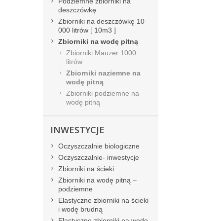
Podziemne zbiorniki na
deszczówkę
Zbiorniki na deszczówkę 10
000 litrów [ 10m3 ]
Zbiorniki na wodę pitną
Zbiorniki Mauzer 1000
litrów
Zbiorniki naziemne na
wodę pitną
Zbiorniki podziemne na
wodę pitną
INWESTYCJE
Oczyszczalnie biologiczne
Oczyszczalnie- inwestycje
Zbiorniki na ścieki
Zbiorniki na wodę pitną –
podziemne
Elastyczne zbiorniki na ścieki
i wodę brudną
Elastyczne zbiorniki na wodę