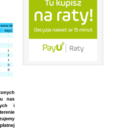
onych
 u nas
nych i
erenie
azujemy
płatnej