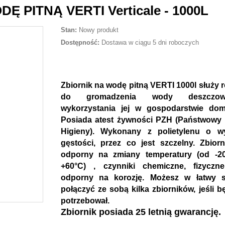
 PITNĄ VERTI Verticale - 1000L
Stan:
Nowy produkt
Dostępność:
Dostawa w ciągu 5 dni roboczych
Z
biornik na wodę pitną VERTI 1000l służy 
do gromadzenia wody deszczo
wykorzystania jej w gospodarstwie do
Posiada atest żywności PZH (Państwowy 
Higieny). Wykonany z polietylenu o wy
gęstości, przez co jest szczelny. Zbiorn
odporny na zmiany temperatury (od -2
+60°C) , czynniki chemiczne, fizyczne
odporny na korozję. Możesz w łatwy 
połączyć ze sobą kilka zbiorników, jeśli b
potrzebował.
Zbiornik posiada 25 letnią gwarancję.