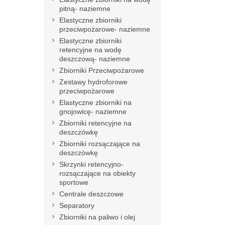
pitną- naziemne
Elastyczne zbiorniki
przeciwpożarowe- naziemne
Elastyczne zbiorniki
retencyjne na wodę
deszczową- naziemne
Zbiorniki Przeciwpożarowe
Zestawy hydroforowe
przeciwpożarowe
Elastyczne zbiorniki na
gnojowicę- naziemne
Zbiorniki retencyjne na
deszczówkę
Zbiorniki rozsączające na
deszczówkę
Skrzynki retencyjno-
rozsączające na obiekty
sportowe
Centrale deszczowe
Separatory
Zbiorniki na paliwo i olej