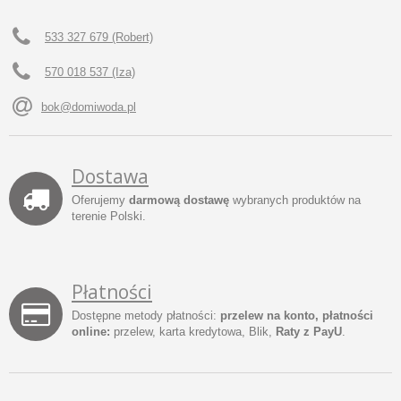
533 327 679 (Robert)
570 018 537 (Iza)
bok@domiwoda.pl
Dostawa
Oferujemy
darmową dostawę
wybranych produktów na
terenie Polski.
Płatności
Dostępne metody płatności:
przelew na konto, płatności
online:
przelew, karta kredytowa, Blik,
Raty z PayU
.