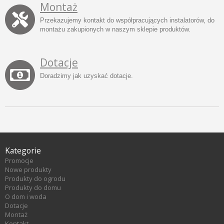
Montaż
Przekazujemy kontakt do współpracujących instalatorów, do
montażu zakupionych w naszym sklepie produktów.
Dotacje
Doradzimy jak uzyskać dotacje.
Kategorie
Promocje
Nowe produkty
Produkty do ogrodu
Produkty do domu
O dom i woda
Dotacje
Montaż
Kontakt