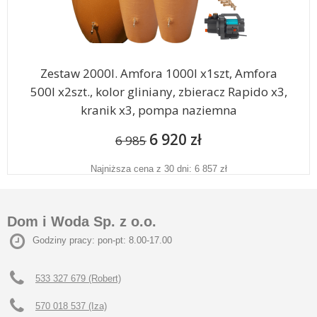
Zestaw 2000l. Amfora 1000l x1szt, Amfora
500l x2szt., kolor gliniany, zbieracz Rapido x3,
kranik x3, pompa naziemna
6 920 zł
6 985
Najniższa cena z 30 dni: 6 857 zł
Dom i Woda Sp. z o.o.
Godziny pracy: pon-pt: 8.00-17.00
533 327 679 (Robert)
570 018 537 (Iza)