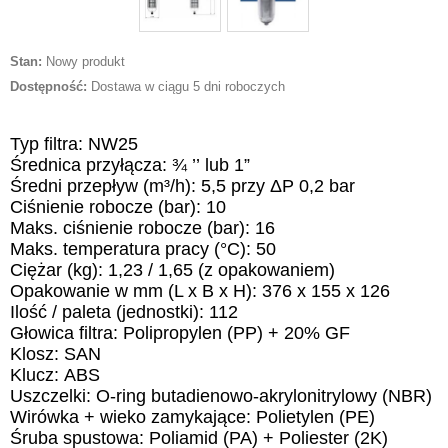
Stan:
Nowy produkt
Dostępność:
Dostawa w ciągu 5 dni roboczych
Typ filtra
:
NW25
Średnica przyłącza
:
¾ ’’
lub
1
”
Średni przepływ
(m³/h):
5,5
przy
ΔP 0,2 bar
Ciśnienie robocze
(bar):
10
Maks. ciśnienie robocze
(bar):
16
Maks. temperatura pracy
(
°
C):
50
Ciężar
(kg):
1,23 / 1,65 (
z opakowaniem
)
Opakowanie w
mm (L x
B
x H):
376 x 155 x 126
Ilość
/
paleta
(
jednostki
):
112
Głowica filtra
:
Pol
i
propylen
(PP
) +
20% GF
Klosz
:
SAN
Klucz
:
ABS
Uszczelki:
O
-
ring
butadien
owo
-
a
k
rylonitr
ylowy
(NBR)
Wirówka + wieko zamykające
:
Pol
i
etylen
(
PE)
Śruba spustowa
:
Pol
i
amid (PA) + Pol
i
ester (2K)