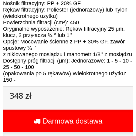
Nośnik filtracyjny
:
PP + 20% GF
Rękaw filtracyjny
:
Pol
i
ester (
jednorazowy)
lub
nylon
(
wielokrotnego użytku
)
Powierzchnia filtracji
(cm²):
450
Oryginalne wyposażenie
:
Rękaw filtracyjny
25 μm,
klucz
, 2
przyłącza
¾ ‘’
lub
1’’
Opcje
:
Mocowanie ścienne z
PP + 30% GF,
zawór
spustowy
¼ ‘’
z niklowanego mosiądzu i manometr
1/8’’
z mosiądzu
Dostępny próg filtracji
(μm):
Jednorazowe
:
1
-
5
-
10
-
25
-
50
-
100
(
opakowania po
5
rękawów
)
Wielokrotnego użytku
:
150
-
348 zł
Darmowa dostawa