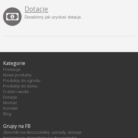
Dotacje
Doradzimy jak uzyskać dotacje.
Kategorie
Promocje
Nowe produkty
Produkty do ogrodu
Produkty do domu
O dom i woda
Dotacje
Montaż
Kontakt
Blog
Grupy na FB
Zbiorniki na deszczówkę - porady, dotacje
Instalatorzy zbiorników na deszczówkę