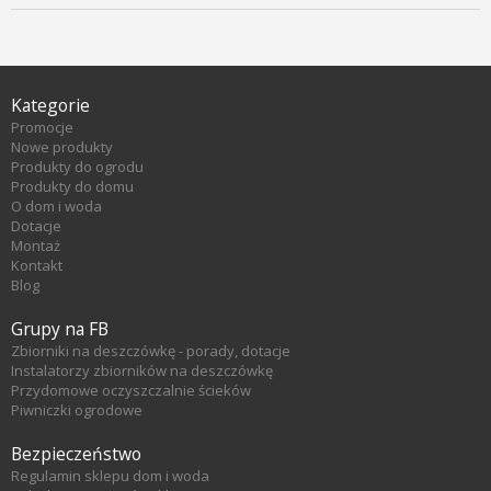
Kategorie
Promocje
Nowe produkty
Produkty do ogrodu
Produkty do domu
O dom i woda
Dotacje
Montaż
Kontakt
Blog
Grupy na FB
Zbiorniki na deszczówkę - porady, dotacje
Instalatorzy zbiorników na deszczówkę
Przydomowe oczyszczalnie ścieków
Piwniczki ogrodowe
Bezpieczeństwo
Regulamin sklepu dom i woda