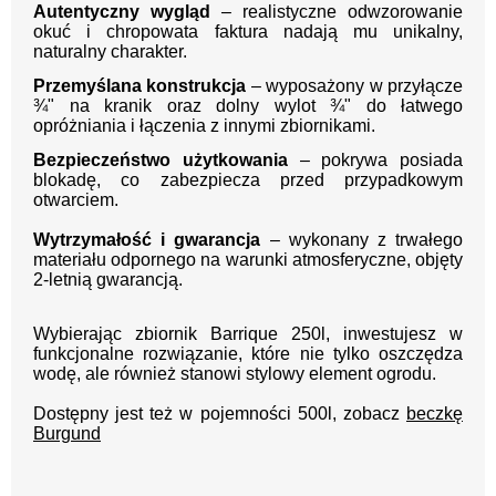
Autentyczny wygląd
– realistyczne odwzorowanie
okuć i chropowata faktura nadają mu unikalny,
naturalny charakter.
Przemyślana konstrukcja
– wyposażony w przyłącze
¾" na kranik oraz dolny wylot ¾" do łatwego
opróżniania i łączenia z innymi zbiornikami.
Bezpieczeństwo użytkowania
– pokrywa posiada
blokadę, co zabezpiecza przed przypadkowym
otwarciem.
Wytrzymałość i gwarancja
– wykonany z trwałego
materiału odpornego na warunki atmosferyczne, objęty
2-letnią gwarancją.
Wybierając zbiornik Barrique 250l, inwestujesz w
funkcjonalne rozwiązanie, które nie tylko oszczędza
wodę, ale również stanowi stylowy element ogrodu.
Dostępny jest też w pojemności 500l, zobacz
beczkę
Burgund