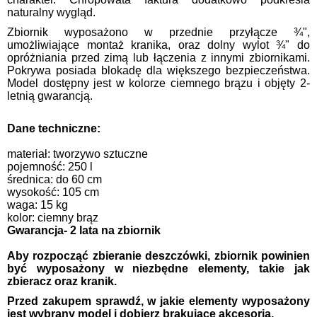
naturalny wygląd.
Zbiornik wyposażono w przednie przyłącze ¾",
umożliwiające montaż kranika, oraz dolny wylot ¾" do
opróżniania przed zimą lub łączenia z innymi zbiornikami.
Pokrywa posiada blokadę dla większego bezpieczeństwa.
Model dostępny jest w kolorze ciemnego brązu i objęty 2-
letnią gwarancją.
Dane techniczne:
materiał: tworzywo sztuczne
pojemność: 250 l
średnica: do 60 cm
wysokość: 105 cm
waga: 15 kg
kolor: ciemny brąz
Gwarancja- 2 lata na zbiornik
Aby rozpocząć zbieranie deszczówki, zbiornik powinien
być wyposażony w niezbędne elementy, takie jak
zbieracz oraz kranik.
Przed zakupem sprawdź, w jakie elementy wyposażony
jest wybrany model i dobierz brakujące akcesoria.