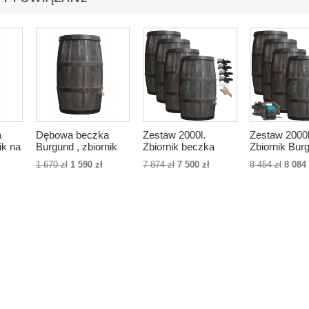
a
Dębowa beczka
Zestaw 2000l.
Zestaw 2000l
ik na
Burgund , zbiornik
Zbiornik beczka
Zbiornik Bur
0l
na deszczówkę 500l
Burgund 500l x4szt.,
500l x4szt., 
1 670 zł
1 590 zł
7 874 zł
7 500 zł
8 454 zł
8 084 
kolor brązowy,
brązowy, zbi
zbieracz Rapido x4,
Rapido x4, k
kranik x4
x4, pompa
naziemna, w
ciśnieniowy