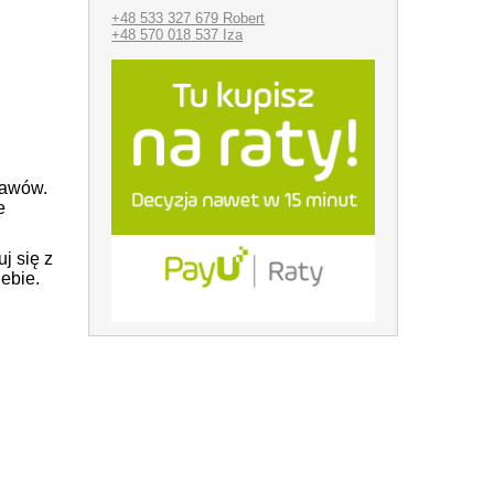
+48 533 327 679 Robert
+48 570 018 537 Iza
tawów.
e
j się z
ebie.