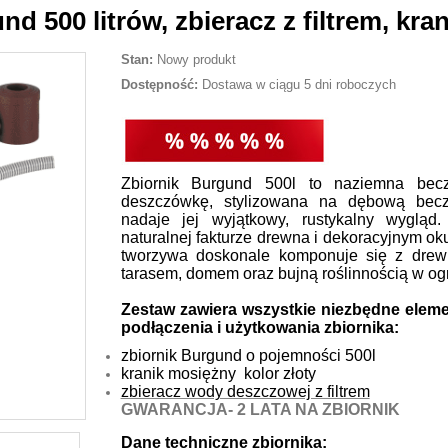
500 litrów, zbieracz z filtrem, kran
Stan:
Nowy produkt
Dostępność:
Dostawa w ciągu 5 dni roboczych
Zbiornik Burgund 500l to naziemna bec
deszczówkę, stylizowana na dębową becz
nadaje jej wyjątkowy, rustykalny wygląd.
naturalnej fakturze drewna i dekoracyjnym ok
tworzywa doskonale komponuje się z dre
tarasem, domem oraz bujną roślinnością w og
Zestaw zawiera wszystkie niezbędne elem
podłączenia i użytkowania zbiornika:
zbiornik Burgund o pojemności 500l
kranik mosiężny kolor złoty
zbieracz wody deszczowej z filtrem
GWARANCJA- 2 LATA NA ZBIORNIK
Dane techniczne zbiornika: