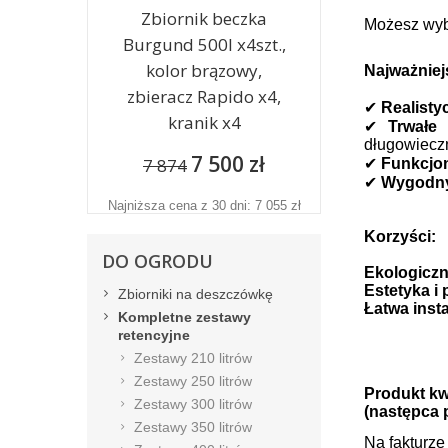
Zbiornik beczka
Możesz wybr
Burgund 500l x4szt.,
kolor brązowy,
Najważniej
zbieracz Rapido x4,
✔
Realisty
kranik x4
✔
Trwałe 
długowiecz
7 500 zł
7 874
✔
Funkcjo
✔
Wygodny
Najniższa cena z 30 dni: 7 055 zł
Korzyści:
DO OGRODU
Ekologiczn
Estetyka i
Zbiorniki na deszczówkę
Łatwa insta
Kompletne zestawy
retencyjne
Zestawy 210 litrów
Zestawy 250 litrów
Produkt kw
Zestawy 300 litrów
(następca 
Zestawy 350 litrów
Na fakturz