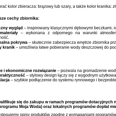
ać kolor zbieracza: brązowy lub szary, a także kolor kranika: 
sze cechy zbiornika:
czny wygląd
– inspirowany klasycznymi dębowymi beczkami, i
materiały
– wykonana z odpornego na warunki atmosfery
ność.
nalna pokrywa
– skutecznie zabezpiecza wnętrze zbiornika pr
 kranik
– umożliwia łatwe pobieranie wody deszczowej do po
e i ekonomiczne rozwiązanie
– pozwala na gromadzenie wod
 praktyczność
– stylowy design łączy się z wygodnym użytkow
lacja
– szybkie podłączenie do systemu rynnowego i bezprob
alifikuje się do zakupu w ramach programów dotacyjnych n
programu Moja Woda) oraz lokalnych programów dopłat mie
e stosujemy opisy produktów zgodne z wymaganiami programów 