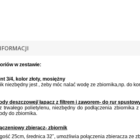
NFORMACJI
oriów w zestawie:
nt 3/4, kolor złoty, mosiężny
ik niezbędny jest , żeby móc nalać wodę ze zbiornika,np. do k
ody deszczowej/ łapacz z filtrem i zaworem- do rur spusto
 trwałego polietylenu, niezbędny do podłączenia zbiornika 
ody do zbiornika.
ączeniowy zbieracz- zbiornik
gość 25cm, średnica 32", umożliwia połączenia zbieracza ze z