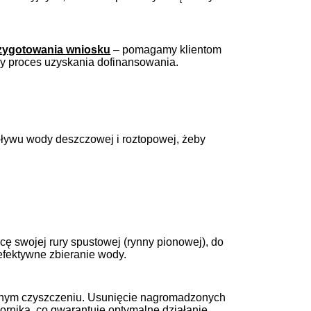
przygotowania wniosku
– pomagamy klientom
ły proces uzyskania dofinansowania.
pływu wody deszczowej i roztopowej, żeby
ę swojej rury spustowej (rynny pionowej), do
efektywne zbieranie wody.
ularnym czyszczeniu. Usunięcie nagromadzonych
rnika, co gwarantuje optymalne działanie