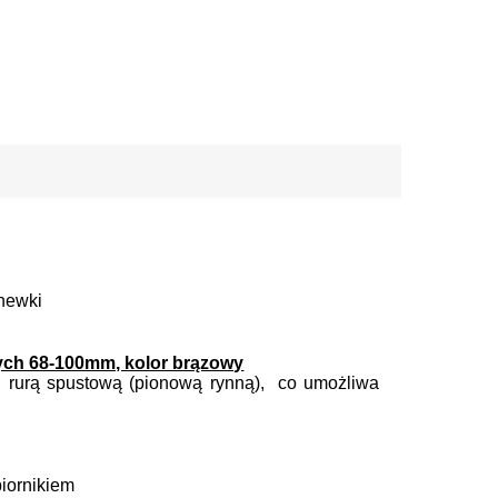
onewki
wych 68-100mm, kolor brązowy
z rurą spustową (pionową rynną), co umożliwa
biornikiem