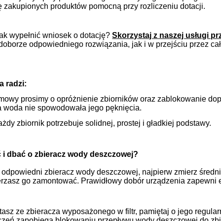
ę zakupionych produktów pomocną przy rozliczeniu dotacji.
jak wypełnić wniosek o dotację?
Skorzystaj z naszej usługi 
oborze odpowiedniego rozwiązania, jak i w przejściu przez ca
 radzi:
mowy prosimy o opróżnienie zbiorników oraz zablokowanie do
a woda nie spowodowała jego pęknięcia.
żdy zbiornik potrzebuje solidnej, prostej i gładkiej podstawy.
 i dbać o zbieracz wody deszczowej?
odpowiedni zbieracz wody deszczowej, najpierw zmierz średnic
erzasz go zamontować. Prawidłowy dobór urządzenia zapewni 
stasz ze zbieracza wyposażonego w filtr, pamiętaj o jego reg
czeń zapobiega blokowaniu przepływu wody deszczowej do zbio