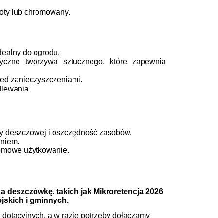
złoty lub chromowany.
dealny do ogrodu.
czne tworzywa sztucznego, które zapewnia
zed zanieczyszczeniami.
dlewania.
y deszczowej i oszczędność zasobów.
aniem.
lemowe użytkowanie.
a deszczówkę, takich jak Mikroretencja 2026
jskich i gminnych.
dotacyjnych, a w razie potrzeby dołączamy