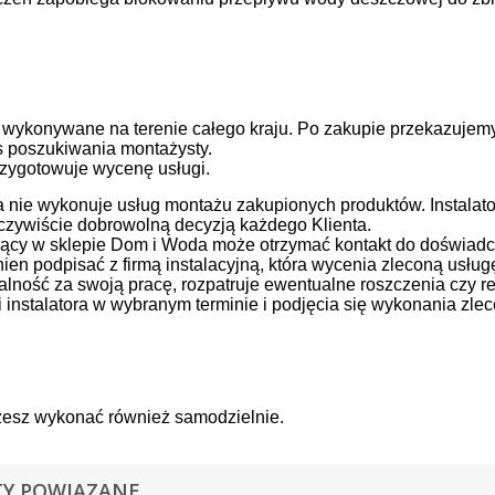
wykonywane na terenie całego kraju. Po zakupie przekazujemy
s poszukiwania montażysty.
przygotowuje wycenę usługi.
nie wykonuje usług montażu zakupionych produktów. Instalator
oczywiście dobrowolną decyzją każdego Klienta.
ujący w sklepie Dom i Woda może otrzymać kontakt do doświad
nien podpisać z firmą instalacyjną, która wycenia zleconą usługę
lność za swoją pracę, rozpatruje ewentualne roszczenia czy 
 instalatora w wybranym terminie i podjęcia się wykonania zlec
esz wykonać również samodzielnie.
Y POWIĄZANE