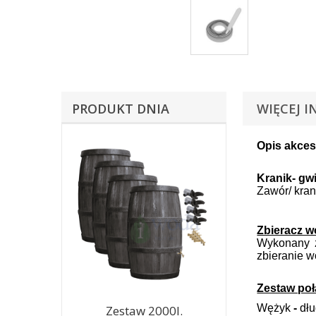
PRODUKT DNIA
WIĘCEJ I
Opis akces
Kranik-
gwi
Zawór/ kran
Zbieracz w
Wykonany z
zbieranie w
Zestaw poł
Wężyk
-
dłu
Zestaw 2000l.