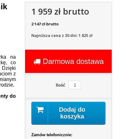
ik
1 959 zł brutto
2 147 zł brutto
Najniższa cena z 30 dni: 1 825 zł
zka na
Darmowa dostawa
kę, co
 Dzięki
uciom z
wnianym
rodzie.
Ilość
enty do
Dodaj do
koszyka
Zamów telefonicznie: