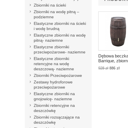
Zbiorniki na ścieki
Zbiorniki na wodę pitną –
podziemne
Elastyczne zbiorniki na ścieki
i wodę brudną
Elastyczne zbiorniki na wodę
pitną- naziemne
Elastyczne zbiorniki
przeciwpożarowe- naziemne
Dębowa beczk
Elastyczne zbiorniki
Barrique, zbiorn
retencyjne na wodę
deszczówkę 25
928 zł
886 zł
deszczową- naziemne
Zbiorniki Przeciwpożarowe
Zestawy hydroforowe
przeciwpożarowe
Elastyczne zbiorniki na
gnojowicę- naziemne
Zbiorniki retencyjne na
deszczówkę
Zbiorniki rozsączające na
deszczówkę