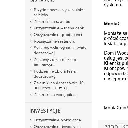
DO DOMU
systemu.
Przydomowe oczyszczalnie
ścieków
Zbiorniki na szambo
Montaż
Oczyszczalnie – liczba osób
Montaże są 
Oczyszczalnie- producenci
skrócić cza
Rozsączanie i retencja
Instalator 
Systemy wykorzystania wody
deszczowej
Dom i Woda 
usług jest 
Zestawy ze zbiornikiem
Klient kup
betonowym
Klient powi
Podziemne zbiorniki na
odpowiedzia
deszczówkę
dostępności
Zbiorniki na deszczówkę 10
000 litrów [ 10m3 ]
Zbiorniki na wodę pitną
Montaż moż
INWESTYCJE
Oczyszczalnie biologiczne
PRODUKT
Oczyszczalnie- inwestycje