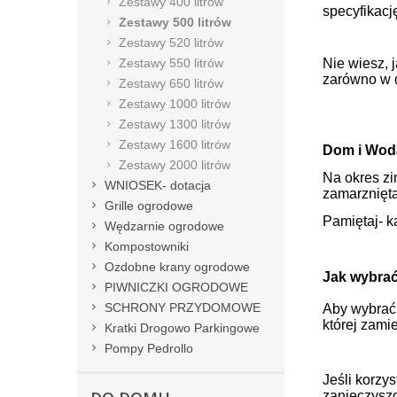
Zestawy 400 litrów
specyfikacj
Zestawy 500 litrów
Zestawy 520 litrów
Zestawy 550 litrów
Nie wiesz, 
zarówno w d
Zestawy 650 litrów
Zestawy 1000 litrów
Zestawy 1300 litrów
Zestawy 1600 litrów
Dom i Woda
Zestawy 2000 litrów
Na okres zi
WNIOSEK- dotacja
zamarznięt
Grille ogrodowe
Pamiętaj- ka
Wędzarnie ogrodowe
Kompostowniki
Ozdobne krany ogrodowe
Jak wybrać
PIWNICZKI OGRODOWE
SCHRONY PRZYDOMOWE
Aby wybrać 
której zami
Kratki Drogowo Parkingowe
Pompy Pedrollo
Jeśli korzy
zanieczysz