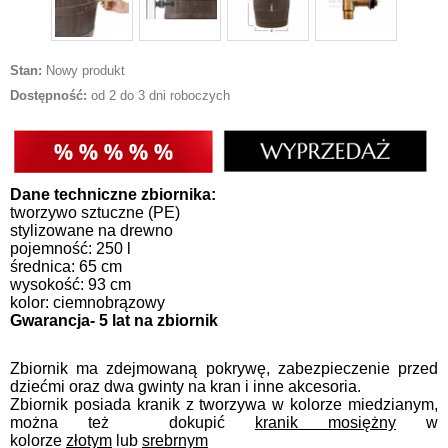
Stan:
Nowy produkt
Dostępność:
od 2 do 3 dni roboczych
Dane techniczne zbiornika:
tworzywo sztuczne (PE)
stylizowane na drewno
pojemność: 250 l
średnica: 65 cm
wysokość: 93 cm
kolor: ciemnobrązowy
Gwarancja- 5 lat na zbiornik
Zbiornik ma zdejmowaną pokrywę, zabezpieczenie przed
dziećmi oraz dwa gwinty na kran i inne akcesoria.
Zbiornik posiada kranik z tworzywa w kolorze miedzianym,
można też dokupić
kranik mosiężny
w
kolorze
złotym
lub
srebrnym