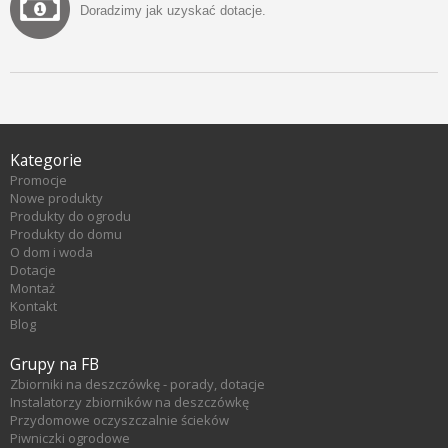
Doradzimy jak uzyskać dotacje.
Kategorie
Promocje
Nowe produkty
Produkty do ogrodu
Produkty do domu
O dom i woda
Dotacje
Montaż
Kontakt
Blog
Grupy na FB
Zbiorniki na deszczówkę - porady, dotacje
Instalatorzy zbiorników na deszczówkę
Przydomowe oczyszczalnie ścieków
Piwniczki ogrodowe