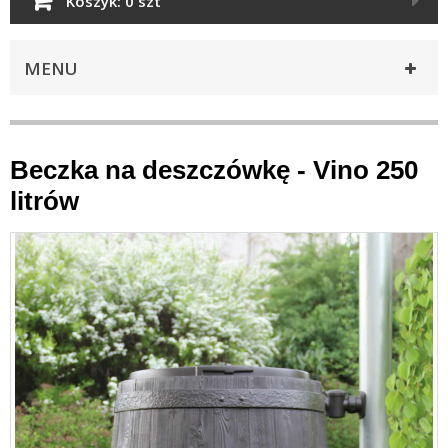
Koszyk:
0 szt
MENU
Beczka na deszczówkę - Vino 250
litrów