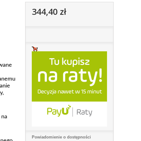
344,40 zł
owane
wanemu
anie
y,
 na
Powiadomienie o dostępności
anego