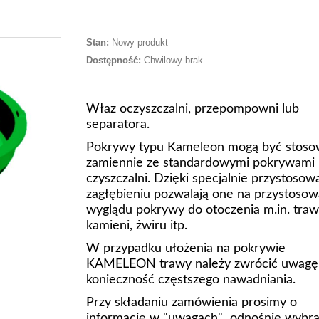
Stan:
Nowy produkt
Dostępność:
Chwilowy brak
Właz oczyszczalni, przepompowni lub
separatora.
Pokrywy typu Kameleon mogą być stos
zamiennie ze standardowymi pokrywami
czyszczalni. Dzięki specjalnie przystoso
zagłębieniu pozwalają one na przystosow
wyglądu pokrywy do otoczenia m.in. traw
kamieni, żwiru itp.
W przypadku ułożenia na pokrywie
KAMELEON trawy należy zwrócić uwagę
konieczność częstszego nawadniania.
Przy składaniu zamówienia prosimy o
informację w "uwagach" odnośnie wybr