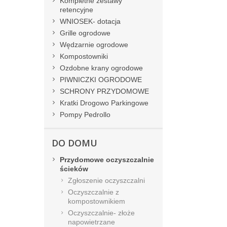
Kompletne zestawy
retencyjne
WNIOSEK- dotacja
Grille ogrodowe
Wędzarnie ogrodowe
Kompostowniki
Ozdobne krany ogrodowe
PIWNICZKI OGRODOWE
SCHRONY PRZYDOMOWE
Kratki Drogowo Parkingowe
Pompy Pedrollo
DO DOMU
Przydomowe oczyszczalnie
ścieków
Zgłoszenie oczyszczalni
Oczyszczalnie z
kompostownikiem
Oczyszczalnie- złoże
napowietrzane