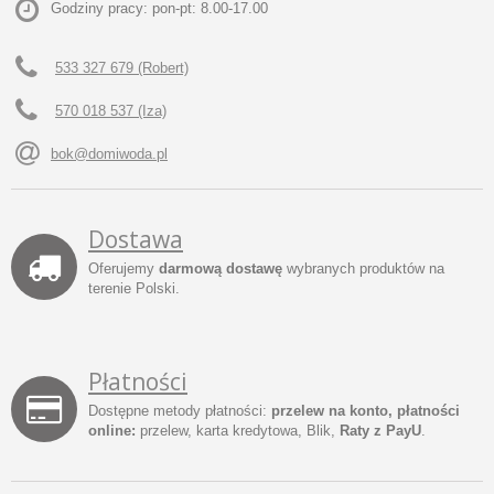
Godziny pracy: pon-pt: 8.00-17.00
533 327 679 (Robert)
570 018 537 (Iza)
bok@domiwoda.pl
Dostawa
Oferujemy
darmową dostawę
wybranych produktów na
terenie Polski.
Płatności
Dostępne metody płatności:
przelew na konto, płatności
online:
przelew, karta kredytowa, Blik,
Raty z PayU
.