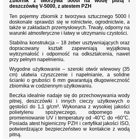
Zbiornik z tworzywa 5000l na wodę pitną i
deszczówkę V-5000, z atestem PZH
Ten pojemny zbiornik z tworzywa sztucznego 5000 l
doskonale sprawdzi się w rolnictwie, ogrodnictwie, a
także w zakładach przemysłowych. Trwały, odporny na
warunki atmosferyczne i łatwy w utrzymaniu czystości.
Stabilna konstrukcja – 18 żeber usztywniających oraz
dopracowany kształt zapewniają wyjątkową
wytrzymałość i odporność na odkształcenia, nawet
przy pełnym napełnieniu.
Wygodne użytkowanie – szeroki otwór wlewowy (35
cm) ułatwia czyszczenie i napełnianie, a solidne
ścianki o grubości 6 mm gwarantują długowieczność
zbiornika w codziennym użytkowaniu.
Beczka idealnie nadaje się do przechowywania wody
pitnej, deszczówki i innych cieczy użytkowych o
gęstości do 1,1 g/cm³. Wykonana z wysokiej jakości
polietylenu spożywczego, odpornego na
promieniowanie UV i temperatury od -40°C do +60°C.
Posiada atest higieniczny PZH i certyfikat jakości ISO,
potwierdzające bezpieczeństwo w kontakcie z wodą
pitną.