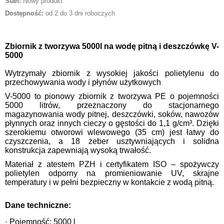
Stan:
Nowy produkt
Dostępność:
od 2 do 3 dni roboczych
Zbiornik z tworzywa 5000l na wodę pitną i deszczówkę V-
5000
Wytrzymały zbiornik z wysokiej jakości polietylenu do
przechowywania wody i płynów użytkowych
V-5000 to pionowy zbiornik z tworzywa PE o pojemności
5000 litrów, przeznaczony do stacjonarnego
magazynowania wody pitnej, deszczówki, soków, nawozów
płynnych oraz innych cieczy o gęstości do 1,1 g/cm³. Dzięki
szerokiemu otworowi wlewowego (35 cm) jest łatwy do
czyszczenia, a 18 żeber usztywniających i solidna
konstrukcja zapewniają wysoką trwałość.
Materiał z atestem PZH i certyfikatem ISO – spożywczy
polietylen odporny na promieniowanie UV, skrajne
temperatury i w pełni bezpieczny w kontakcie z wodą pitną.
Dane techniczne:
· Pojemność: 5000 l