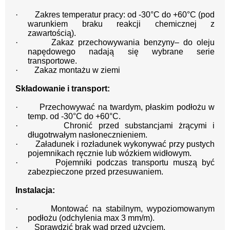
·
Zakres temperatur pracy: od -30°C do +60°C (pod
warunkiem braku reakcji chemicznej z
zawartością).
·
Zakaz przechowywania benzyny– do oleju
napędowego nadają się wybrane serie
transportowe.
·
Zakaz montażu w ziemi
Składowanie i transport:
·
Przechowywać na twardym, płaskim podłożu w
temp. od -30°C do +60°C.
·
Chronić przed substancjami żrącymi i
długotrwałym nasłonecznieniem.
·
Załadunek i rozładunek wykonywać przy pustych
pojemnikach ręcznie lub wózkiem widłowym.
·
Pojemniki podczas transportu muszą być
zabezpieczone przed przesuwaniem.
Instalacja:
·
Montować na stabilnym, wypoziomowanym
podłożu (odchylenia max 3 mm/m).
·
Sprawdzić brak wad przed użyciem.