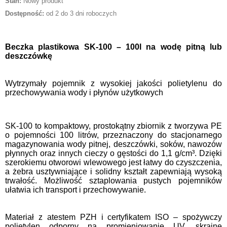
Stan:
Nowy produkt
Dostępność:
od 2 do 3 dni roboczych
Beczka plastikowa SK-100 – 100l na wodę pitną lub
deszczówkę
Wytrzymały pojemnik z wysokiej jakości polietylenu do
przechowywania wody i płynów użytkowych
SK-100 to kompaktowy, prostokątny zbiornik z tworzywa PE
o pojemności 100 litrów, przeznaczony do stacjonarnego
magazynowania wody pitnej, deszczówki, soków, nawozów
płynnych oraz innych cieczy o gęstości do 1,1 g/cm³. Dzięki
szerokiemu otworowi wlewowego jest łatwy do czyszczenia,
a żebra usztywniające i solidny kształt zapewniają wysoką
trwałość. Możliwość sztaplowania pustych pojemników
ułatwia ich transport i przechowywanie.
Materiał z atestem PZH i certyfikatem ISO – spożywczy
polietylen odporny na promieniowanie UV, skrajne