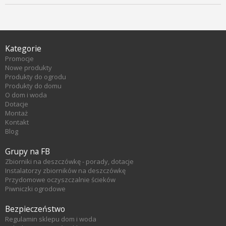
Kategorie
Promocje
Nowe produkty
Produkty do ogrodu
Produkty do domu
O dom i woda
Dotacje
Montaż
Kontakt
Blog
Grupy na FB
Zbiorniki na deszczówkę - porady, dotacje
Instalatorzy zbiorników na deszczówkę
Przydomowe oczyszczalnie ścieków
Piwniczki ogrodowe
Bezpieczeństwo
Regulamin sklepu dom i woda