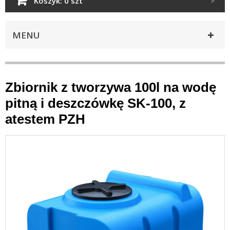
Koszyk:
0 szt
MENU
Zbiornik z tworzywa 100l na wodę
pitną i deszczówkę SK-100, z
atestem PZH