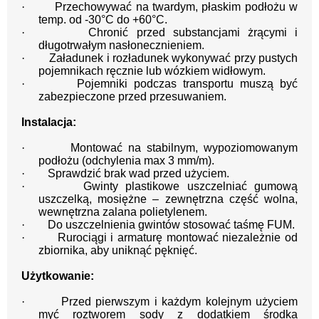
·
Przechowywać na twardym, płaskim podłożu w
temp. od -30°C do +60°C.
·
Chronić przed substancjami żrącymi i
długotrwałym nasłonecznieniem.
·
Załadunek i rozładunek wykonywać przy pustych
pojemnikach ręcznie lub wózkiem widłowym.
·
Pojemniki podczas transportu muszą być
zabezpieczone przed przesuwaniem.
Instalacja:
·
Montować na stabilnym, wypoziomowanym
podłożu (odchylenia max 3 mm/m).
·
Sprawdzić brak wad przed użyciem.
·
Gwinty plastikowe uszczelniać gumową
uszczelką, mosiężne – zewnętrzna część wolna,
wewnętrzna zalana polietylenem.
·
Do uszczelnienia gwintów stosować taśmę FUM.
·
Rurociągi i armaturę montować niezależnie od
zbiornika, aby uniknąć pęknięć.
Użytkowanie:
·
Przed pierwszym i każdym kolejnym użyciem
myć roztworem sody z dodatkiem środka