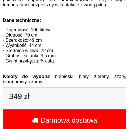
temperatury i bezpieczny w kontakcie z wodą pitną.
Dane techniczne:
· Pojemność: 100 litrów
· Długość: 70 cm
· Szerokość: 49 cm
· Wysokość: 44 cm
· Średnica wlewu: 22 cm
· Grubość ścianki: 3,5 mm
· Gwint przyłącza: ¾ cala
Kolory do wyboru:
niebieski, biały, zielony, szary,
marmurowy, czarny
349 zł
Darmowa dostawa