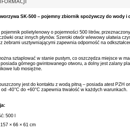
NFORMACJI
 tworzywa SK-500 – pojemny zbiornik spożywczy do wody i
 pojemnik polietylenowy o pojemności 500 litrów, przeznaczo
zczówki oraz innych płynów. Szeroki otwór wlewowy ułatwia czy
 z żebrami usztywniającymi zapewnia odporność na odkształce
ożna sztaplować w stanie pustym, co oszczędza miejsce w maga
e posiada górnego gwintowanego otworu, a dolny jest zalany p
tikowe lub mosiężne.
puszczony jest do kontaktu z wodą pitną – posiada atest PZH or
y od -40°C do +60°C zapewnia trwałość w każdych warunkach.
ja:
ć: 500 l
 157 × 66 × 61 cm