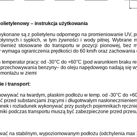
olietylenowy – instrukcja użytkowania
wykonane są z polietylenu odpornego na promieniowanie UV, 
płynnych i sypkich, w tym żywności i wody pitnej. Wybrane
ównież stosowane do transportu w pozycji pionowej, bez mo
wymaga ograniczenia prędkości do 60 km/h oraz zachowania os
 temperatur pracy: od -30°C do +60°C (pod warunkiem braku rea
przechowywania benzyny– do oleju napędowego nadają się wy
 montażu w ziemi
e i transport:
owywać na twardym, płaskim podłożu w temp. od -30°C do +6
ć przed substancjami żrącymi i długotrwałym nasłonecznieniem
nek i rozładunek wykonywać przy pustych pojemnikach ręczni
iki podczas transportu muszą być zabezpieczone przed prze
wać na stabilnym, wypoziomowanym podłożu (odchylenia max 