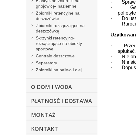
Elastyczne zbiorniki na
·
Sprawd
gnojowicę- naziemne
·
Gw
polietyl
Zbiorniki retencyjne na
·
Do us
deszczówkę
·
Ruroci
Zbiorniki rozsączające na
deszczówkę
Użytkowan
Skrzynki retencyjno-
rozsączające na obiekty
·
Przed
sportowe
spłukać.
Centrale deszczowe
·
Nie ob
·
Nie st
Separatory
·
Dopusz
Zbiorniki na paliwo i olej
O DOM I WODA
PŁATNOŚĆ I DOSTAWA
MONTAŻ
KONTAKT