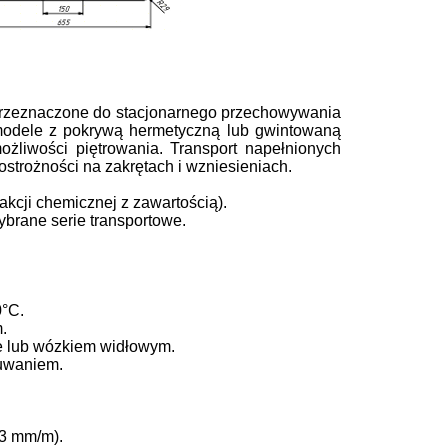
przeznaczone do stacjonarnego przechowywania
 modele z pokrywą hermetyczną lub gwintowaną
żliwości piętrowania. Transport napełnionych
trożności na zakrętach i wzniesieniach.
kcji chemicznej z zawartością).
brane serie transportowe.
0°C.
.
e lub wózkiem widłowym.
suwaniem.
3 mm/m).