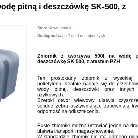
wodę pitną i deszczówkę SK-500, z
Stan:
Nowy produkt
Dostępność:
od 2 do 3 dni roboczych
Zbiornik z tworzywa 500l na wodę p
deszczówkę SK-500, z atestem PZH
Ten prostokątny zbiornik z wysokiej j
polietylenu idealnie nadaje się do przecho
wody pitnej, deszczówki oraz innych 
użytkowych.
Szeroki otwór wlewowy ułatwia czyszcze
solidne żebra usztywniające zapewniają trw
odporność na odkształcenia.
Puste zbiorniki można ustawiać jeden na dru
ułatwia transport i magazynowanie.
W standardzie zbiornik nie ma górnego gwin