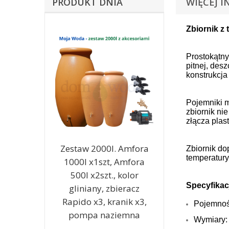
PRODUKT DNIA
WIĘCEJ I
Zbiornik z
Prostokątny
pitnej, des
konstrukcja
Pojemniki m
zbiornik ni
złącza plas
Zestaw 2000l. Amfora
Zbiornik do
temperatur
1000l x1szt, Amfora
500l x2szt., kolor
Specyfikac
gliniany, zbieracz
Rapido x3, kranik x3,
Pojemnoś
pompa naziemna
Wymiary: