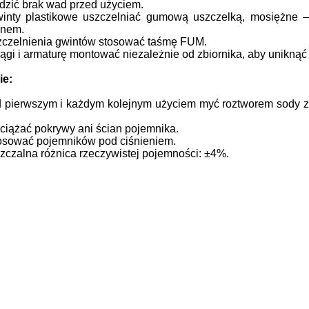
zić brak wad przed użyciem.
inty plastikowe uszczelniać gumową uszczelką, mosiężne 
enem.
zczelnienia gwintów stosować taśmę FUM.
ągi i armaturę montować niezależnie od zbiornika, aby uniknąć
ie:
 pierwszym i każdym kolejnym użyciem myć roztworem sody z
ciążać pokrywy ani ścian pojemnika.
osować pojemników pod ciśnieniem.
czalna różnica rzeczywistej pojemności: ±4%.