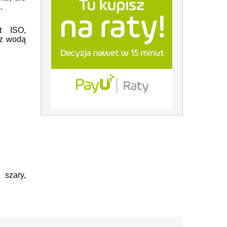
.
t ISO,
 z wodą
 szary,