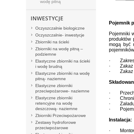
wodę pitną
INWESTYCJE
Pojemnik p
Oczyszczalnie biologiczne
Pojemniki 
Oczyszczalnie- inwestycje
produktów 
Zbiorniki na ścieki
mogą być r
Zbiorniki na wodę pitną –
pojemników 
podziemne
·
Zakres
Elastyczne zbiorniki na ścieki
·
Zakaz 
i wodę brudną
·
Zakaz
Elastyczne zbiorniki na wodę
pitną- naziemne
Składowani
Elastyczne zbiorniki
przeciwpożarowe- naziemne
·
Przech
Elastyczne zbiorniki
·
Chroni
retencyjne na wodę
·
Załadu
deszczową- naziemne
·
Pojemn
Zbiorniki Przeciwpożarowe
Instalacja:
Zestawy hydroforowe
przeciwpożarowe
·
Monto