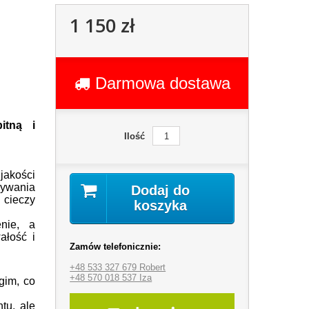
1 150 zł
Darmowa dostawa
itną i
Ilość
akości
wywania
Dodaj do
cieczy
koszyka
nie, a
ałość i
Zamów telefonicznie:
+48 533 327 679 Robert
+48 570 018 537 Iza
gim, co
tu, ale