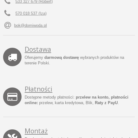
533 327 679 (Robert)
570 018 537 (Iza)
bok@domiwoda.pl
Dostawa
Oferujemy
darmową dostawę
wybranych produktów na
terenie Polski.
Płatności
Dostępne metody płatności:
przelew na konto, płatności
online:
przelew, karta kredytowa, Blik,
Raty z PayU
.
Montaż