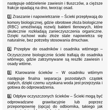
następuje oddzielenie zawiesin i tłuszczów, a cięższe
frakcje opadają na dno, tworząc osad.
3️⃣ Zraszanie i napowietrzanie – Ścieki przepływają do
komory biologicznej, gdzie obrotowe złoża biologiczne
(RBC) umożliwiają rozwój bakterii tlenowych, które
skutecznie rozkładają zanieczyszczenia organiczne.
Dzięki ruchowi wału złoże stale napowietrza się
naturalnie, bez potrzeby stosowania dmuchaw.
4️⃣ Przepływ do osadników i osadnika wtórnego –
Oczyszczone biologicznie ścieki trafiają do osadnika
wtórnego, gdzie zatrzymywane są resztki zawiesin i
osady wtórne.
5️⃣ Klarowanie ścieków – W osadniku wtórnym
następuje finalna separacja pozostałych cząstek
stałych, dzięki czemu uzyskana woda jest przejrzysta i
gotowa do odprowadzenia.
6️⃣ Odpływ oczyszczonych ścieków – Ścieki mogą być
odprowadzane grawitacyjnie lub poprzez
przepompownię (opcja) do odbiornika, takiego jak