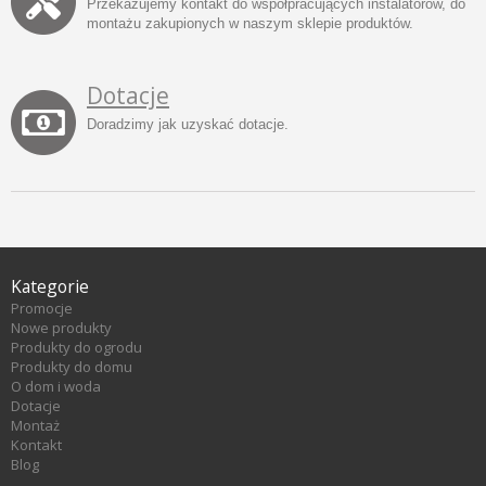
Przekazujemy kontakt do współpracujących instalatorów, do
montażu zakupionych w naszym sklepie produktów.
Dotacje
Doradzimy jak uzyskać dotacje.
Kategorie
Promocje
Nowe produkty
Produkty do ogrodu
Produkty do domu
O dom i woda
Dotacje
Montaż
Kontakt
Blog