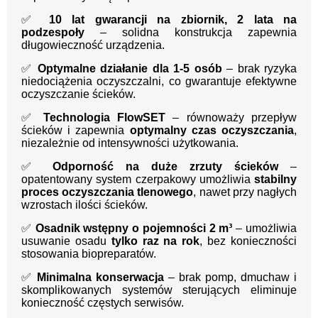
✅
10 lat gwarancji na zbiornik, 2 lata na
podzespoły
– solidna konstrukcja zapewnia
długowieczność urządzenia.
✅
Optymalne działanie dla 1-5 osób
– brak ryzyka
niedociążenia oczyszczalni, co gwarantuje efektywne
oczyszczanie ścieków.
✅
Technologia FlowSET
– równoważy przepływ
ścieków i zapewnia
optymalny czas oczyszczania
,
niezależnie od intensywności użytkowania.
✅
Odporność na duże zrzuty ścieków
–
opatentowany system czerpakowy umożliwia
stabilny
proces oczyszczania tlenowego
, nawet przy nagłych
wzrostach ilości ścieków.
✅
Osadnik wstępny o pojemności 2 m³
– umożliwia
usuwanie osadu
tylko raz na rok
, bez konieczności
stosowania biopreparatów.
✅
Minimalna konserwacja
– brak pomp, dmuchaw i
skomplikowanych systemów sterujących eliminuje
konieczność częstych serwisów.