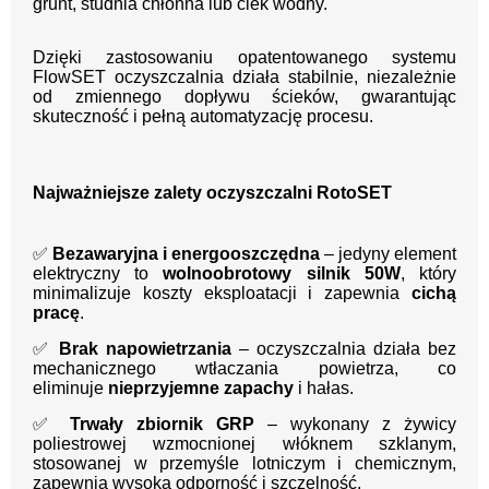
grunt, studnia chłonna lub ciek wodny.
Dzięki zastosowaniu opatentowanego systemu
FlowSET oczyszczalnia działa stabilnie, niezależnie
od zmiennego dopływu ścieków, gwarantując
skuteczność i pełną automatyzację procesu.
Najważniejsze zalety oczyszczalni RotoSET
✅
Bezawaryjna i energooszczędna
– jedyny element
elektryczny to
wolnoobrotowy silnik 50W
, który
minimalizuje koszty eksploatacji i zapewnia
cichą
pracę
.
✅
Brak napowietrzania
– oczyszczalnia działa bez
mechanicznego wtłaczania powietrza, co
eliminuje
nieprzyjemne zapachy
i hałas.
✅
Trwały zbiornik GRP
– wykonany z żywicy
poliestrowej wzmocnionej włóknem szklanym,
stosowanej w przemyśle lotniczym i chemicznym,
zapewnia wysoką odporność i szczelność.