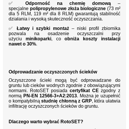
✅
Odporność na chemię domową
–
specjalne
polipropylenowe złoża biologiczne
(73 m²
dla 5 RLM, 119 m² dla 8 RLM) gwarantują stabilność
działania i wysoką skuteczność oczyszczania.
✅
Łatwy i szybki montaż
– niski profil zbiornika
pozwala na osadzenie oczyszczalni przy
użyciu
minikoparki
, co
obniża koszty instalacji
nawet o 30%
.
Odprowadzanie oczyszczonych ścieków
Oczyszczone ścieki mogą być odprowadzane do
gruntu lub cieków wodnych zgodnie z obowiązującymi
normami. RotoSET posiada
certyfikat CE
zgodny z
normą
PN-EN 12566-3+A2:2013
. Można je uzupełnić
o kompatybilną
studnię chłonną z GRP
, która ułatwia
infiltrację oczyszczonych ścieków do gruntu.
Dlaczego warto wybrać RotoSET?