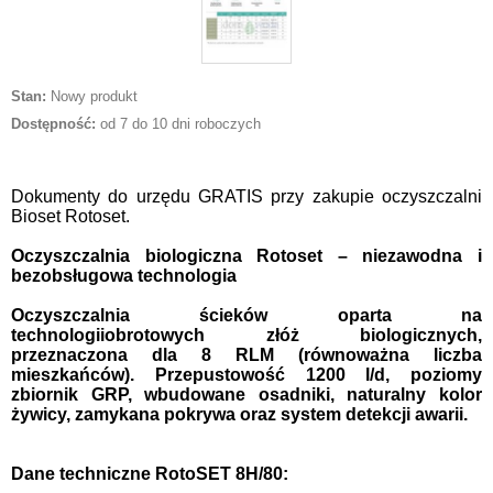
Stan:
Nowy produkt
Dostępność:
od 7 do 10 dni roboczych
Dokumenty do urzędu GRATIS przy zakupie oczyszczalni
Bioset Rotoset.
Oczyszczalnia biologiczna Rotoset – niezawodna i
bezobsługowa technologia
Oczyszczalnia ścieków oparta na
technologii
obrotowych złóż biologicznych
,
przeznaczona dla 8
RLM
(równoważna liczba
mieszkańców). Przepustowość 1200
l/d
, poziomy
zbiornik
GRP
, wbudowane osadniki, naturalny kolor
żywicy, zamykana pokrywa oraz system detekcji awarii.
Dane techniczne RotoSET 8H/80: