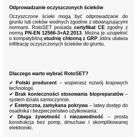
Odprowadzanie oczyszczonych ścieków
Oczyszczone ścieki mogą być odprowadzane do
gruntu lub cieków wodnych zgodnie z obowiązującymi
normami. RotoSET posiada
certyfikat CE
zgodny z
normą
PN-EN 12566-3+A2:2013
. Można je uzupełnić
o kompatybilną
studnię chłonną z GRP
, która ułatwia
infiltrację oczyszczonych ścieków do gruntu.
Dlaczego warto wybrać RotoSET?
✔
Polski producent
– wspierasz rozwój krajowych
technologii.
✔
Brak konieczności stosowania biopreparatów
–
system działa samoczynnie.
✔
Estetyczna, zamykana pokrywa
– łatwy dostęp do
osadnika i bezpieczeństwo użytkowania.
✔
Długa żywotność i niezawodność
– prosta
konstrukcja bez pomp, dmuchaw i skomplikowanej
elektroniki.