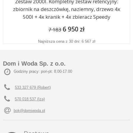
Zestaw 2000l. Kompletny zestaw retencyjny:
zbiornik na deszczówkę, naziemny, drzewo 4x
500l + 4x kranik + 4x zbieracz Speedy
6 950 zł
7 183
Najniższa cena z 30 dni: 6 567 zł
Dom i Woda Sp. z o.o.
Godziny pracy: pon-pt: 8.00-17.00
533 327 679 (Robert)
570 018 537 (Iza)
bok@domiwoda.pl