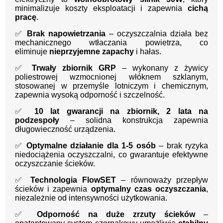
minimalizuje koszty eksploatacji i zapewnia
cichą
pracę
.
✅
Brak napowietrzania
– oczyszczalnia działa bez
mechanicznego wtłaczania powietrza, co
eliminuje
nieprzyjemne zapachy
i hałas.
✅
Trwały zbiornik GRP
– wykonany z żywicy
poliestrowej wzmocnionej włóknem szklanym,
stosowanej w przemyśle lotniczym i chemicznym,
zapewnia wysoką odporność i szczelność.
✅
10 lat gwarancji na zbiornik, 2 lata na
podzespoły
– solidna konstrukcja zapewnia
długowieczność urządzenia.
✅
Optymalne działanie dla 1-5 osób
– brak ryzyka
niedociążenia oczyszczalni, co gwarantuje efektywne
oczyszczanie ścieków.
✅
Technologia FlowSET
– równoważy przepływ
ścieków i zapewnia
optymalny czas oczyszczania
,
niezależnie od intensywności użytkowania.
✅
Odporność na duże zrzuty ścieków
–