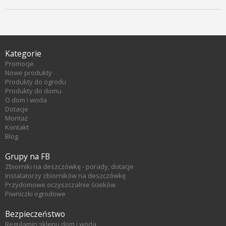
Kategorie
Promocje
Nowe produkty
Produkty do ogrodu
Produkty do domu
O dom i woda
Dotacje
Montaż
Kontakt
Blog
Grupy na FB
Zbiorniki na deszczówkę - porady, dotacje
Instalatorzy zbiorników na deszczówkę
Przydomowe oczyszczalnie ścieków
Piwniczki ogrodowe
Bezpieczeństwo
Regulamin sklepu dom i woda