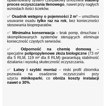
opatentowany system czerpakowy umożliwia
stabilny
proces oczyszczania tlenowego
, nawet przy nagłych
wzrostach ilości ścieków.
✅
Osadnik wstępny o pojemności 2 m³
– umożliwia
usuwanie osadu
tylko raz na rok
, bez konieczności
stosowania biopreparatów.
✅
Minimalna konserwacja
– brak pomp, dmuchaw i
skomplikowanych systemów sterujących eliminuje
konieczność częstych serwisów.
✅
Odporność na chemię domową
–
specjalne
polipropylenowe złoża biologiczne
(73 m²
dla 5 RLM, 119 m² dla 8 RLM) gwarantują stabilność
działania i wysoką skuteczność oczyszczania.
✅
Łatwy i szybki montaż
– niski profil zbiornika
pozwala na osadzenie oczyszczalni przy
użyciu
minikoparki
, co
obniża koszty instalacji
nawet o 30%
.