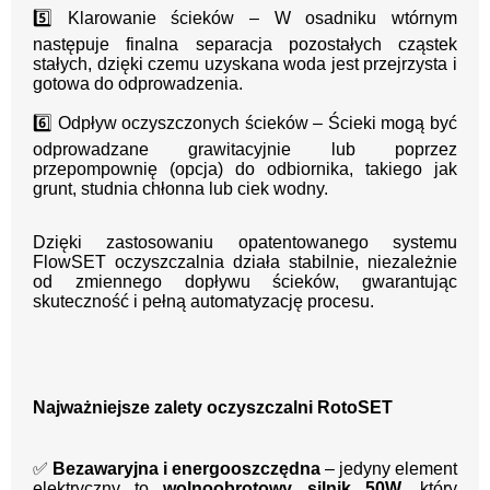
5️⃣ Klarowanie ścieków – W osadniku wtórnym
następuje finalna separacja pozostałych cząstek
stałych, dzięki czemu uzyskana woda jest przejrzysta i
gotowa do odprowadzenia.
6️⃣ Odpływ oczyszczonych ścieków – Ścieki mogą być
odprowadzane grawitacyjnie lub poprzez
przepompownię (opcja) do odbiornika, takiego jak
grunt, studnia chłonna lub ciek wodny.
Dzięki zastosowaniu opatentowanego systemu
FlowSET oczyszczalnia działa stabilnie, niezależnie
od zmiennego dopływu ścieków, gwarantując
skuteczność i pełną automatyzację procesu.
Najważniejsze zalety oczyszczalni RotoSET
✅
Bezawaryjna i energooszczędna
– jedyny element
elektryczny to
wolnoobrotowy silnik 50W
, który