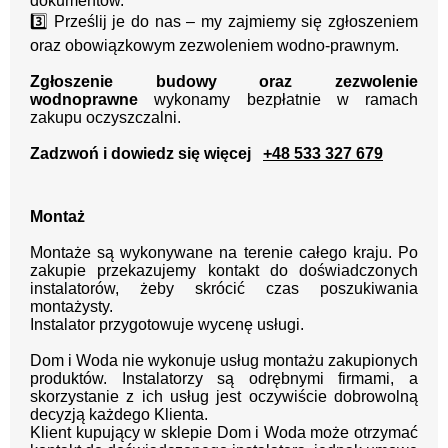
dokumentów.
3️⃣ Prześlij je do nas – my zajmiemy się zgłoszeniem
oraz obowiązkowym zezwoleniem wodno-prawnym.
Zgłoszenie budowy oraz zezwolenie
wodnoprawne
wykonamy bezpłatnie w ramach
zakupu oczyszczalni.
Zadzwoń i dowiedz się więcej
+48 533 327 679
Montaż
Montaże są wykonywane na terenie całego kraju.
Po
zakupie przekazujemy kontakt
do doświadczonych
instalatorów, żeby skrócić czas poszukiwania
montażysty.
Instalator przygotowuje wycenę usługi.
Dom i Woda nie wykonuje usług montażu zakupionych
produktów. Instalatorzy są odrębnymi firmami, a
skorzystanie z ich usług jest oczywiście dobrowolną
decyzją każdego Klienta.
Klient kupujący w sklepie Dom i Woda może otrzymać