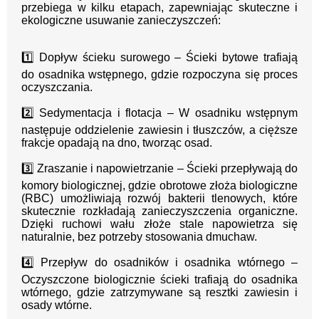
przebiega w kilku etapach, zapewniając skuteczne i
ekologiczne usuwanie zanieczyszczeń:
1️⃣ Dopływ ścieku surowego – Ścieki bytowe trafiają
do osadnika wstępnego, gdzie rozpoczyna się proces
oczyszczania.
2️⃣ Sedymentacja i flotacja – W osadniku wstępnym
następuje oddzielenie zawiesin i tłuszczów, a cięższe
frakcje opadają na dno, tworząc osad.
3️⃣ Zraszanie i napowietrzanie – Ścieki przepływają do
komory biologicznej, gdzie obrotowe złoża biologiczne
(RBC) umożliwiają rozwój bakterii tlenowych, które
skutecznie rozkładają zanieczyszczenia organiczne.
Dzięki ruchowi wału złoże stale napowietrza się
naturalnie, bez potrzeby stosowania dmuchaw.
4️⃣ Przepływ do osadników i osadnika wtórnego –
Oczyszczone biologicznie ścieki trafiają do osadnika
wtórnego, gdzie zatrzymywane są resztki zawiesin i
osady wtórne.