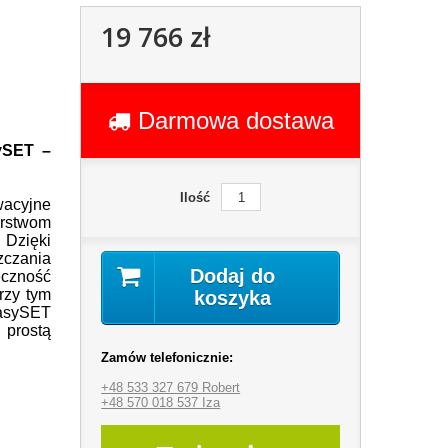
19 766 zł
Darmowa dostawa
ySET –
Ilość
acyjne
stwom
zięki
czania
Dodaj do
czność
przy tym
koszyka
sySET
 prostą
Zamów telefonicznie:
+48 533 327 679 Robert
+48 570 018 537 Iza