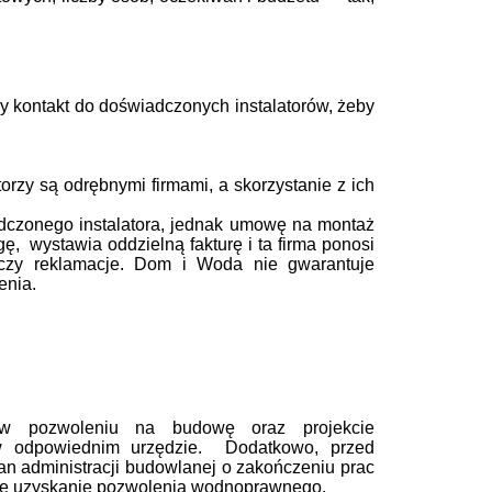
y kontakt
do doświadczonych instalatorów, żeby
rzy są odrębnymi firmami, a skorzystanie z ich
dczonego instalatora, jednak umowę na montaż
gę, wystawia oddzielną fakturę i ta firma ponosi
 czy reklamacje. Dom i Woda nie gwarantuje
enia.
 w pozwoleniu na budowę oraz projekcie
 w odpowiednim urzędzie. Dodatkowo, przed
n administracji budowlanej o zakończeniu prac
ane uzyskanie pozwolenia wodnoprawnego.