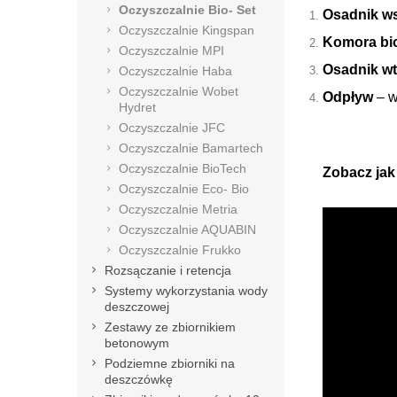
Oczyszczalnie Bio- Set
Osadnik w
Oczyszczalnie Kingspan
Komora bi
Oczyszczalnie MPI
Osadnik w
Oczyszczalnie Haba
Oczyszczalnie Wobet
Odpływ
– w
Hydret
Oczyszczalnie JFC
Oczyszczalnie Bamartech
Oczyszczalnie BioTech
Zobacz jak
Oczyszczalnie Eco- Bio
Oczyszczalnie Metria
Oczyszczalnie AQUABIN
Oczyszczalnie Frukko
Rozsączanie i retencja
Systemy wykorzystania wody
deszczowej
Zestawy ze zbiornikiem
betonowym
Podziemne zbiorniki na
deszczówkę