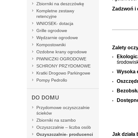
Zbiorniki na deszczówkę
Zadzwoń i 
Kompletne zestawy
retencyjne
WNIOSEK- dotacja
Grille ogrodowe
Wędzarnie ogrodowe
Kompostowniki
Zalety ocz
Ozdobne krany ogrodowe
Ekologic
PIWNICZKI OGRODOWE
środowis
SCHRONY PRZYDOMOWE
Wysoka 
Kratki Drogowo Parkingowe
Pompy Pedrollo
Oszczęd
Bezobsł
DO DOMU
Dostępno
Przydomowe oczyszczalnie
ścieków
Zbiorniki na szambo
Oczyszczalnie – liczba osób
Jak działa
Oczyszczalnie- producenci