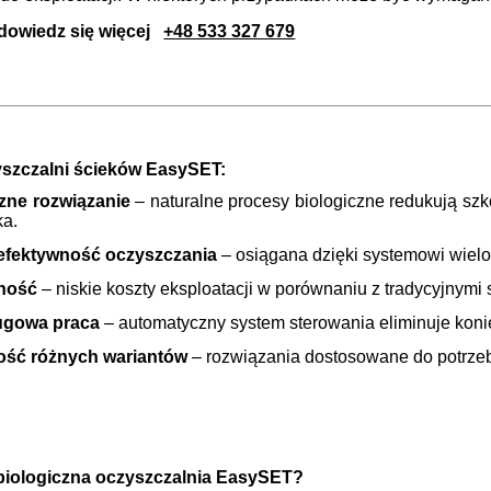
dowiedz się więcej
+48 533 327 679
yszczalni ścieków EasySET:
zne rozwiązanie
– naturalne procesy biologiczne redukują szk
ka.
efektywność oczyszczania
– osiągana dzięki systemowi wielost
ność
– niskie koszty eksploatacji w porównaniu z tradycyjnymi
ugowa praca
– automatyczny system sterowania eliminuje koni
ść różnych wariantów
– rozwiązania dostosowane do potrze
 biologiczna oczyszczalnia EasySET?