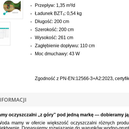
Przepływ: 1,35 m³/d
Ładunek BZT₅: 0,54 kg
Długość: 200 cm
Szerokość: 200 cm
Wysokość: 261 cm
Zagłębienie dopływu: 110 cm
Moc dmuchawy: 43 W
Zgodność z PN-EN:12566-3+A2:2023, certyfi
NFORMACJI
amy oczyszczalni „z góry” pod jedną markę — dobieramy ją
da mamy w ofercie większość oczyszczalni różnych produ
biektywnie. Dopasujemy rozwiązanie do warunków wodno-grunto