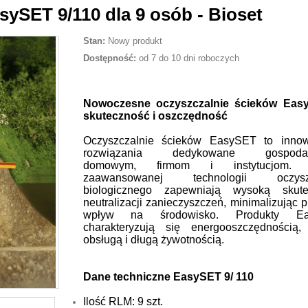
sySET 9/110 dla 9 osób - Bioset
Stan:
Nowy produkt
Dostępność:
od 7 do 10 dni roboczych
Nowoczesne oczyszczalnie ścieków Eas
skuteczność i oszczędność
Oczyszczalnie ścieków EasySET to innow
rozwiązania dedykowane gospodar
domowym, firmom i instytucjom. D
zaawansowanej technologii oczysz
biologicznego zapewniają wysoką skute
neutralizacji zanieczyszczeń, minimalizując 
wpływ na środowisko. Produkty Ea
charakteryzują się energooszczędnością,
obsługą i długą żywotnością.
Dane techniczne EasySET 9/ 110
Ilość RLM: 9 szt.