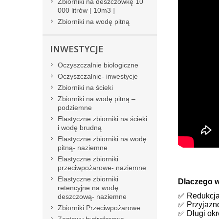
Zbiorniki na deszczówkę 10
000 litrów [ 10m3 ]
Zbiorniki na wodę pitną
INWESTYCJE
Oczyszczalnie biologiczne
Oczyszczalnie- inwestycje
Zbiorniki na ścieki
Zbiorniki na wodę pitną –
podziemne
Elastyczne zbiorniki na ścieki
i wodę brudną
Elastyczne zbiorniki na wodę
pitną- naziemne
Elastyczne zbiorniki
przeciwpożarowe- naziemne
Elastyczne zbiorniki
Dlaczego 
retencyjne na wodę
✅ Redukcja
deszczową- naziemne
✅ Przyjazno
Zbiorniki Przeciwpożarowe
✅ Długi okr