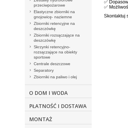
Zestawy hydroforowe
✅ Dopasowa
przeciwpożarowe
✅ Możliwość
Elastyczne zbiorniki na
Skontaktuj 
gnojowicę- naziemne
Zbiorniki retencyjne na
deszczówkę
Zbiorniki rozsączające na
deszczówkę
Skrzynki retencyjno-
rozsączające na obiekty
sportowe
Centrale deszczowe
Separatory
Zbiorniki na paliwo i olej
O DOM I WODA
PŁATNOŚĆ I DOSTAWA
MONTAŻ