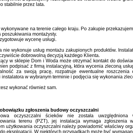
o stabilnie przez lata.
 wykonywane na terenie całego kraju.
Po zakupie przekazujem
s poszukiwania montażysty.
przygotowuje wycenę usługi.
nie wykonuje usług montażu zakupionych produktów. Instalato
oczywiście dobrowolną decyzją każdego Klienta.
ujący w sklepie Dom i Woda może otrzymać kontakt do doświa
nien podpisać z firmą instalacyjną, która wycenia zleconą usłu
alność za swoją pracę, rozpatruje ewentualne roszczenia
 instalatora w wybranym terminie i podjęcia się wykonania zlec
esz wykonać również sam.
 obowiązku zgłoszenia budowy oczyszczalni
dowa oczyszczalni ścieków nie została uwzględniona
rowania terenu (PZT), jej instalacja wymaga zgłoszenia
em użytkowania oczyszczalni należy powiadomić właściwy orga
i do eksploatacji. W niektórych przypadkach może być wymag