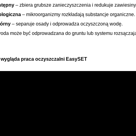
stępny
– zbiera grubsze zanieczyszczenia i redukuje zawiesiny
ologiczna
– mikroorganizmy rozkładają substancje organiczne.
tórny
– separuje osady i odprowadza oczyszczoną wodę.
oda może być odprowadzana do gruntu lub systemu rozsączaj
 wygląda praca oczyszczalni EasySET