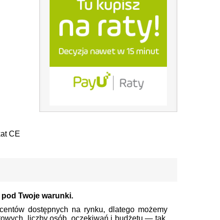
kat CE
 pod Twoje warunki.
centów dostępnych na rynku, dlatego możemy
wych, liczby osób, oczekiwań i budżetu — tak,