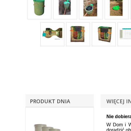
PRODUKT DNIA
WIĘCEJ I
Nie dobier
W Dom i Wo
doradzić o