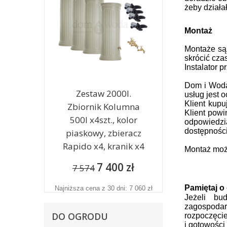
żeby działał
Montaż
Montaże są
skrócić cza
Instalator 
Dom i Woda 
Zestaw 2000l.
usług jest 
Klient kup
Zbiornik Kolumna
Klient powi
500l x4szt., kolor
odpowiedzi
dostępności
piaskowy, zbieracz
Rapido x4, kranik x4
Montaż moż
7 400 zł
7 574
Pamiętaj o
Najniższa cena z 30 dni: 7 060 zł
Jeżeli bu
zagospoda
DO OGRODU
rozpoczęci
i gotowośc