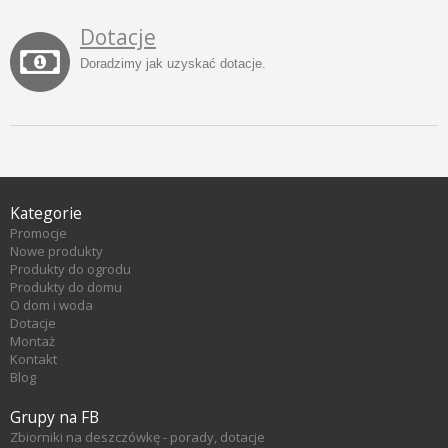
Dotacje
Doradzimy jak uzyskać dotacje.
Kategorie
Promocje
Nowe produkty
Produkty do ogrodu
Produkty do domu
O dom i woda
Dotacje
Montaż
Kontakt
Blog
Grupy na FB
Zbiorniki na deszczówkę - porady, dotacje