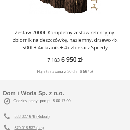
Zestaw 2000l. Kompletny zestaw retencyjny:
zbiornik na deszczówkę, naziemny, drzewo 4x
500l + 4x kranik + 4x zbieracz Speedy
6 950 zł
7 183
Najniższa cena z 30 dni: 6 567 zł
Dom i Woda Sp. z o.o.
Godziny pracy: pon-pt: 8.00-17.00
533 327 679 (Robert)
570 018 537 (Iza)