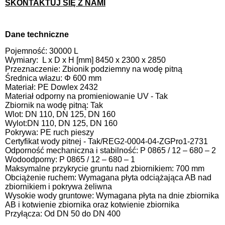
SKONTAKTUJ SIĘ Z NAMI
Dane techniczne
Pojemność: 30000 L
Wymiary: L x D x H [mm] 8450 x 2300 x 2850
Przeznaczenie: Zbionik podziemny na wodę pitną
Średnica włazu: Φ 600 mm
Materiał: PE Dowlex 2432
Materiał odporny na promieniowanie UV - Tak
Zbiornik na wodę pitną: Tak
Wlot: DN 110, DN 125, DN 160
Wylot:DN 110, DN 125, DN 160
Pokrywa: PE ruch pieszy
Certyfikat wody pitnej - Tak/REG2-0004-04-ZGPro1-2731
Odporność mechaniczna i stabilność: P 0865 / 12 – 680 – 2
Wodoodporny: P 0865 / 12 – 680 – 1
Maksymalne przykrycie gruntu nad zbiornikiem: 700 mm
Obciążenie ruchem: Wymagana płyta odciążająca AB nad
zbiornikiem i pokrywa żeliwna
Wysokie wody gruntowe: Wymagana płyta na dnie zbiornika
AB i kotwienie zbiornika oraz kotwienie zbiornika
Przyłącza: Od DN 50 do DN 400