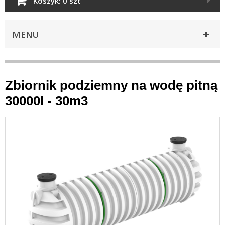
Koszyk:
0 szt
MENU
Zbiornik podziemny na wodę pitną
30000l - 30m3