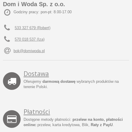
Dom i Woda Sp. z o.o.
Godziny pracy: pon-pt: 8.00-17.00
533 327 679 (Robert)
570 018 537 (Iza)
bok@domiwoda.pl
Dostawa
Oferujemy
darmową dostawę
wybranych produktów na
terenie Polski.
Płatności
Dostępne metody płatności:
przelew na konto, płatności
online:
przelew, karta kredytowa, Blik,
Raty z PayU
.