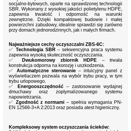
socjalno-bytowych, oparte na sprawdzonej technologii
SBR. Wykonany z wysokiej jakości polietylenu HDPE,
zapewnia trwałość i odporność na warunki
zewnętrzne. Dzięki kompaktowej budowie i małej
powierzchni zabudowy, idealnie sprawdzi się zarówno
przy domach jednorodzinnych, jak i małych firmach.
Najważniejsze cechy oczyszczalni ZBS-6C:
✅
Technologia SBR
– sekwencyjna praca systemu
zapewnia wysoką skuteczność oczyszczania.
✅
Dwukomorowy zbiornik HDPE
– trwała
konstrukcja odporna na korozję i uszkodzenia.
✅
Automatyczne sterowanie
– intuicyjny panel z
wyświetlaczem pozwala na wybór trybu pracy, w tym
trybu urlopowego.
✅
Energooszczędność
– zastosowanie wydajnej
dmuchawy oraz zoptymalizowanego systemu
napowietrzania.
✅
Zgodność z normami
– spełnia wymagania PN-
EN 12566-3+A 2:2013 oraz posiada atest higieniczny.
Kompleksowy system oczyszczania ścieków: