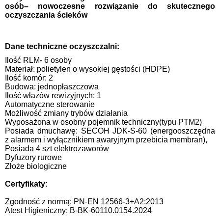
osób
– nowoczesne rozwiązanie do skutecznego
oczyszczania ścieków
Dane techniczne oczyszczalni:
Ilość RLM- 6 osoby
Materiał: polietylen o wysokiej gęstości (HDPE)
Ilość komór: 2
Budowa: jednopłaszczowa
Ilość włazów rewizyjnych: 1
Automatyczne sterowanie
Możliwość zmiany trybów działania
Wyposażona w osobny pojemnik techniczny(typu PTM2)
Posiada dmuchawę: SECOH JDK-S-60 (energooszczędna
z alarmem i wyłącznikiem awaryjnym przebicia membran),
Posiada 4 szt elektrozaworów
Dyfuzory rurowe
Złoże biologiczne
Certyfikaty:
Zgodność z normą: PN-EN 12566-3+A2:2013
Atest Higieniczny: B-BK-60110.0154.2024