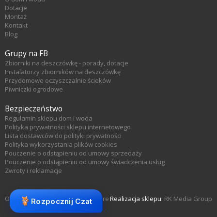
Dotacje
Montaż
Kontakt
Blog
Grupy na FB
Zbiorniki na deszczówkę - porady, dotacje
Instalatorzy zbiorników na deszczówkę
Przydomowe oczyszczalnie ścieków
Piwniczki ogrodowe
Bezpieczeństwo
Regulamin sklepu dom i woda
Polityka prywatności sklepu internetowego
Lista dostawców do polityki prywatności
Polityka wykorzystania plików cookies
Pouczenie o odstąpieniu od umowy sprzedaży
Pouczenie o odstąpieniu od umowy świadczenia usług
Zwroty i reklamacje
Oprogramowanie sklepu KQS.store
Realizacja sklepu:
RK Media Group
Rozpocznij Czat