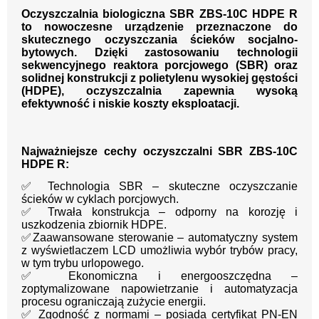
Oczyszczalnia biologiczna SBR ZBS-10C HDPE R
to nowoczesne urządzenie przeznaczone do
skutecznego oczyszczania ścieków socjalno-
bytowych. Dzięki zastosowaniu technologii
sekwencyjnego reaktora porcjowego (SBR) oraz
solidnej konstrukcji z polietylenu wysokiej gęstości
(HDPE), oczyszczalnia zapewnia wysoką
efektywność i niskie koszty eksploatacji.
Najważniejsze cechy oczyszczalni SBR ZBS-10C
HDPE R:
✅ Technologia SBR – skuteczne oczyszczanie
ścieków w cyklach porcjowych.
✅ Trwała konstrukcja – odporny na korozję i
uszkodzenia zbiornik HDPE.
✅Zaawansowane sterowanie – automatyczny system
z wyświetlaczem LCD umożliwia wybór trybów pracy,
w tym trybu urlopowego.
✅ Ekonomiczna i energooszczędna –
zoptymalizowane napowietrzanie i automatyzacja
procesu ograniczają zużycie energii.
✅ Zgodność z normami – posiada certyfikat PN-EN