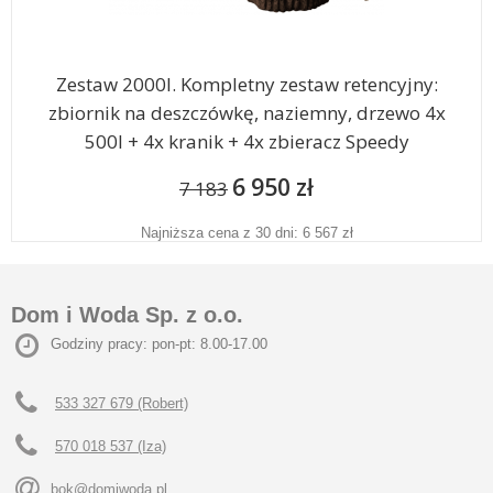
Zestaw 2000l. Kompletny zestaw retencyjny:
zbiornik na deszczówkę, naziemny, drzewo 4x
500l + 4x kranik + 4x zbieracz Speedy
6 950 zł
7 183
Najniższa cena z 30 dni: 6 567 zł
Dom i Woda Sp. z o.o.
Godziny pracy: pon-pt: 8.00-17.00
533 327 679 (Robert)
570 018 537 (Iza)
bok@domiwoda.pl