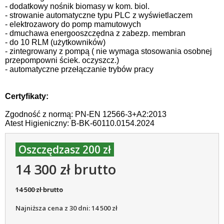
- dodatkowy nośnik biomasy w kom. biol.
- strowanie automatyczne typu PLC z wyświetlaczem
- elektrozawory do pomp mamutowych
- dmuchawa energooszczędna z zabezp. membran
- do 10 RLM (użytkowników)
- zintegrowany z pompą ( nie wymaga stosowania osobnej
przepompowni ściek. oczyszcz.)
- automatyczne przełączanie trybów pracy
Certyfikaty:
Zgodność z normą: PN-EN 12566-3+A2:2013
Atest Higieniczny: B-BK-60110.0154.2024
Oszczędzasz 200 zł
14 300 zł brutto
14 500 zł brutto
Najniższa cena z 30 dni: 14 500 zł