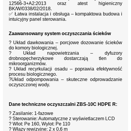
12566-3+A2:2013 oraz atest higieniczny
BK/W/0338/02/2018.
✅ Łatwa instalacja i obsługa – kompaktowa budowa i
intuicyjny panel sterowania.
Zaawansowany system oczyszczania ścieków
? Układ dawkowania – porcjowe dozowanie ścieków
do komory biologicznej.
? Układ napowietrzania – dyfuzory
drobnopęcherzykowe dostarczają tlen do
mikroorganizmów.
? Układ recyrkulacji osadu – poprawia efektywność
procesu biologicznego.
?Układ odpompowania – skuteczne odprowadzanie
oczyszczonej wody.
Dane techniczne oczyszczalni ZBS-10C HDPE R:
? Zasilanie: 1-fazowe
? Sterowanie: Automatyczne z wyświetlaczem LCD
? Wlot: Pe 160, Wylot: Pe 110
? Włazy rewizyjne: 2 x 0,6 m