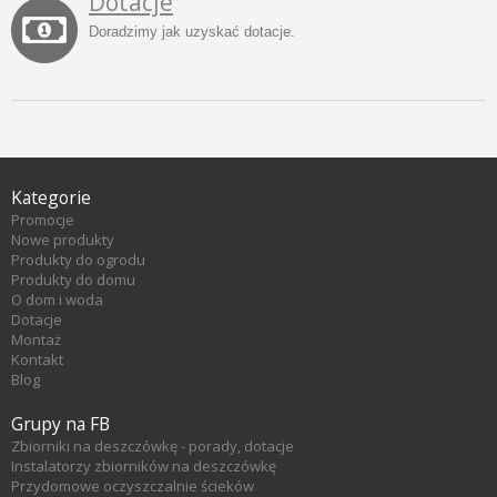
Dotacje
Doradzimy jak uzyskać dotacje.
Kategorie
Promocje
Nowe produkty
Produkty do ogrodu
Produkty do domu
O dom i woda
Dotacje
Montaż
Kontakt
Blog
Grupy na FB
Zbiorniki na deszczówkę - porady, dotacje
Instalatorzy zbiorników na deszczówkę
Przydomowe oczyszczalnie ścieków