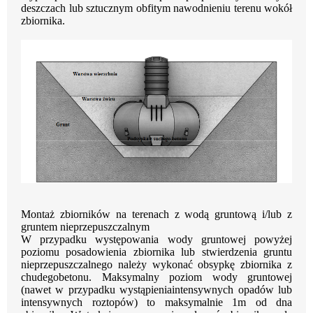
deszczach lub sztucznym obfitym nawodnieniu terenu wokół
zbiornika.
Montaż zbiorników na terenach z wodą gruntową i/lub z
gruntem
nieprzepuszczalnym
W przypadku występowania wody gruntowej powyżej
poziomu posadowienia zbiornika lub
stwierdzenia gruntu
nieprzepuszczalnego należy wykonać obsypkę zbiornika z
chudego
betonu.
Maksymalny
poziom
wody
gruntowej
(nawet
w
przypadku
wystąpienia
intensywnych opadów lub
intensywnych roztopów) to maksymalnie 1m od dna