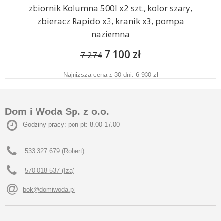
zbiornik Kolumna 500l x2 szt., kolor szary,
zbieracz Rapido x3, kranik x3, pompa
naziemna
7 100 zł
7 274
Najniższa cena z 30 dni: 6 930 zł
Dom i Woda Sp. z o.o.
Godziny pracy: pon-pt: 8.00-17.00
533 327 679 (Robert)
570 018 537 (Iza)
bok@domiwoda.pl