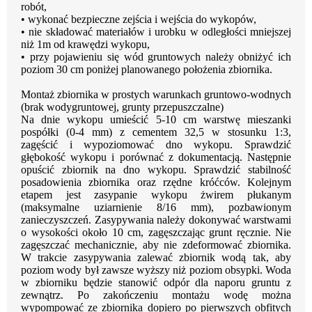
robót,
•
wykonać bezpieczne zejścia i wejścia do wykopów,
•
nie składować materiałów i urobku w odległości mniejszej
niż 1m od krawędzi
wykopu,
•
przy pojawieniu się wód gruntowych należy obniżyć ich
poziom 30 cm poniżej
planowanego położenia zbiornika.
Montaż zbiornika w prostych warunkach gruntowo-wodnych
(brak wody
gruntowej, grunty przepuszczalne)
Na dnie wykopu umieścić 5-10 cm warstwę mieszanki
pospółki (0-4 mm) z cementem 32,5
w stosunku 1:3,
zagęścić i wypoziomować dno wykopu. Sprawdzić
głębokość wykopu
i porównać z dokumentacją. Następnie
opuścić zbiornik na dno wykopu.
Sprawdzić stabilność
posadowienia zbiornika oraz rzędne króćców.
Kolejnym
etapem
jest
zasypanie
wykopu
żwirem
płukanym
(maksymalne
uziarnienie
8/16 mm), pozbawionym
zanieczyszczeń. Zasypywania należy dokonywać warstwami
o wysokości około 10
cm, zagęszczając grunt ręcznie. Nie
zagęszczać mechanicznie, aby
nie zdeformować zbiornika.
W trakcie zasypywania zalewać zbiornik wodą tak, aby
poziom wody był zawsze wyższy niż
poziom obsypki. Woda
w zbiorniku będzie stanowić odpór dla naporu gruntu z
zewnątrz.
Po zakończeniu montażu wodę można
wypompować ze zbiornika dopiero po pierwszych
obfitych