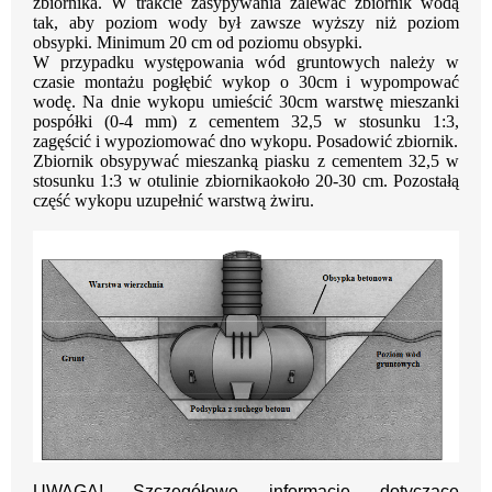
zbiornika.
W trakcie zasypywania zalewać zbiornik wodą
tak, aby poziom wody był zawsze wyższy niż
poziom
obsypki. Minimum 20 cm od poziomu obsypki.
W przypadku występowania wód gruntowych należy w
czasie montażu pogłębić wykop
o 30cm i wypompować
wodę. Na dnie wykopu umieścić 30cm warstwę mieszanki
pospółki
(0-4 mm) z cementem 32,5 w stosunku 1:3,
zagęścić i wypoziomować dno wykopu.
Posadowić zbiornik.
Zbiornik obsypywać mieszanką piasku z cementem 32,5 w
stosunku 1:3 w otulinie zbiornika
około 20-30 cm. Pozostałą
część wykopu uzupełnić warstwą żwiru.
UWAGA! Szczegółowe informacje dotyczące