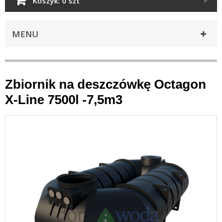
Koszyk:
0 szt
MENU
Zbiornik na deszczówkę Octagon
X-Line 7500l -7,5m3