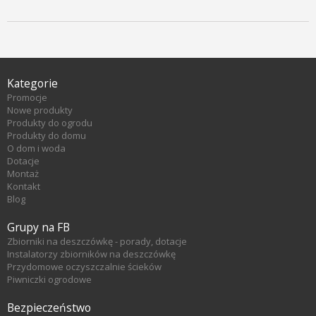
Kategorie
Promocje
Nowe produkty
Produkty do ogrodu
Produkty do domu
O dom i woda
Dotacje
Montaż
Kontakt
Blog
Grupy na FB
Zbiorniki na deszczówkę - porady, dotacje
Instalatorzy zbiorników na deszczówkę
Przydomowe oczyszczalnie ścieków
Piwniczki ogrodowe
Bezpieczeństwo