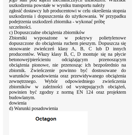
uszkodzenia powstałe w wyniku transportu należy
zgłosić dostawcy lub producentowi w celu określenia stopnia
uszkodzenia i dopuszczenia
do
użytkowania.
W
przypadku
podejrzenia
uszkodzeń
zbiornika
-
wykonać
próbę
szczelności.
c)
Dopuszczalne obciążenia zbiorników
Zbiorniki
wyposażone
w
pokrywy
polietylenowe
dopuszczone
do
obciążenia
ruchem
pieszym.
Dopuszcza się
stosowanie zwieńczeń klasy A, B, C lub D innych
producentów. Włazy klasy
B,
C,
D
montuje
się
na
płycie
betonowej/pierścieniu
odciążającym
przenoszącym
obciążenia pionowe, nie przenosząc ich bezpośrednio na
zbiornik. Zwieńczenie powinno
być
dostosowane
do
warunków
posadowienia
oraz
przewidywanego
obciążenia
zewnętrznego.
Wybór
odpowiedniego
zwieńczenia
zbiorników
w
zależności
od
występujących
obciążeń,
powinien
być
zgodny
z
normą
EN
124
oraz
projektem
budowlanym.
dowienia
d) Warunki posadowienia