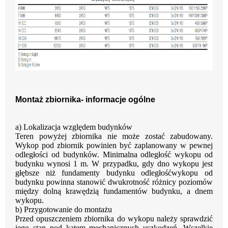
Montaż zbiornika- informacje ogólne
a)
Lokalizacja względem budynków
Teren powyżej zbiornika
nie może
zostać zabudowany.
Wykop pod zbiornik powinien być
zaplanowany w pewnej
odległości od budynków. Minimalna odległość wykopu od
budynku
wynosi 1 m. W przypadku, gdy dno wykopu jest
głębsze niż fundamenty budynku odległość
wykopu
od
budynku powinna stanowić dwukrotność różnicy poziomów
między
dolną
krawędzią fundamentów budynku, a dnem
wykopu.
b)
Przygotowanie do montażu
Przed
opuszczeniem
zbiornika
do
wykopu
należy
sprawdzić
jego
stan
pod
kątem
mechanicznych uszkodzeń. Wszelkie